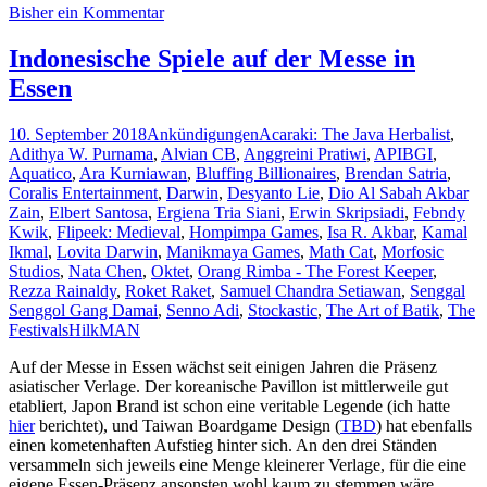
Bisher ein Kommentar
Oktober
–
die
Indonesische Spiele auf der Messe in
Messevo
Essen
2018
(Teil
3)
10. September 2018
Ankündigungen
Acaraki: The Java Herbalist
,
Adithya W. Purnama
,
Alvian CB
,
Anggreini Pratiwi
,
APIBGI
,
Aquatico
,
Ara Kurniawan
,
Bluffing Billionaires
,
Brendan Satria
,
Coralis Entertainment
,
Darwin
,
Desyanto Lie
,
Dio Al Sabah Akbar
Zain
,
Elbert Santosa
,
Ergiena Tria Siani
,
Erwin Skripsiadi
,
Febndy
Kwik
,
Flipeek: Medieval
,
Hompimpa Games
,
Isa R. Akbar
,
Kamal
Ikmal
,
Lovita Darwin
,
Manikmaya Games
,
Math Cat
,
Morfosic
Studios
,
Nata Chen
,
Oktet
,
Orang Rimba - The Forest Keeper
,
Rezza Rainaldy
,
Roket Raket
,
Samuel Chandra Setiawan
,
Senggal
Senggol Gang Damai
,
Senno Adi
,
Stockastic
,
The Art of Batik
,
The
Festivals
HilkMAN
Auf der Messe in Essen wächst seit einigen Jahren die Präsenz
asiatischer Verlage. Der koreanische Pavillon ist mittlerweile gut
etabliert, Japon Brand ist schon eine veritable Legende (ich hatte
hier
berichtet), und Taiwan Boardgame Design (
TBD
) hat ebenfalls
einen kometenhaften Aufstieg hinter sich. An den drei Ständen
versammeln sich jeweils eine Menge kleinerer Verlage, für die eine
eigene Essen-Präsenz ansonsten wohl kaum zu stemmen wäre.