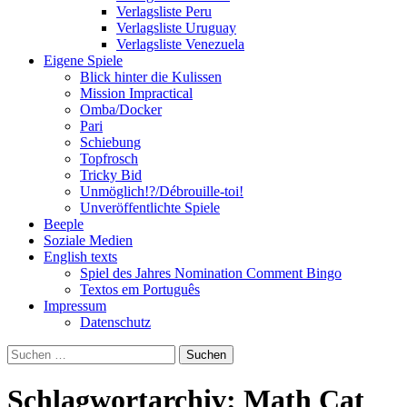
Verlagsliste Peru
Verlagsliste Uruguay
Verlagsliste Venezuela
Eigene Spiele
Blick hinter die Kulissen
Mission Impractical
Omba/Docker
Pari
Schiebung
Topfrosch
Tricky Bid
Unmöglich!?/Débrouille-toi!
Unveröffentlichte Spiele
Beeple
Soziale Medien
English texts
Spiel des Jahres Nomination Comment Bingo
Textos em Português
Impressum
Datenschutz
Suchen
nach:
Schlagwortarchiv: Math Cat