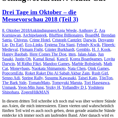
Drei Tage im Oktober – die
Messevorschau 2018 (Teil 3)
8. Oktober 2018
Ankündigungen
Anja Wrede
,
Anthony Z
,
Ara
Kurniawan
,
Archipelageek
,
Bluffing Billionaires
,
BoardM
,
Brendan
Satria
,
Chiveus
,
Crime Hotel
,
Cristoph Cantzler
,
Darwin
,
Desyanto
Lie
,
Do Eat!
,
Eco-Links
,
Ergiena Tria Siani
,
Febndy Kwik
,
Flipeek:
Medieval
,
Flotsam Fight
,
Günter Burkhardt
,
Gemblo
,
H. J. Kook
,
Happy Baobab
,
Here Comes The Dog
,
itten
,
Jalan-Jalan
,
Jun
Sasaki
,
Justin Oh
,
Kamal Ikmal
,
Kancil
,
Korea Boardgames
,
Lovita
Darwin
,
M Ridho Fikri
,
Mandoo Games
,
Marble Bobsleigh
,
Math
Cat
,
Moneybags
,
Naokata Shimamoto
,
Nata Chen
,
Oink Games
,
PopcornEdu
,
Roket Raket Dio Al Sabah Akbar Zain
,
Rush Girl
,
Senno Adi
,
Spring Rally
,
Susumu Kawasaki
,
Taisei Kato
,
TönTon
,
The Bark Side
,
TomatoMato
,
Tomoyuki Maruta
,
Tori Hasegawa
,
Unmask
,
Yeon-Min Jung
,
Yezky H
,
Yofiandhy D I
,
Yoshiteru
Shinohara
,
Zogen
HilkMAN
In diesem dritten Teil schreibe ich noch mal was über weitere Stände
aus Asien, die mich interessieren. Einen vierten und wahrscheinlich
fünften Teil wird es auch noch geben, denn gerade asiatische Stände
entdecke ich immer noch am laufenden Band. Aber danach wird es