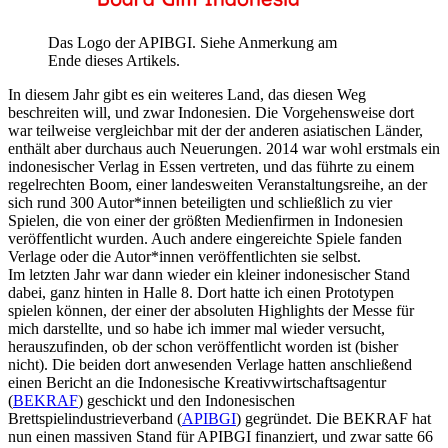
Das Logo der APIBGI. Siehe Anmerkung am
Ende dieses Artikels.
In diesem Jahr gibt es ein weiteres Land, das diesen Weg
beschreiten will, und zwar Indonesien. Die Vorgehensweise dort
war teilweise vergleichbar mit der der anderen asiatischen Länder,
enthält aber durchaus auch Neuerungen. 2014 war wohl erstmals ein
indonesischer Verlag in Essen vertreten, und das führte zu einem
regelrechten Boom, einer landesweiten Veranstaltungsreihe, an der
sich rund 300 Autor*innen beteiligten und schließlich zu vier
Spielen, die von einer der größten Medienfirmen in Indonesien
veröffentlicht wurden. Auch andere eingereichte Spiele fanden
Verlage oder die Autor*innen veröffentlichten sie selbst.
Im letzten Jahr war dann wieder ein kleiner indonesischer Stand
dabei, ganz hinten in Halle 8. Dort hatte ich einen Prototypen
spielen können, der einer der absoluten Highlights der Messe für
mich darstellte, und so habe ich immer mal wieder versucht,
herauszufinden, ob der schon veröffentlicht worden ist (bisher
nicht). Die beiden dort anwesenden Verlage hatten anschließend
einen Bericht an die Indonesische Kreativwirtschaftsagentur
(
BEKRAF
) geschickt und den Indonesischen
Brettspielindustrieverband (
APIBGI
) gegründet. Die BEKRAF hat
nun einen massiven Stand für APIBGI finanziert, und zwar satte 66