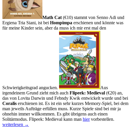
Math Cat
(€10) stammt von Senno Adi und
Ergiena Tria Siani, ist bei
Hompimpa
erschienen und könnte was
für meine Kinder sein, aber da muss ich mir erst mal den
Schwierigkeitsgrad angucken.
Aus
irgendeinem Grund zieht mich auch
Flipeek: Medieval
(€20) an,
das von Lovita Darwin und Febndy Kwik entwickelt wurde und bei
Coralis
erschienen ist. Es ist ein sehr kurzes Memory-Spiel, bei dem
man jeweils Aufträge erfüllen muss. Kurze Spiele sind bei mir ja
ohnehin immer willkommen. Es gibt übrigens auch einen
Drei
Solitärmodus. Flipeek: Medieval kann man
hier
vorbestellen.
Tage
weiterlesen
→
im