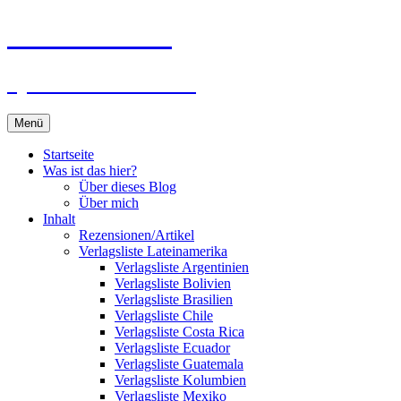
Zum
Du bist dran!
Inhalt
springen
Spiele aus aller Welt
Menü
Startseite
Was ist das hier?
Über dieses Blog
Über mich
Inhalt
Rezensionen/Artikel
Verlagsliste Lateinamerika
Verlagsliste Argentinien
Verlagsliste Bolivien
Verlagsliste Brasilien
Verlagsliste Chile
Verlagsliste Costa Rica
Verlagsliste Ecuador
Verlagsliste Guatemala
Verlagsliste Kolumbien
Verlagsliste Mexiko