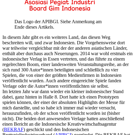
Das Logo der APIBGI. Siehe Anmerkung am
Ende dieses Artikels.
In diesem Jahr gibt es ein weiteres Land, das diesen Weg
beschreiten will, und zwar Indonesien. Die Vorgehensweise dort
war teilweise vergleichbar mit der der anderen asiatischen Länder,
enthält aber durchaus auch Neuerungen. 2014 war wohl erstmals ein
indonesischer Verlag in Essen vertreten, und das führte zu einem
regelrechten Boom, einer landesweiten Veranstaltungsreihe, an der
sich rund 300 Autor*innen beteiligten und schließlich zu vier
Spielen, die von einer der größten Medienfirmen in Indonesien
veröffentlicht wurden. Auch andere eingereichte Spiele fanden
Verlage oder die Autor*innen veröffentlichten sie selbst.
Im letzten Jahr war dann wieder ein kleiner indonesischer Stand
dabei, ganz hinten in Halle 8. Dort hatte ich einen Prototypen
spielen können, der einer der absoluten Highlights der Messe für
mich darstellte, und so habe ich immer mal wieder versucht,
herauszufinden, ob der schon veröffentlicht worden ist (bisher
nicht). Die beiden dort anwesenden Verlage hatten anschließend
einen Bericht an die Indonesische Kreativwirtschaftsagentur
(
BEKRAF
) geschickt und den Indonesischen
Brettspielindustrieverband (
APIBGI
) gegründet. Die BEKRAF hat