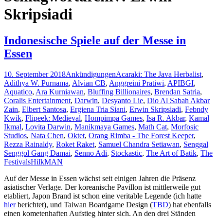
Skripsiadi
Indonesische Spiele auf der Messe in
Essen
10. September 2018
Ankündigungen
Acaraki: The Java Herbalist
,
Adithya W. Purnama
,
Alvian CB
,
Anggreini Pratiwi
,
APIBGI
,
Aquatico
,
Ara Kurniawan
,
Bluffing Billionaires
,
Brendan Satria
,
Coralis Entertainment
,
Darwin
,
Desyanto Lie
,
Dio Al Sabah Akbar
Zain
,
Elbert Santosa
,
Ergiena Tria Siani
,
Erwin Skripsiadi
,
Febndy
Kwik
,
Flipeek: Medieval
,
Hompimpa Games
,
Isa R. Akbar
,
Kamal
Ikmal
,
Lovita Darwin
,
Manikmaya Games
,
Math Cat
,
Morfosic
Studios
,
Nata Chen
,
Oktet
,
Orang Rimba - The Forest Keeper
,
Rezza Rainaldy
,
Roket Raket
,
Samuel Chandra Setiawan
,
Senggal
Senggol Gang Damai
,
Senno Adi
,
Stockastic
,
The Art of Batik
,
The
Festivals
HilkMAN
Auf der Messe in Essen wächst seit einigen Jahren die Präsenz
asiatischer Verlage. Der koreanische Pavillon ist mittlerweile gut
etabliert, Japon Brand ist schon eine veritable Legende (ich hatte
hier
berichtet), und Taiwan Boardgame Design (
TBD
) hat ebenfalls
einen kometenhaften Aufstieg hinter sich. An den drei Ständen