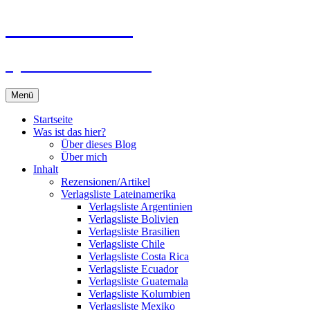
Zum
Du bist dran!
Inhalt
springen
Spiele aus aller Welt
Menü
Startseite
Was ist das hier?
Über dieses Blog
Über mich
Inhalt
Rezensionen/Artikel
Verlagsliste Lateinamerika
Verlagsliste Argentinien
Verlagsliste Bolivien
Verlagsliste Brasilien
Verlagsliste Chile
Verlagsliste Costa Rica
Verlagsliste Ecuador
Verlagsliste Guatemala
Verlagsliste Kolumbien
Verlagsliste Mexiko