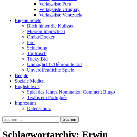
Verlagsliste Peru
Verlagsliste Uruguay
Verlagsliste Venezuela
Eigene Spiele
Blick hinter die Kulissen
Mission Impractical
Omba/Docker
Pari
Schiebung
Topfrosch
Tricky Bid
Unmöglich!?/Débrouille-toi!
Unveröffentlichte Spiele
Beeple
Soziale Medien
English texts
Spiel des Jahres Nomination Comment Bingo
Textos em Português
Impressum
Datenschutz
Suchen
nach:
Schlagwortarchiv: Erwin