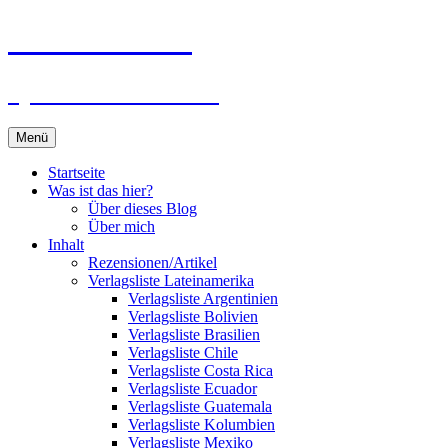
Zum
Du bist dran!
Inhalt
springen
Spiele aus aller Welt
Menü
Startseite
Was ist das hier?
Über dieses Blog
Über mich
Inhalt
Rezensionen/Artikel
Verlagsliste Lateinamerika
Verlagsliste Argentinien
Verlagsliste Bolivien
Verlagsliste Brasilien
Verlagsliste Chile
Verlagsliste Costa Rica
Verlagsliste Ecuador
Verlagsliste Guatemala
Verlagsliste Kolumbien
Verlagsliste Mexiko