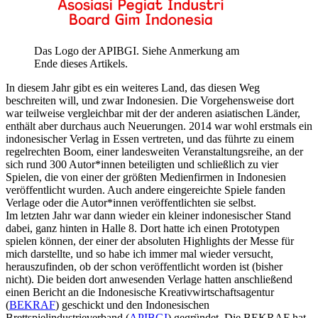
Das Logo der APIBGI. Siehe Anmerkung am
Ende dieses Artikels.
In diesem Jahr gibt es ein weiteres Land, das diesen Weg
beschreiten will, und zwar Indonesien. Die Vorgehensweise dort
war teilweise vergleichbar mit der der anderen asiatischen Länder,
enthält aber durchaus auch Neuerungen. 2014 war wohl erstmals ein
indonesischer Verlag in Essen vertreten, und das führte zu einem
regelrechten Boom, einer landesweiten Veranstaltungsreihe, an der
sich rund 300 Autor*innen beteiligten und schließlich zu vier
Spielen, die von einer der größten Medienfirmen in Indonesien
veröffentlicht wurden. Auch andere eingereichte Spiele fanden
Verlage oder die Autor*innen veröffentlichten sie selbst.
Im letzten Jahr war dann wieder ein kleiner indonesischer Stand
dabei, ganz hinten in Halle 8. Dort hatte ich einen Prototypen
spielen können, der einer der absoluten Highlights der Messe für
mich darstellte, und so habe ich immer mal wieder versucht,
herauszufinden, ob der schon veröffentlicht worden ist (bisher
nicht). Die beiden dort anwesenden Verlage hatten anschließend
einen Bericht an die Indonesische Kreativwirtschaftsagentur
(
BEKRAF
) geschickt und den Indonesischen
Brettspielindustrieverband (
APIBGI
) gegründet. Die BEKRAF hat