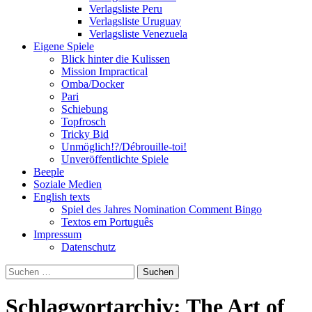
Verlagsliste Peru
Verlagsliste Uruguay
Verlagsliste Venezuela
Eigene Spiele
Blick hinter die Kulissen
Mission Impractical
Omba/Docker
Pari
Schiebung
Topfrosch
Tricky Bid
Unmöglich!?/Débrouille-toi!
Unveröffentlichte Spiele
Beeple
Soziale Medien
English texts
Spiel des Jahres Nomination Comment Bingo
Textos em Português
Impressum
Datenschutz
Suchen
nach:
Schlagwortarchiv: The Art of