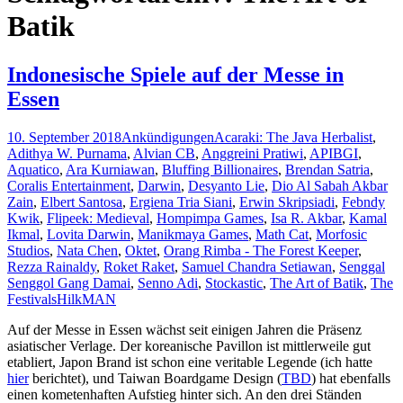
Batik
Indonesische Spiele auf der Messe in
Essen
10. September 2018
Ankündigungen
Acaraki: The Java Herbalist
,
Adithya W. Purnama
,
Alvian CB
,
Anggreini Pratiwi
,
APIBGI
,
Aquatico
,
Ara Kurniawan
,
Bluffing Billionaires
,
Brendan Satria
,
Coralis Entertainment
,
Darwin
,
Desyanto Lie
,
Dio Al Sabah Akbar
Zain
,
Elbert Santosa
,
Ergiena Tria Siani
,
Erwin Skripsiadi
,
Febndy
Kwik
,
Flipeek: Medieval
,
Hompimpa Games
,
Isa R. Akbar
,
Kamal
Ikmal
,
Lovita Darwin
,
Manikmaya Games
,
Math Cat
,
Morfosic
Studios
,
Nata Chen
,
Oktet
,
Orang Rimba - The Forest Keeper
,
Rezza Rainaldy
,
Roket Raket
,
Samuel Chandra Setiawan
,
Senggal
Senggol Gang Damai
,
Senno Adi
,
Stockastic
,
The Art of Batik
,
The
Festivals
HilkMAN
Auf der Messe in Essen wächst seit einigen Jahren die Präsenz
asiatischer Verlage. Der koreanische Pavillon ist mittlerweile gut
etabliert, Japon Brand ist schon eine veritable Legende (ich hatte
hier
berichtet), und Taiwan Boardgame Design (
TBD
) hat ebenfalls
einen kometenhaften Aufstieg hinter sich. An den drei Ständen