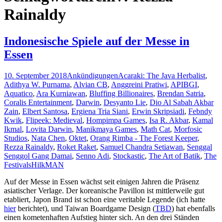
Rainaldy
Indonesische Spiele auf der Messe in
Essen
10. September 2018
Ankündigungen
Acaraki: The Java Herbalist
,
Adithya W. Purnama
,
Alvian CB
,
Anggreini Pratiwi
,
APIBGI
,
Aquatico
,
Ara Kurniawan
,
Bluffing Billionaires
,
Brendan Satria
,
Coralis Entertainment
,
Darwin
,
Desyanto Lie
,
Dio Al Sabah Akbar
Zain
,
Elbert Santosa
,
Ergiena Tria Siani
,
Erwin Skripsiadi
,
Febndy
Kwik
,
Flipeek: Medieval
,
Hompimpa Games
,
Isa R. Akbar
,
Kamal
Ikmal
,
Lovita Darwin
,
Manikmaya Games
,
Math Cat
,
Morfosic
Studios
,
Nata Chen
,
Oktet
,
Orang Rimba - The Forest Keeper
,
Rezza Rainaldy
,
Roket Raket
,
Samuel Chandra Setiawan
,
Senggal
Senggol Gang Damai
,
Senno Adi
,
Stockastic
,
The Art of Batik
,
The
Festivals
HilkMAN
Auf der Messe in Essen wächst seit einigen Jahren die Präsenz
asiatischer Verlage. Der koreanische Pavillon ist mittlerweile gut
etabliert, Japon Brand ist schon eine veritable Legende (ich hatte
hier
berichtet), und Taiwan Boardgame Design (
TBD
) hat ebenfalls
einen kometenhaften Aufstieg hinter sich. An den drei Ständen