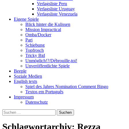
Verlagsliste Peru
Verlagsliste Uruguay
Verlagsliste Venezuela
Eigene Spiele
Blick hinter die Kulissen
Mission Impractical
Omba/Docker
Pari
Schiebung
Topfrosch
Tricky Bid
Unmöglich!?/Débrouille-toi!
Unveröffentlichte Spiele
Beeple
Soziale Medien
English texts
Spiel des Jahres Nomination Comment Bingo
Textos em Português
Impressum
Datenschutz
Suchen
nach:
Schlagwortarchiv: Rezza