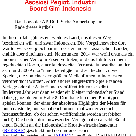
Das Logo der APIBGI. Siehe Anmerkung am
Ende dieses Artikels.
In diesem Jahr gibt es ein weiteres Land, das diesen Weg
beschreiten will, und zwar Indonesien. Die Vorgehensweise dort
war teilweise vergleichbar mit der der anderen asiatischen Länder,
enthält aber durchaus auch Neuerungen. 2014 war wohl erstmals ein
indonesischer Verlag in Essen vertreten, und das führte zu einem
regelrechten Boom, einer landesweiten Veranstaltungsreihe, an der
sich rund 300 Autor*innen beteiligten und schließlich zu vier
Spielen, die von einer der größten Medienfirmen in Indonesien
veröffentlicht wurden. Auch andere eingereichte Spiele fanden
Verlage oder die Autor*innen veröffentlichten sie selbst.
Im letzten Jahr war dann wieder ein kleiner indonesischer Stand
dabei, ganz hinten in Halle 8. Dort hatte ich einen Prototypen
spielen können, der einer der absoluten Highlights der Messe für
mich darstellte, und so habe ich immer mal wieder versucht,
herauszufinden, ob der schon veröffentlicht worden ist (bisher
nicht). Die beiden dort anwesenden Verlage hatten anschließend
einen Bericht an die Indonesische Kreativwirtschaftsagentur
(
BEKRAF
) geschickt und den Indonesischen
Brettspielindustrieverband (
APIBGI
) gegründet. Die BEKRAF hat