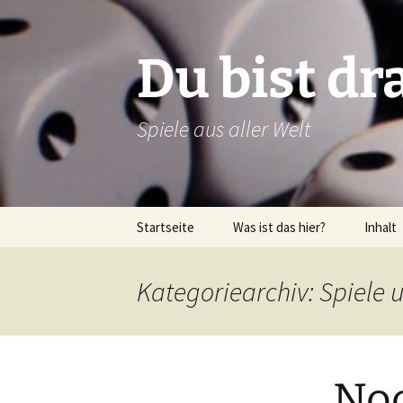
Zum
Inhalt
springen
Du bist dr
Spiele aus aller Welt
Startseite
Was ist das hier?
Inhalt
Über dieses Blog
Rezens
Kategoriearchiv: Spiele 
Über mich
Verlags
Latein
Noc