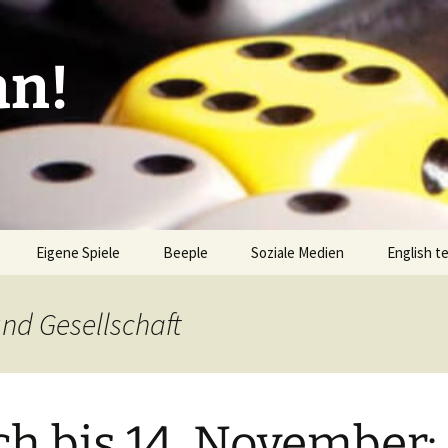
an!
Eigene Spiele
Beeple
Soziale Medien
English t
ionen/Artikel
Blick hinter die Kulissen
Spiel des
Nominati
und Gesellschaft
Bingo
liste
Mission Impractical
Verlagsliste Argentinien
amerika
Textos e
Omba/Docker
Verlagsliste Bolivien
h bis 14. November:
Pari
Verlagsliste Brasilien