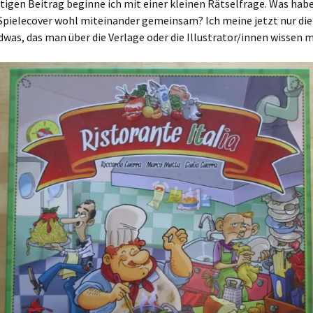
igen Beitrag beginne ich mit einer kleinen Rätselfrage. Was habe
pielecover wohl miteinander gemeinsam? Ich meine jetzt nur die 
dwas, das man über die Verlage oder die Illustrator/innen wissen 