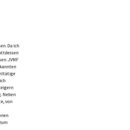
en. Da ich
tattdessen
sen. JVMF
ekannten
hltätige
ich
teigern
g. Neben
e, von
ionen
 zum