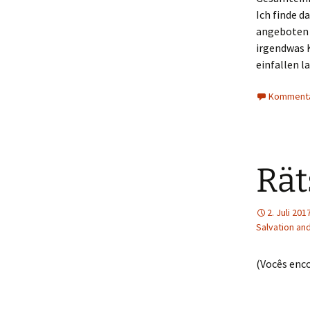
Ich finde d
angeboten w
irgendwas K
einfallen l
Kommenta
Rät
2. Juli 201
Salvation an
(Vocês enc