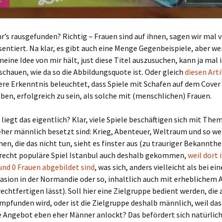
r’s rausgefunden? Richtig – Frauen sind auf ihnen, sagen wir mal v
entiert. Na klar, es gibt auch eine Menge Gegenbeispiele, aber wer
meine Idee von mir hält, just diese Titel auszusuchen, kann ja mal
chauen, wie da so die Abbildungsquote ist. Oder gleich
diesen Arti
tere Erkenntnis beleuchtet, dass Spiele mit Schafen auf dem Cove
en, erfolgreich zu sein, als solche mit (menschlichen) Frauen.
liegt das eigentlich? Klar, viele Spiele beschäftigen sich mit Them
eher männlich besetzt sind: Krieg, Abenteuer, Weltraum und so wei
nen, die das nicht tun, sieht es finster aus (zu trauriger Bekannthei
recht populäre Spiel Istanbul auch deshalb gekommen,
weil dort
nd 0 Frauen abgebildet sind
, was sich, anders vielleicht als bei ei
vasion in der Normandie oder so, inhaltlich auch mit erheblichem
rechtfertigen lässt). Soll hier eine Zielgruppe bedient werden, die 
pfunden wird, oder ist die Zielgruppe deshalb männlich, weil das
 Angebot eben eher Männer anlockt? Das befördert sich natürlic