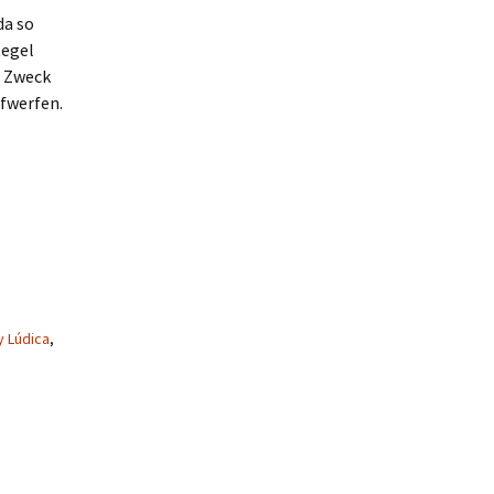
da so
Regel
n Zweck
ufwerfen.
y Lúdica
,