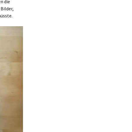
n die
Bilder,
müsste.