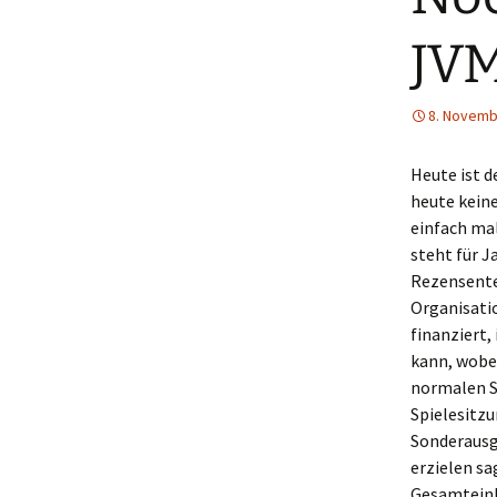
JV
8. Novemb
Heute ist d
heute kein
einfach mal
steht für 
Rezensente
Organisation
finanziert,
kann, wobei
normalen S
Spielesitz
Sonderausga
erzielen sa
Gesamteink