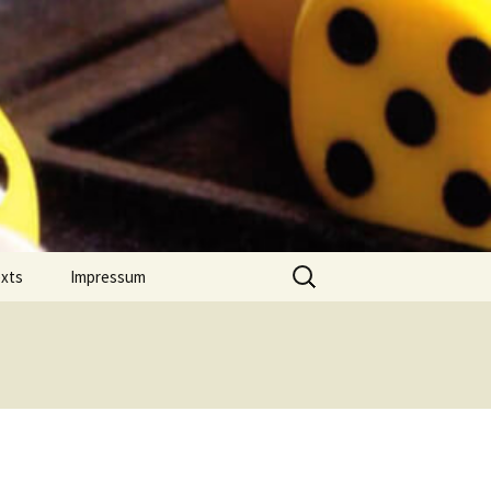
Suchen
exts
Impressum
nach:
 Jahres
Datenschutz
on Comment
m Português