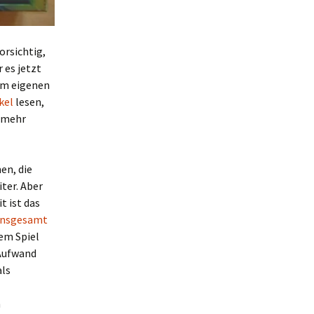
orsichtig,
 es jetzt
 im eigenen
kel
lesen,
r mehr
en, die
ter. Aber
t ist das
 insgesamt
nem Spiel
 Aufwand
als
h