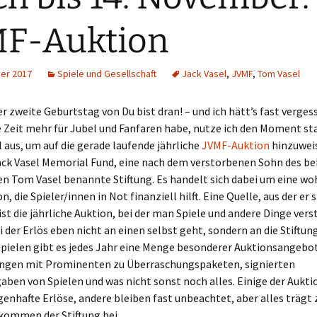
Schiebung
Verlagsliste Chile
MF-Auktion
Topfrosch
Verlagsliste Costa Rica
er 2017
Spiele und Gesellschaft
Jack Vasel
,
JVMF
,
Tom Vasel
Tricky Bid
Verlagsliste Ecuador
er zweite Geburtstag von Du bist dran! – und ich hätt’s fast vergess
Unmöglich!?/Débrouille-
Verlagsliste Guatemala
toi!
e Zeit mehr für Jubel und Fanfaren habe, nutze ich den Moment s
 aus, um auf die gerade laufende jährliche
JVMF-Auktion
hinzuwei
Verlagsliste Kolumbien
Unveröffentlichte Spiele
Jack Vasel Memorial Fund, eine nach dem verstorbenen Sohn des b
n Tom Vasel benannte Stiftung. Es handelt sich dabei um eine wo
Verlagsliste Mexiko
, die Spieler/innen in Not finanziell hilft. Eine Quelle, aus der er s
Verlagsliste Peru
 ist die jährliche Auktion, bei der man Spiele und andere Dinge vers
 der Erlös eben nicht an einen selbst geht, sondern an die Stiftun
Verlagsliste Uruguay
pielen gibt es jedes Jahr eine Menge besonderer Auktionsangebot
ungen mit Prominenten zu Überraschungspaketen, signierten
Verlagsliste Venezuela
ben von Spielen und was nicht sonst noch alles. Einige der Aukt
genhafte Erlöse, andere bleiben fast unbeachtet, aber alles trägt
ommen der Stiftung bei.