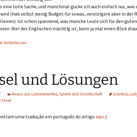
as eine tolle Sache, und manchmal gucke ich auch einfach nur, was 
ird (hab selbst wenig Budget für sowas, versteigere aber in der 
leines). Ist schon spannend, was manche Leute sich für den gute
assen. Wer des Englischen mächtig ist, kann ja mal einen Blick dra
r hinterlassen
sel und Lösungen
7
Neues aus Lateinamerika
,
Spiele und Gesellschaft
Istanbul
,
Lad
d Steel
ontram uma tradução em português do artigo
aqui
.)