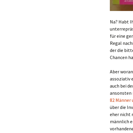
Na? Habt Ih
unterrepräs
für eine ge
Regal nachs
der die bit
Chancen hab
Aber woran 
assoziativ 
auch bei de
ansonsten 
82 Männer u
über die In
eher nicht 
männlich em
vorhandene