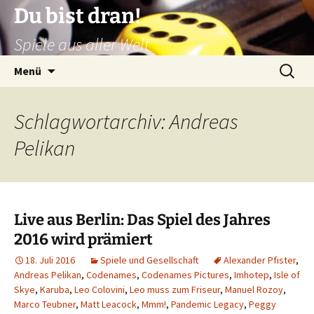
Zum
Du bist dran!
Inhalt
Spiele aus aller Welt
springen
Suchen
Menü
nach:
Schlagwortarchiv: Andreas
Pelikan
Live aus Berlin: Das Spiel des Jahres
2016 wird prämiert
18. Juli 2016
Spiele und Gesellschaft
Alexander Pfister
,
Andreas Pelikan
,
Codenames
,
Codenames Pictures
,
Imhotep
,
Isle of
Skye
,
Karuba
,
Leo Colovini
,
Leo muss zum Friseur
,
Manuel Rozoy
,
Marco Teubner
,
Matt Leacock
,
Mmm!
,
Pandemic Legacy
,
Peggy