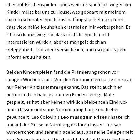
eher auf Nischenspielen, und zweitens spiele ich wegen der
Kinder meist bei uns zu Hause, was gepaart mit meinem
extrem schmalen Spieleanschaffungsbudget dazu führt,
dass viele heiße Neuheiten erstmal an mir vorbeigehen. Es
ist also keineswegs so, dass mich die Spiele nicht
interessieren würden, aber es mangelt doch an
Gelegenheit. Trotzdem versuche ich, mich so gut es geht
informiert zu halten.
Bei den Kinderspielen fand die Prämierung schon vor
einigen Wochen statt. Von den Nominierten hatte ich zuvor
nur Reiner Knizias
Mmm!
gekannt. Das steht auch hier
herum und ich habe es mit den Kindern einige Male
gespielt, es hat aber keinen wirklich bleibenden Eindruck
hinterlassen und seine Nominierung hatte mich eher
gewundert. Leo Colovinis
Leo muss zum Friseur
hatte ich
mir auf der Messe in Nürnberg erklären lassen – es sah
wunderschön und sehr einladend aus, aber eine Gelegenheit
zum Ausprobieren hatte ich nicht. Und auf Marco Teubners