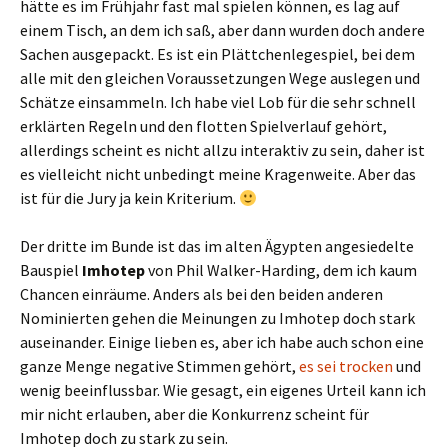
hätte es im Frühjahr fast mal spielen können, es lag auf
einem Tisch, an dem ich saß, aber dann wurden doch andere
Sachen ausgepackt. Es ist ein Plättchenlegespiel, bei dem
alle mit den gleichen Voraussetzungen Wege auslegen und
Schätze einsammeln. Ich habe viel Lob für die sehr schnell
erklärten Regeln und den flotten Spielverlauf gehört,
allerdings scheint es nicht allzu interaktiv zu sein, daher ist
es vielleicht nicht unbedingt meine Kragenweite. Aber das
ist für die Jury ja kein Kriterium.
Der dritte im Bunde ist das im alten Ägypten angesiedelte
Bauspiel
Imhotep
von Phil Walker-Harding, dem ich kaum
Chancen einräume. Anders als bei den beiden anderen
Nominierten gehen die Meinungen zu Imhotep doch stark
auseinander. Einige lieben es, aber ich habe auch schon eine
ganze Menge negative Stimmen gehört,
es sei trocken
und
wenig beeinflussbar. Wie gesagt, ein eigenes Urteil kann ich
mir nicht erlauben, aber die Konkurrenz scheint für
Imhotep doch zu stark zu sein.