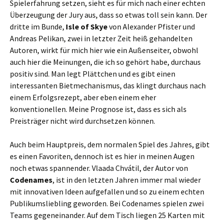
Spielerfahrung setzen, sieht es für mich nach einer echten
Überzeugung der Jury aus, dass so etwas toll sein kann. Der
dritte im Bunde,
Isle of Skye
von Alexander Pfister und
Andreas Pelikan, zwei in letzter Zeit heiß gehandelten
Autoren, wirkt für mich hier wie ein Außenseiter, obwohl
auch hier die Meinungen, die ich so gehört habe, durchaus
positiv sind. Man legt Plättchen und es gibt einen
interessanten Bietmechanismus, das klingt durchaus nach
einem Erfolgsrezept, aber eben einem eher
konventionellen. Meine Prognose ist, dass es sich als
Preisträger nicht wird durchsetzen können.
Auch beim Hauptpreis, dem normalen Spiel des Jahres, gibt
es einen Favoriten, dennoch ist es hier in meinen Augen
noch etwas spannender. Vlaada Chvátil, der Autor von
Codenames
, ist in den letzten Jahren immer mal wieder
mit innovativen Ideen aufgefallen und so zu einem echten
Publikumsliebling geworden. Bei Codenames spielen zwei
Teams gegeneinander. Auf dem Tisch liegen 25 Karten mit