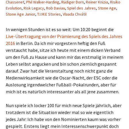
Chassenet
,
Phil Walker-Harding
,
Rüdiger Dorn
,
Reiner Knizia
,
Risiko
Evolution
,
Risk Legacy
,
Rob Daviau
,
Spiel des Jahres
,
Stone Age
,
Stone Age Junior
,
T.I.M.E Stories
,
Vlaada Chvátil
In wenigen Stunden ist es so weit: Um 10:20 beginnt die
Live-Übertragung von der Prämierung des Spiels des Jahres
2016
in Berlin. Da ich mir vorgestern heftig den Fuß
verstaucht habe, sitze ich heute mit einem dicken Verband
um den Fuß zu Hause und kann mir das erstmalig in meinem
Leben selbst angucken und bin schon ziemlich gespannt
darauf. Zwar hat die Veranstaltung noch nicht ganz die
Medienwirksamkeit wie die Oscar-Nacht, der ESC oder die
Auslosung irgendwelcher Fußball-Pokalrunden, aber für
mich ist es natürlich interessanter als all jene zusammen.
Nun spiele ich locker 100 für mich neue Spiele jährlich, aber
trotzdem ist die Situation wieder mal so wie eigentlich
jedes Jahr: Ich habe von den Nominierten kaum was vorher
gespielt. Erstens liegt mein Interessenschwerpunkt doch