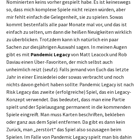
Nominierten keins vorher gespielt habe. Es ist keineswegs
so, dass mich komplexe Spiele nicht reizen würden, aber
mir fehlt einfach die Gelegenheit, sie zu spielen. Sowas
kommt bestenfalls alle paar Monate mal vor, und das ist
einfach zu selten, um dann die heißen Neuigkeiten wirklich
zu überblicken. Trotzdem kann ich natürlich ein paar
Sachen zur diesjährigen Auswahl sagen. In meinen Augen
gibt es mit
Pandemic Legacy
von Matt Leacock und Rob
Daviau einen Über-Favoriten, der mich selbst auch
unheimlich reizt (seufz). Falls jemand von Euch das letzte
Jahr in einer Einsiedelei oder sowas verbracht und noch
nichts davon gehört haben sollte: Pandemic Legacy ist nach
Risk Legacy das zweite (erfolgreiche) Spiel, das ein Legacy-
Konzept verwendet. Das bedeutet, dass man eine Partie
spielt und der Spielausgang permanent in die kommenden
Spiele eingreift. Man muss Karten beschriften, bekleben
oder ganz aus dem Spiel entfernen. Da gibt es dann kein
Zurück, man „zerstört“ das Spiel also sozusagen beim
Spielen. Im Falle von Pandemic Legacy spielt man bis dahin