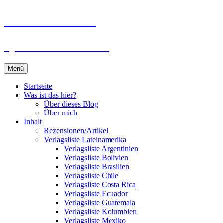
Zum
Du bist dran!
Inhalt
springen
Spiele aus aller Welt
Menü
Startseite
Was ist das hier?
Über dieses Blog
Über mich
Inhalt
Rezensionen/Artikel
Verlagsliste Lateinamerika
Verlagsliste Argentinien
Verlagsliste Bolivien
Verlagsliste Brasilien
Verlagsliste Chile
Verlagsliste Costa Rica
Verlagsliste Ecuador
Verlagsliste Guatemala
Verlagsliste Kolumbien
Verlagsliste Mexiko