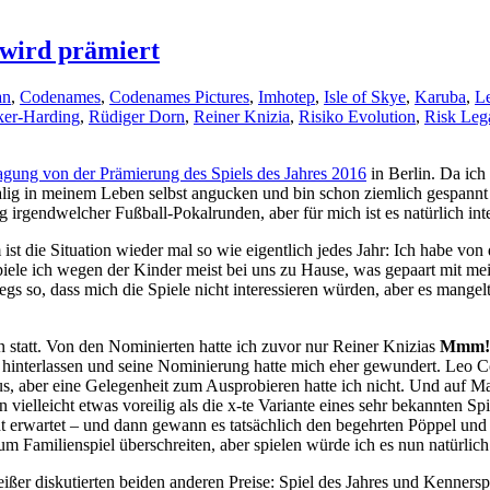
 wird prämiert
an
,
Codenames
,
Codenames Pictures
,
Imhotep
,
Isle of Skye
,
Karuba
,
Le
ker-Harding
,
Rüdiger Dorn
,
Reiner Knizia
,
Risiko Evolution
,
Risk Leg
agung von der Prämierung des Spiels des Jahres 2016
in Berlin. Da ich 
g in meinem Leben selbst angucken und bin schon ziemlich gespannt d
rgendwelcher Fußball-Pokalrunden, aber für mich ist es natürlich inte
m ist die Situation wieder mal so wie eigentlich jedes Jahr: Ich habe vo
piele ich wegen der Kinder meist bei uns zu Hause, was gepaart mit m
egs so, dass mich die Spiele nicht interessieren würden, aber es mange
 statt. Von den Nominierten hatte ich zuvor nur Reiner Knizias
Mmm!
ck hinterlassen und seine Nominierung hatte mich eher gewundert. Leo 
us, aber eine Gelegenheit zum Ausprobieren hatte ich nicht. Und auf 
n vielleicht etwas voreilig als die x-te Variante eines sehr bekannten
t erwartet – und dann gewann es tatsächlich den begehrten Pöppel und 
um Familienspiel überschreiten, aber spielen würde ich es nun natürlic
ißer diskutierten beiden anderen Preise: Spiel des Jahres und Kennerspi