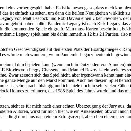
en keins vorher gespielt habe. Es ist keineswegs so, dass mich komplexe
 das ist einfach zu selten, um dann die heißen Neuigkeiten wirklich zu
 Legacy
von Matt Leacock und Rob Daviau einen Über-Favoriten, der mi
s davon gehört haben sollte: Pandemic Legacy ist nach Risk Legacy das 
t in die kommenden Spiele eingreift. Man muss Karten beschriften, bekl
ndemic Legacy spielt man bis dahin immerhin 12 bis 24 Partien, also me
r solchen Geschwindigkeit auf den ersten Platz der Boardgamegeek-Ra
 und es würde mich wundern, wenn Pandemic Legacy heute nicht gewinn
ur einmal durchspielen kann (wenn auch in Dutzenden von Stunden) nic
.E Stories
von Peggy Chassenet und Manuel Rozoy ist ein weiteres so
hichte. Zwar zerstört sich das Spiel nicht, aber irgendwann kennt man 
ine ganze Menge auf den Markt kommen. Auch bei diesem Spiel herrscht 
denn es ist sehr sprachabhängig und ich spiele doch in sehr vielen Fäl
rlock Holmes zu erinnern, das 1985 Spiel des Jahres wurde und das mich 
.
tzen, sieht es für mich nach einer echten Überzeugung der Jury aus, da
ndelten Autoren, wirkt für mich hier wie ein Außenseiter, obwohl auch h
as klingt durchaus nach einem Erfolgsrezept, aber eben einem eher konv