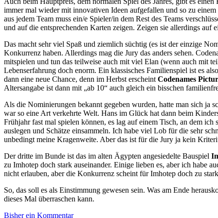
Auch beim Hauptpreis, dem normalen Spiel des Jahres, gibt es einen 
immer mal wieder mit innovativen Ideen aufgefallen und so zu einem
aus jedem Team muss ein/e Spieler/in dem Rest des Teams verschlüss
und auf die entsprechenden Karten zeigen. Zeigen sie allerdings auf ei
Das macht sehr viel Spaß und ziemlich süchtig (es ist der einzige No
Konkurrenz haben. Allerdings mag die Jury das anders sehen. Codenam
mitspielen und tun das teilweise auch mit viel Elan (wenn auch mit t
Lebenserfahrung doch enorm. Ein klassisches Familienspiel ist es also 
dann eine neue Chance, denn im Herbst erscheint
Codenames Pictur
Altersangabe ist dann mit „ab 10“ auch gleich ein bisschen familienfr
Als die Nominierungen bekannt gegeben wurden, hatte man sich ja sc
war so eine Art verkehrte Welt. Hans im Glück hat dann beim Kinders
Frühjahr fast mal spielen können, es lag auf einem Tisch, an dem ich
auslegen und Schätze einsammeln. Ich habe viel Lob für die sehr schnell 
unbedingt meine Kragenweite. Aber das ist für die Jury ja kein Krite
Der dritte im Bunde ist das im alten Ägypten angesiedelte Bauspiel
I
zu Imhotep doch stark auseinander. Einige lieben es, aber ich habe 
nicht erlauben, aber die Konkurrenz scheint für Imhotep doch zu stark
So, das soll es als Einstimmung gewesen sein. Was am Ende herausko
dieses Mal überraschen kann.
Bisher ein Kommentar