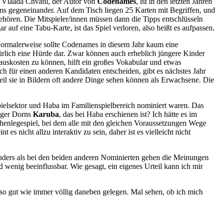
. Vlaada Chvátil, der Autor von
Codenames
, ist in den letzten Jahren
s gegeneinander. Auf dem Tisch liegen 25 Karten mit Begriffen, und
hören. Die Mitspieler/innen müssen dann die Tipps entschlüsseln
 auf eine Tabu-Karte, ist das Spiel verloren, also heißt es aufpassen.
. Normalerweise sollte Codenames in diesem Jahr kaum eine
ürlich eine Hürde dar. Zwar können auch erheblich jüngere Kinder
 auskosten zu können, hilft ein großes Vokabular und etwas
ich für einen anderen Kandidaten entscheiden, gibt es nächstes Jahr
l sie in Bildern oft andere Dinge sehen können als Erwachsene. Die
ielsektor und Haba im Familienspielbereich nominiert waren. Das
diger Dorns
Karuba
, das bei Haba erschienen ist? Ich hätte es im
tchenlegespiel, bei dem alle mit den gleichen Voraussetzungen Wege
es nicht allzu interaktiv zu sein, daher ist es vielleicht nicht
ers als bei den beiden anderen Nominierten gehen die Meinungen
 wenig beeinflussbar. Wie gesagt, ein eigenes Urteil kann ich mir
so gut wie immer völlig daneben gelegen. Mal sehen, ob ich mich