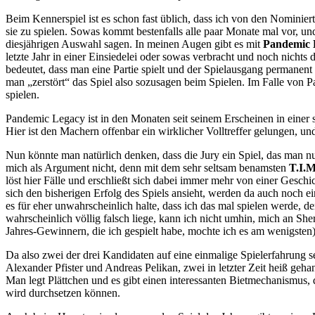
Beim Kennerspiel ist es schon fast üblich, dass ich von den Nominiert
sie zu spielen. Sowas kommt bestenfalls alle paar Monate mal vor, und
diesjährigen Auswahl sagen. In meinen Augen gibt es mit
Pandemic
letzte Jahr in einer Einsiedelei oder sowas verbracht und noch nicht
bedeutet, dass man eine Partie spielt und der Spielausgang permanen
man „zerstört“ das Spiel also sozusagen beim Spielen. Im Falle von Pa
spielen.
Pandemic Legacy ist in den Monaten seit seinem Erscheinen in eine
Hier ist den Machern offenbar ein wirklicher Volltreffer gelungen,
Nun könnte man natürlich denken, dass die Jury ein Spiel, das man n
mich als Argument nicht, denn mit dem sehr seltsam benamsten
T.I.M
löst hier Fälle und erschließt sich dabei immer mehr von einer Gesc
sich den bisherigen Erfolg des Spiels ansieht, werden da auch noch e
es für eher unwahrscheinlich halte, dass ich das mal spielen werde, 
wahrscheinlich völlig falsch liege, kann ich nicht umhin, mich an She
Jahres-Gewinnern, die ich gespielt habe, mochte ich es am wenigsten)
Da also zwei der drei Kandidaten auf eine einmalige Spielerfahrung se
Alexander Pfister und Andreas Pelikan, zwei in letzter Zeit heiß geha
Man legt Plättchen und es gibt einen interessanten Bietmechanismus, d
wird durchsetzen können.