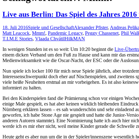
Live aus Berlin: Das Spiel des Jahres 2016
18. Juli 2016
Spiele und Gesellschaft
Alexander Pfister
,
Andreas Pelik
Matt Leacock
,
Mmm!
,
Pandemic Legacy
,
Peggy Chassenet
,
Phil Wal
T.I.M.E Stories
,
Vlaada Chvátil
HilkMAN
In wenigen Stunden ist es so weit: Um 10:20 beginnt die
Live-Übertr
einem dicken Verband um den Fuß zu Hause und kann mir das erstmali
Medienwirksamkeit wie die Oscar-Nacht, der ESC oder die Auslosung i
Nun spiele ich locker 100 für mich neue Spiele jährlich, aber trotzde
Interessenschwerpunkt doch eher auf Nischenspielen, und zweitens s
viele heiße Neuheiten erstmal an mir vorbeigehen. Es ist also keinesw
informiert zu halten.
Bei den Kinderspielen fand die Prämierung schon vor einigen Wochen
einige Male gespielt, es hat aber keinen wirklich bleibenden Eindru
Nürnberg erklären lassen – es sah wunderschön und sehr einladend a
geworfen, ich habe Stone Age nie gespielt und hatte die Junior-Versio
anderen Autoren stammte). Eine Nominierung hatte ich auch hier nich
werde ich es mir eher nicht, weil meine Kinder gerade die Schwelle z
Heute geht es aber nun um die in der Spieler/innenszene wesentlich he