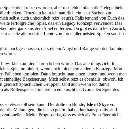
 Spiele nicht reizen würden, aber mir fehlt einfach die Gelegenheit,
 überblicken. Trotzdem kann ich natürlich ein paar Sachen zur
ch selbst auch unheimlich reizt (seufz). Falls jemand von Euch das
zweite (erfolgreiche) Spiel, das ein Legacy-Konzept verwendet. Das
eben oder ganz aus dem Spiel entfernen. Da gibt es dann kein Zurück,
hr als die allermeisten Leute von ihren allermeisten Spielen sonst so
ngliste hochgeschossen, dass einem Angst und Bange werden konnte.
en würde.
ht wirklich auf den Thron heben würde. Das allerdings zieht für
lches Spiel nominiert, wenn auch mit einem anderen Konzept. Man
einen Fall eben komplett. Dann braucht man einen neuen, und wenn man
einhellige Begeisterung. Mich selbst reizt es ebenfalls, obwohl ich
len in gemischtsprachlichen Gruppen. Und auch wenn ich damit
als Rollenspieler fürchterlich enttäuscht hat (von allen Spiel-des-
ss so etwas toll sein kann. Der dritte im Bunde,
Isle of Skye
von
ier die Meinungen, die ich so gehört habe, durchaus positiv sind.
entionellen. Meine Prognose ist, dass es sich als Preisträger nicht