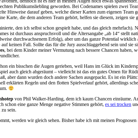
Favoriten, dennoch ist es hier in meinen Augen noch etwas spannender
 echten Publikumsliebling geworden. Bei Codenames spielen zwei Team
elte Hinweise darauf geben, welche dieser Karten zum eigenen Team ge
ne Karte, die dem anderen Team gehört, helfen sie diesem, zeigen sie gar
minierte, den ich selbst schon gespielt habe, und das gleich mehrfach)
es ist durchaus anspruchsvoll und die Altersangabe „ab 14“ stellt nat
eilweise durchwachsenem Erfolg), aber um das ganze Potential wirklich
auf keinen Fall. Sollte das für die Jury ausschlaggebend sein und sie s
es
, bei dem Kinder meiner Vermutung nach bessere Chancen haben, wei
eundlicher.
hon ein bisschen die Augen gerieben, weil Hans im Glück im Kindersp
piel auch gleich abgeräumt – vielleicht ist das ein gutes Omen für Rü
 saß, aber dann wurden doch andere Sachen ausgepackt. Es ist ein Plät
erklärten Regeln und den flotten Spielverlauf gehört, allerdings scheint 
rium.
mhotep
von Phil Walker-Harding, dem ich kaum Chancen einräume. And
auch schon eine ganze Menge negative Stimmen gehört,
es sei trocken
und
 zu sein.
mmt, werden wir gleich sehen. Bisher habe ich mit meinen Prognosen 