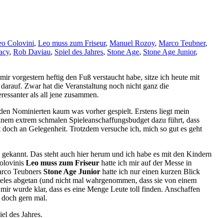
o Colovini
,
Leo muss zum Friseur
,
Manuel Rozoy
,
Marco Teubner
,
acy
,
Rob Daviau
,
Spiel des Jahres
,
Stone Age
,
Stone Age Junior
,
mir vorgestern heftig den Fuß verstaucht habe, sitze ich heute mit
arauf. Zwar hat die Veranstaltung noch nicht ganz die
ressanter als all jene zusammen.
n den Nominierten kaum was vorher gespielt. Erstens liegt mein
einem extrem schmalen Spieleanschaffungsbudget dazu führt, dass
lt doch an Gelegenheit. Trotzdem versuche ich, mich so gut es geht
gekannt. Das steht auch hier herum und ich habe es mit den Kindern
Colovinis
Leo muss zum Friseur
hatte ich mir auf der Messe in
Marco Teubners
Stone Age Junior
hatte ich nur einen kurzen Blick
 Spieles abgetan (und nicht mal wahrgenommen, dass sie von einem
mir wurde klar, dass es eine Menge Leute toll finden. Anschaffen
h doch gern mal.
el des Jahres.