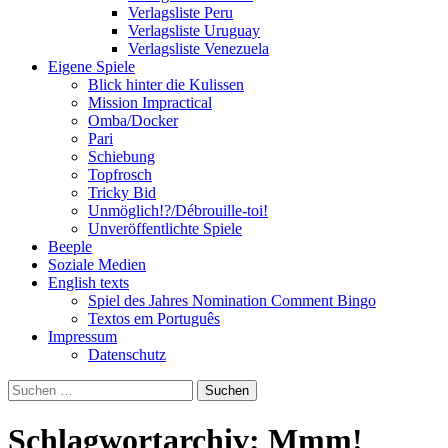
Verlagsliste Peru
Verlagsliste Uruguay
Verlagsliste Venezuela
Eigene Spiele
Blick hinter die Kulissen
Mission Impractical
Omba/Docker
Pari
Schiebung
Topfrosch
Tricky Bid
Unmöglich!?/Débrouille-toi!
Unveröffentlichte Spiele
Beeple
Soziale Medien
English texts
Spiel des Jahres Nomination Comment Bingo
Textos em Português
Impressum
Datenschutz
Suchen
nach:
Schlagwortarchiv: Mmm!