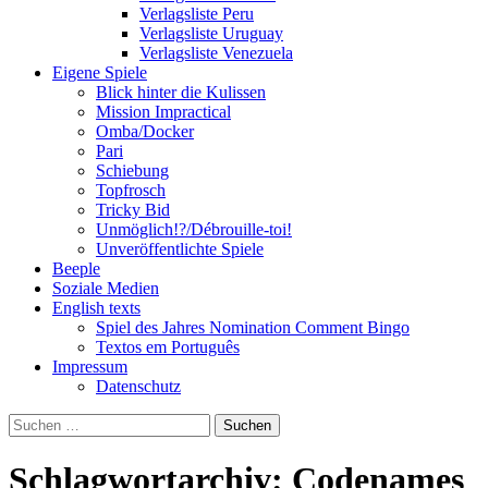
Verlagsliste Peru
Verlagsliste Uruguay
Verlagsliste Venezuela
Eigene Spiele
Blick hinter die Kulissen
Mission Impractical
Omba/Docker
Pari
Schiebung
Topfrosch
Tricky Bid
Unmöglich!?/Débrouille-toi!
Unveröffentlichte Spiele
Beeple
Soziale Medien
English texts
Spiel des Jahres Nomination Comment Bingo
Textos em Português
Impressum
Datenschutz
Suchen
nach:
Schlagwortarchiv: Codenames