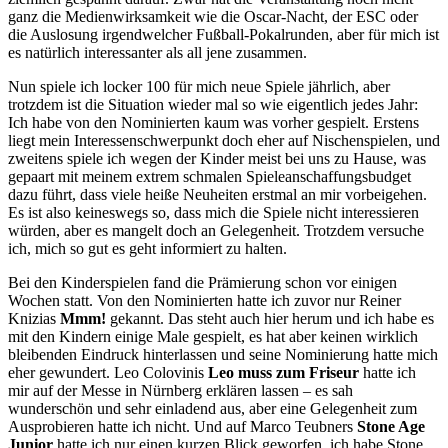
ganz die Medienwirksamkeit wie die Oscar-Nacht, der ESC oder
die Auslosung irgendwelcher Fußball-Pokalrunden, aber für mich ist
es natürlich interessanter als all jene zusammen.
Nun spiele ich locker 100 für mich neue Spiele jährlich, aber
trotzdem ist die Situation wieder mal so wie eigentlich jedes Jahr:
Ich habe von den Nominierten kaum was vorher gespielt. Erstens
liegt mein Interessenschwerpunkt doch eher auf Nischenspielen, und
zweitens spiele ich wegen der Kinder meist bei uns zu Hause, was
gepaart mit meinem extrem schmalen Spieleanschaffungsbudget
dazu führt, dass viele heiße Neuheiten erstmal an mir vorbeigehen.
Es ist also keineswegs so, dass mich die Spiele nicht interessieren
würden, aber es mangelt doch an Gelegenheit. Trotzdem versuche
ich, mich so gut es geht informiert zu halten.
Bei den Kinderspielen fand die Prämierung schon vor einigen
Wochen statt. Von den Nominierten hatte ich zuvor nur Reiner
Knizias
Mmm!
gekannt. Das steht auch hier herum und ich habe es
mit den Kindern einige Male gespielt, es hat aber keinen wirklich
bleibenden Eindruck hinterlassen und seine Nominierung hatte mich
eher gewundert. Leo Colovinis
Leo muss zum Friseur
hatte ich
mir auf der Messe in Nürnberg erklären lassen – es sah
wunderschön und sehr einladend aus, aber eine Gelegenheit zum
Ausprobieren hatte ich nicht. Und auf Marco Teubners
Stone Age
Junior
hatte ich nur einen kurzen Blick geworfen, ich habe Stone