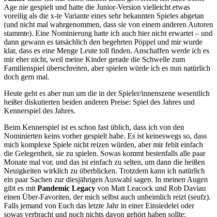
Age nie gespielt und hatte die Junior-Version vielleicht etwas
voreilig als die x-te Variante eines sehr bekannten Spieles abgetan
(und nicht mal wahrgenommen, dass sie von einem anderen Autoren
stammte). Eine Nominierung hatte ich auch hier nicht erwartet – und
dann gewann es tatsächlich den begehrten Pöppel und mir wurde
klar, dass es eine Menge Leute toll finden. Anschaffen werde ich es
mir eher nicht, weil meine Kinder gerade die Schwelle zum
Familienspiel überschreiten, aber spielen würde ich es nun natürlich
doch gern mal.
Heute geht es aber nun um die in der Spieler/innenszene wesentlich
heißer diskutierten beiden anderen Preise: Spiel des Jahres und
Kennerspiel des Jahres.
Beim Kennerspiel ist es schon fast üblich, dass ich von den
Nominierten keins vorher gespielt habe. Es ist keineswegs so, dass
mich komplexe Spiele nicht reizen würden, aber mir fehlt einfach
die Gelegenheit, sie zu spielen. Sowas kommt bestenfalls alle paar
Monate mal vor, und das ist einfach zu selten, um dann die heißen
Neuigkeiten wirklich zu überblicken. Trotzdem kann ich natürlich
ein paar Sachen zur diesjährigen Auswahl sagen. In meinen Augen
gibt es mit
Pandemic Legacy
von Matt Leacock und Rob Daviau
einen Über-Favoriten, der mich selbst auch unheimlich reizt (seufz).
Falls jemand von Euch das letzte Jahr in einer Einsiedelei oder
sowas verbracht und noch nichts davon gehört haben sollte: