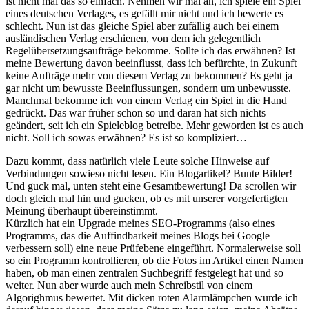
ist nicht mal das so einfach. Nehmen wir mal an, ich spiele ein Spiel
eines deutschen Verlages, es gefällt mir nicht und ich bewerte es
schlecht. Nun ist das gleiche Spiel aber zufällig auch bei einem
ausländischen Verlag erschienen, von dem ich gelegentlich
Regelübersetzungsaufträge bekomme. Sollte ich das erwähnen? Ist
meine Bewertung davon beeinflusst, dass ich befürchte, in Zukunft
keine Aufträge mehr von diesem Verlag zu bekommen? Es geht ja
gar nicht um bewusste Beeinflussungen, sondern um unbewusste.
Manchmal bekomme ich von einem Verlag ein Spiel in die Hand
gedrückt. Das war früher schon so und daran hat sich nichts
geändert, seit ich ein Spieleblog betreibe. Mehr geworden ist es auch
nicht. Soll ich sowas erwähnen? Es ist so kompliziert…
Dazu kommt, dass natürlich viele Leute solche Hinweise auf
Verbindungen sowieso nicht lesen. Ein Blogartikel? Bunte Bilder!
Und guck mal, unten steht eine Gesamtbewertung! Da scrollen wir
doch gleich mal hin und gucken, ob es mit unserer vorgefertigten
Meinung überhaupt übereinstimmt.
Kürzlich hat ein Upgrade meines SEO-Programms (also eines
Programms, das die Auffindbarkeit meines Blogs bei Google
verbessern soll) eine neue Prüfebene eingeführt. Normalerweise soll
so ein Programm kontrollieren, ob die Fotos im Artikel einen Namen
haben, ob man einen zentralen Suchbegriff festgelegt hat und so
weiter. Nun aber wurde auch mein Schreibstil von einem
Algorighmus bewertet. Mit dicken roten Alarmlämpchen wurde ich