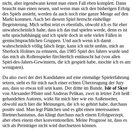
nicht, aber irgendwann kennt man einen Fall eben komplett. Dann
braucht man einen neuen, und wenn man sich den bisherigen Erfolg
des Spiels ansieht, werden da auch noch eine ganze Menge auf den
Markt kommen. Auch bei diesem Spiel herrscht einhellige
Begeisterung. Mich selbst reizt es ebenfalls, obwohl ich es für eher
unwahrscheinlich halte, dass ich das mal spielen werde, denn es ist
sehr sprachabhängig und ich spiele doch in sehr vielen Fällen in
gemischtsprachlichen Gruppen. Und auch wenn ich damit
wahrscheinlich völlig falsch liege, kann ich nicht umhin, mich an
Sherlock Holmes zu erinnern, das 1985 Spiel des Jahres wurde und
das mich als Rollenspieler fürchterlich enttäuscht hat (von allen
Spiel-des-Jahres-Gewinnern, die ich gespielt habe, mochte ich es am
wenigsten).
Da also zwei der drei Kandidaten auf eine einmalige Spielerfahrung
setzen, sieht es für mich nach einer echten Überzeugung der Jury
aus, dass so etwas toll sein kann. Der dritte im Bunde,
Isle of Skye
von Alexander Pfister und Andreas Pelikan, zwei in letzter Zeit heiß
gehandelten Autoren, wirkt für mich hier wie ein Außenseiter,
obwohl auch hier die Meinungen, die ich so gehört habe, durchaus
positiv sind. Man legt Plättchen und es gibt einen interessanten
Bietmechanismus, das klingt durchaus nach einem Erfolgsrezept,
aber eben einem eher konventionellen. Meine Prognose ist, dass es
sich als Preisträger nicht wird durchsetzen können.