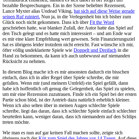
bezahlte Besprechungen. Ein in der Szene beliebter Rezensent,
Lance Myxter alias Undead Viking,
hat sich auf diese Weise gerade
seinen Ruf ruiniert.
Nun ja, in die Verlegenheit bin ich bisher zum
Glück noch nicht gekommen. Dass ich über
Fit the Word
geschrieben hatte, war blanker Zufall, der Autor hatte das Spiel auf
den Tisch gelegt und es hatte mich interessiert – und am Ende war
es mir eine klare Empfehlung wert gewesen. Sein Finanzierungsziel
hat es übrigens leider trotzdem nicht erreicht. Fast wünsche ich mir,
öfter völlig undeklarierte Spiele wie
Doppelt und Dreifach
in die
Hand zu bekommen, da kann ich auch unbewusst auf niemanden
Rücksicht zu nehmen.
In diesem Blog mache ich es mir ansonsten dadurch ein bisschen
einfach, dass ich in aller Regel über Spiele schreibe, die mir
gefallen. Wenn mir (und meinem Umfeld) ein Spiel gefällt, dann
habe ich hoffentlich oft genug die Gelegenheit, das Spiel zu spielen,
um mir eine Rezension zuzutrauen. Finde ich ein Spiel bei der ersten
Partie schon blöd, ist der Antrieb dazu natürlich erheblich kleiner.
Wenn ich also selten über in meinen Augen schlechte Spiele
schreibe, liegt das daran, dass ich schlechte Spiele einfach schlechter
beurteilen kann, weniger daran, dass ich niemandem auf den Schlips
treten möchte.
Wie man es nun auf gar keinen Fall machen sollte, zeigte sich
übrigens nach der
Kür zum Spiel des Jahres vor 14 Tagen
. Auf diese