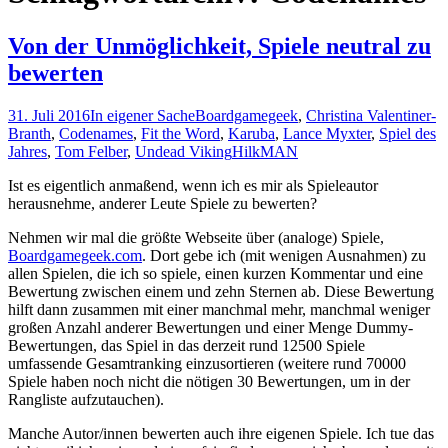
Von der Unmöglichkeit, Spiele neutral zu
bewerten
31. Juli 2016
In eigener Sache
Boardgamegeek
,
Christina Valentiner-
Branth
,
Codenames
,
Fit the Word
,
Karuba
,
Lance Myxter
,
Spiel des
Jahres
,
Tom Felber
,
Undead Viking
HilkMAN
Ist es eigentlich anmaßend, wenn ich es mir als Spieleautor
herausnehme, anderer Leute Spiele zu bewerten?
Nehmen wir mal die größte Webseite über (analoge) Spiele,
Boardgamegeek.com
. Dort gebe ich (mit wenigen Ausnahmen) zu
allen Spielen, die ich so spiele, einen kurzen Kommentar und eine
Bewertung zwischen einem und zehn Sternen ab. Diese Bewertung
hilft dann zusammen mit einer manchmal mehr, manchmal weniger
großen Anzahl anderer Bewertungen und einer Menge Dummy-
Bewertungen, das Spiel in das derzeit rund 12500 Spiele
umfassende Gesamtranking einzusortieren (weitere rund 70000
Spiele haben noch nicht die nötigen 30 Bewertungen, um in der
Rangliste aufzutauchen).
Manche Autor/innen bewerten auch ihre eigenen Spiele. Ich tue das