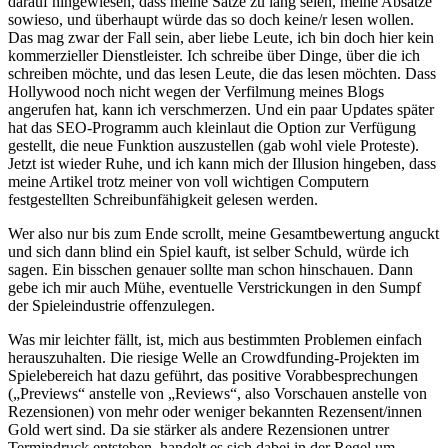
darauf hingewiesen, dass meine Sätze zu lang seien, meine Absätze
sowieso, und überhaupt würde das so doch keine/r lesen wollen.
Das mag zwar der Fall sein, aber liebe Leute, ich bin doch hier kein
kommerzieller Dienstleister. Ich schreibe über Dinge, über die ich
schreiben möchte, und das lesen Leute, die das lesen möchten. Dass
Hollywood noch nicht wegen der Verfilmung meines Blogs
angerufen hat, kann ich verschmerzen. Und ein paar Updates später
hat das SEO-Programm auch kleinlaut die Option zur Verfügung
gestellt, die neue Funktion auszustellen (gab wohl viele Proteste).
Jetzt ist wieder Ruhe, und ich kann mich der Illusion hingeben, dass
meine Artikel trotz meiner von voll wichtigen Computern
festgestellten Schreibunfähigkeit gelesen werden.
Wer also nur bis zum Ende scrollt, meine Gesamtbewertung anguckt
und sich dann blind ein Spiel kauft, ist selber Schuld, würde ich
sagen. Ein bisschen genauer sollte man schon hinschauen. Dann
gebe ich mir auch Mühe, eventuelle Verstrickungen in den Sumpf
der Spieleindustrie offenzulegen.
Was mir leichter fällt, ist, mich aus bestimmten Problemen einfach
herauszuhalten. Die riesige Welle an Crowdfunding-Projekten im
Spielebereich hat dazu geführt, das positive Vorabbesprechungen
(„Previews“ anstelle von „Reviews“, also Vorschauen anstelle von
Rezensionen) von mehr oder weniger bekannten Rezensent/innen
Gold wert sind. Da sie stärker als andere Rezensionen untrer
Termindruck entstehen, handelt es sich dabei in der Regel um