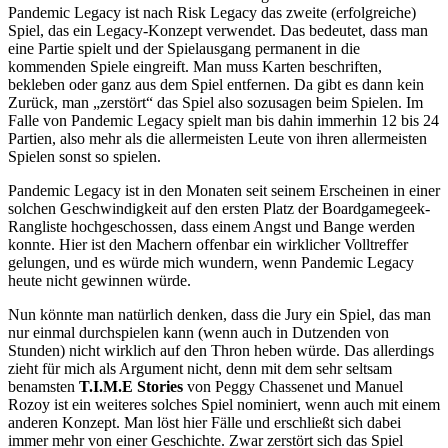
Pandemic Legacy ist nach Risk Legacy das zweite (erfolgreiche)
Spiel, das ein Legacy-Konzept verwendet. Das bedeutet, dass man
eine Partie spielt und der Spielausgang permanent in die
kommenden Spiele eingreift. Man muss Karten beschriften,
bekleben oder ganz aus dem Spiel entfernen. Da gibt es dann kein
Zurück, man „zerstört“ das Spiel also sozusagen beim Spielen. Im
Falle von Pandemic Legacy spielt man bis dahin immerhin 12 bis 24
Partien, also mehr als die allermeisten Leute von ihren allermeisten
Spielen sonst so spielen.
Pandemic Legacy ist in den Monaten seit seinem Erscheinen in einer
solchen Geschwindigkeit auf den ersten Platz der Boardgamegeek-
Rangliste hochgeschossen, dass einem Angst und Bange werden
konnte. Hier ist den Machern offenbar ein wirklicher Volltreffer
gelungen, und es würde mich wundern, wenn Pandemic Legacy
heute nicht gewinnen würde.
Nun könnte man natürlich denken, dass die Jury ein Spiel, das man
nur einmal durchspielen kann (wenn auch in Dutzenden von
Stunden) nicht wirklich auf den Thron heben würde. Das allerdings
zieht für mich als Argument nicht, denn mit dem sehr seltsam
benamsten
T.I.M.E Stories
von Peggy Chassenet und Manuel
Rozoy ist ein weiteres solches Spiel nominiert, wenn auch mit einem
anderen Konzept. Man löst hier Fälle und erschließt sich dabei
immer mehr von einer Geschichte. Zwar zerstört sich das Spiel