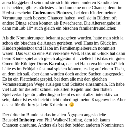
ausschlaggebend sein und sie sich für einen anderen Kandidaten
entscheiden, gibt es nächstes Jahr dann eine neue Chance, denn im
Herbst erscheint
Codenames Pictures
, bei dem Kinder meiner
Vermutung nach bessere Chancen haben, weil sie in Bildern oft
andere Dinge sehen können als Erwachsene. Die Altersangabe ist
dann mit „ab 10“ auch gleich ein bisschen familienfreundlicher.
Als die Nominierungen bekannt gegeben wurden, hatte man sich ja
schon ein bisschen die Augen gerieben, weil Hans im Glück im
Kinderspielsektor und Haba im Familienspielbereich nominiert
waren. Das war so eine Art verkehrte Welt. Hans im Glück hat dann
beim Kinderspiel auch gleich abgeräumt – vielleicht ist das ein gutes
Omen für Rüdiger Dorns
Karuba
, das bei Haba erschienen ist? Ich
hätte es im Frühjahr fast mal spielen können, es lag auf einem Tisch,
an dem ich saß, aber dann wurden doch andere Sachen ausgepackt.
Es ist ein Plättchenlegespiel, bei dem alle mit den gleichen
Voraussetzungen Wege auslegen und Schätze einsammeln. Ich habe
viel Lob für die sehr schnell erklärten Regeln und den flotten
Spielverlauf gehört, allerdings scheint es nicht allzu interaktiv zu
sein, daher ist es vielleicht nicht unbedingt meine Kragenweite. Aber
das ist für die Jury ja kein Kriterium.
Der dritte im Bunde ist das im alten Ägypten angesiedelte
Bauspiel
Imhotep
von Phil Walker-Harding, dem ich kaum
Chancen einräume. Anders als bei den beiden anderen Nominierten