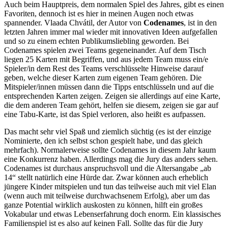
Auch beim Hauptpreis, dem normalen Spiel des Jahres, gibt es einen
Favoriten, dennoch ist es hier in meinen Augen noch etwas
spannender. Vlaada Chvátil, der Autor von
Codenames
, ist in den
letzten Jahren immer mal wieder mit innovativen Ideen aufgefallen
und so zu einem echten Publikumsliebling geworden. Bei
Codenames spielen zwei Teams gegeneinander. Auf dem Tisch
liegen 25 Karten mit Begriffen, und aus jedem Team muss ein/e
Spieler/in dem Rest des Teams verschlüsselte Hinweise darauf
geben, welche dieser Karten zum eigenen Team gehören. Die
Mitspieler/innen müssen dann die Tipps entschlüsseln und auf die
entsprechenden Karten zeigen. Zeigen sie allerdings auf eine Karte,
die dem anderen Team gehört, helfen sie diesem, zeigen sie gar auf
eine Tabu-Karte, ist das Spiel verloren, also heißt es aufpassen.
Das macht sehr viel Spaß und ziemlich süchtig (es ist der einzige
Nominierte, den ich selbst schon gespielt habe, und das gleich
mehrfach). Normalerweise sollte Codenames in diesem Jahr kaum
eine Konkurrenz haben. Allerdings mag die Jury das anders sehen.
Codenames ist durchaus anspruchsvoll und die Altersangabe „ab
14“ stellt natürlich eine Hürde dar. Zwar können auch erheblich
jüngere Kinder mitspielen und tun das teilweise auch mit viel Elan
(wenn auch mit teilweise durchwachsenem Erfolg), aber um das
ganze Potential wirklich auskosten zu können, hilft ein großes
Vokabular und etwas Lebenserfahrung doch enorm. Ein klassisches
Familienspiel ist es also auf keinen Fall. Sollte das für die Jury