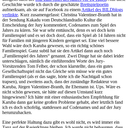
Geschichte wurde ich durch die geschätzte
Brettspielpoetin
aufmerksam, als sie auf Facebook zu einem
Artikel des BILDblogs
verlinkte
. Kurz zusamengefasst: Christina Valentiner-Branth hat in
der Sendung Kakadu vom Deutschlandradio Kultur die
Entscheidung der Jury kommentiert, Codenames zum Spiel des
Jahres zu küren. Sie war sehr enttäuscht, denn es sei doch kein
Familienspiel und es sei doch doof, dass ein Spiel ab 14 Jahren nicht
für Familien mit jüngeren Kindern geeignet sei. Eine viel bessere
Wahl wäre doch Karuba gewesen, so ein richtig schönes
Familienspiel. Ganz subtil hat sie den Artikel dann auch noch
„Familienspiel des Jahres“ genannt. Zwei Dinge hat sie dabei leider
unterschlagen, nämlich die einführenden Worte des Jury-
Vorsitzenden Tom Felber, der schon klarstellte, dass ein gutes
Gesellschaftsspiel nicht das Gleiche sein müsse wie ein gutes
Familienspiel (als er das sagte, hörte ich die Nachtigall schon
trapsen), und zweitens auch, dass der zuständige Redakteur von
Karuba, Jürgen Valentiner-Branth, ihr Ehemann ist. Ups. Wäre es
nicht schön gewesen, sie hätte auf diesen Umstand kurz
hingewiesen? Ich hätte mit einer enhusiastischen Empfehlung für
Karuba dann gar keine großen Probleme gehabt, aber letztlich fand
ich es doch schofelig, stattdessen auf Codenames und auf der Jury
herumzuhacken.
Eine perfekte Haltung dazu gibt es wohl nicht, es wird immer ein
Tanz auf der Rasierklinge bleiben. Ich werde nicht behaupten, dass