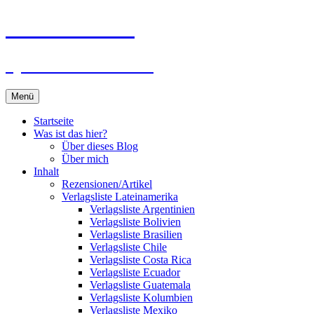
Zum
Du bist dran!
Inhalt
springen
Spiele aus aller Welt
Menü
Startseite
Was ist das hier?
Über dieses Blog
Über mich
Inhalt
Rezensionen/Artikel
Verlagsliste Lateinamerika
Verlagsliste Argentinien
Verlagsliste Bolivien
Verlagsliste Brasilien
Verlagsliste Chile
Verlagsliste Costa Rica
Verlagsliste Ecuador
Verlagsliste Guatemala
Verlagsliste Kolumbien
Verlagsliste Mexiko