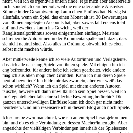
nicht, weil ich es irgendwie unfein finde, rege mich aber andererseits
nicht sonderlich darüber auf, weil die eine oder andere Ausreißer-
Stimme in der Gesamtwertung kaum einen Einfluss hat. Nervig ist
allenfalls, wenn ein Spiel, das einen Monat alt ist, 30 Bewertungen
von 30 neu angelegten Accounts hat, aber sowas fällt erstens total
auf, und zweitens kaum ins Gewicht, weil der
Ranglistenalgorithmus sowas einigermaßen einfängt. Meistens
schreiben die Autor/innen in der Kommentarspalte auch dazu, dass
sie nicht neutral sind. Also alles in Ordnung, obwohl ich es eben
selbst nicht machen würde.
Aber mittlerweile kenne ich so viele Autor/innen und Verlagsleute,
dass ich alle naselang Spiele von ihnen spiele. Mit einigen bin ich
eng befreundet, für andere habe ich schon gearbeitet, viele andere
mag ich aus allen möglichen Gründen. Kann ich nun deren Spiele
neutral bewerten? Ich bilde mir das zwar ein, aber wer weiß das
schon wirklich? Wenn ich ein Spiel mit einem anderen Autoren
tausche, bewerte ich dann unwillkürlich sein Spiel besser, weil ich
im Gegenteil ebenfalls eine schlechte Bewertung befürchte? Die
ganzen unterschwelligen Einflüsse kann ich doch gar nicht mehr
beurteilen. Und nun rezensiere ich in diesem Blog auch noch Spiele.
Ich schreibe zwar manchmal, wie ich an ein Spiel herangekommen
bin, und ob es eine Verbindung zu dessen Macher/innen gibt. Aber
angesichts der vielfältigen Verbindungen innerhalb der Spieleszene