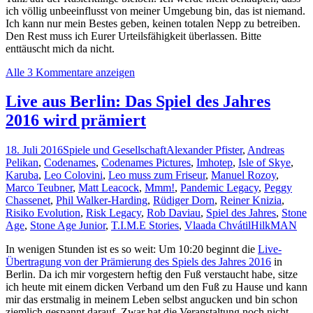
ich völlig unbeeinflusst von meiner Umgebung bin, das ist niemand.
Ich kann nur mein Bestes geben, keinen totalen Nepp zu betreiben.
Den Rest muss ich Eurer Urteilsfähigkeit überlassen. Bitte
enttäuscht mich da nicht.
Alle 3 Kommentare anzeigen
Live aus Berlin: Das Spiel des Jahres
2016 wird prämiert
18. Juli 2016
Spiele und Gesellschaft
Alexander Pfister
,
Andreas
Pelikan
,
Codenames
,
Codenames Pictures
,
Imhotep
,
Isle of Skye
,
Karuba
,
Leo Colovini
,
Leo muss zum Friseur
,
Manuel Rozoy
,
Marco Teubner
,
Matt Leacock
,
Mmm!
,
Pandemic Legacy
,
Peggy
Chassenet
,
Phil Walker-Harding
,
Rüdiger Dorn
,
Reiner Knizia
,
Risiko Evolution
,
Risk Legacy
,
Rob Daviau
,
Spiel des Jahres
,
Stone
Age
,
Stone Age Junior
,
T.I.M.E Stories
,
Vlaada Chvátil
HilkMAN
In wenigen Stunden ist es so weit: Um 10:20 beginnt die
Live-
Übertragung von der Prämierung des Spiels des Jahres 2016
in
Berlin. Da ich mir vorgestern heftig den Fuß verstaucht habe, sitze
ich heute mit einem dicken Verband um den Fuß zu Hause und kann
mir das erstmalig in meinem Leben selbst angucken und bin schon
ziemlich gespannt darauf. Zwar hat die Veranstaltung noch nicht