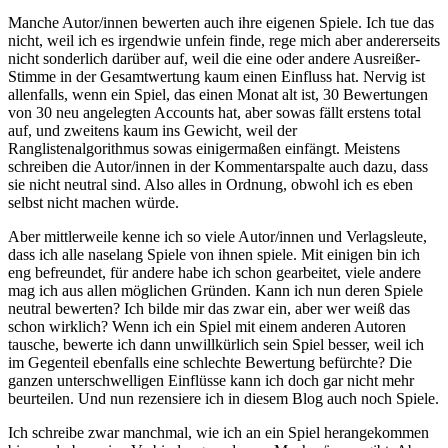
Manche Autor/innen bewerten auch ihre eigenen Spiele. Ich tue das
nicht, weil ich es irgendwie unfein finde, rege mich aber andererseits
nicht sonderlich darüber auf, weil die eine oder andere Ausreißer-
Stimme in der Gesamtwertung kaum einen Einfluss hat. Nervig ist
allenfalls, wenn ein Spiel, das einen Monat alt ist, 30 Bewertungen
von 30 neu angelegten Accounts hat, aber sowas fällt erstens total
auf, und zweitens kaum ins Gewicht, weil der
Ranglistenalgorithmus sowas einigermaßen einfängt. Meistens
schreiben die Autor/innen in der Kommentarspalte auch dazu, dass
sie nicht neutral sind. Also alles in Ordnung, obwohl ich es eben
selbst nicht machen würde.
Aber mittlerweile kenne ich so viele Autor/innen und Verlagsleute,
dass ich alle naselang Spiele von ihnen spiele. Mit einigen bin ich
eng befreundet, für andere habe ich schon gearbeitet, viele andere
mag ich aus allen möglichen Gründen. Kann ich nun deren Spiele
neutral bewerten? Ich bilde mir das zwar ein, aber wer weiß das
schon wirklich? Wenn ich ein Spiel mit einem anderen Autoren
tausche, bewerte ich dann unwillkürlich sein Spiel besser, weil ich
im Gegenteil ebenfalls eine schlechte Bewertung befürchte? Die
ganzen unterschwelligen Einflüsse kann ich doch gar nicht mehr
beurteilen. Und nun rezensiere ich in diesem Blog auch noch Spiele.
Ich schreibe zwar manchmal, wie ich an ein Spiel herangekommen