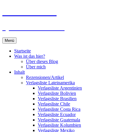
Zum
Du bist dran!
Inhalt
springen
Spiele aus aller Welt
Menü
Startseite
Was ist das hier?
Über dieses Blog
Über mich
Inhalt
Rezensionen/Artikel
Verlagsliste Lateinamerika
Verlagsliste Argentinien
Verlagsliste Bolivien
Verlagsliste Brasilien
Verlagsliste Chile
Verlagsliste Costa Rica
Verlagsliste Ecuador
Verlagsliste Guatemala
Verlagsliste Kolumbien
Verlagsliste Mexiko