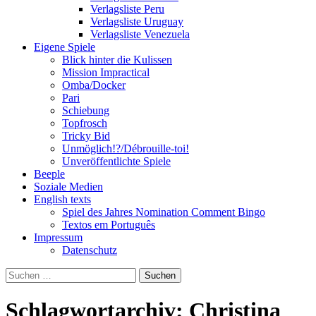
Verlagsliste Peru
Verlagsliste Uruguay
Verlagsliste Venezuela
Eigene Spiele
Blick hinter die Kulissen
Mission Impractical
Omba/Docker
Pari
Schiebung
Topfrosch
Tricky Bid
Unmöglich!?/Débrouille-toi!
Unveröffentlichte Spiele
Beeple
Soziale Medien
English texts
Spiel des Jahres Nomination Comment Bingo
Textos em Português
Impressum
Datenschutz
Suchen
nach:
Schlagwortarchiv: Christina