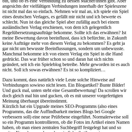
bin, und ob es eine Verbindung zu dessen Macher/innen gibt. Aber
angesichts der vielfältigen Verbindungen innerhalb der Spieleszene
ist nicht mal das so einfach. Nehmen wir mal an, ich spiele ein Spiel
eines deutschen Verlages, es gefällt mir nicht und ich bewerte es
schlecht. Nun ist das gleiche Spiel aber zufällig auch bei einem
ausländischen Verlag erschienen, von dem ich gelegentlich
Regelübersetzungsaufträge bekomme. Sollte ich das erwähnen? Ist
meine Bewertung davon beeinflusst, dass ich befürchte, in Zukunft
keine Aufträge mehr von diesem Verlag zu bekommen? Es geht ja
gar nicht um bewusste Beeinflussungen, sondern um unbewusste.
Manchmal bekomme ich von einem Verlag ein Spiel in die Hand
gedrückt. Das war früher schon so und daran hat sich nichts
geändert, seit ich ein Spieleblog betreibe. Mehr geworden ist es auch
nicht. Soll ich sowas erwähnen? Es ist so kompliziert…
Dazu kommt, dass natürlich viele Leute solche Hinweise auf
Verbindungen sowieso nicht lesen. Ein Blogartikel? Bunte Bilder!
Und guck mal, unten steht eine Gesamtbewertung! Da scrollen wir
doch gleich mal hin und gucken, ob es mit unserer vorgefertigten
Meinung überhaupt übereinstimmt.
Kürzlich hat ein Upgrade meines SEO-Programms (also eines
Programms, das die Auffindbarkeit meines Blogs bei Google
verbessern soll) eine neue Prüfebene eingeführt. Normalerweise soll
so ein Programm kontrollieren, ob die Fotos im Artikel einen Namen
haben, ob man einen zentralen Suchbegriff festgelegt hat und so