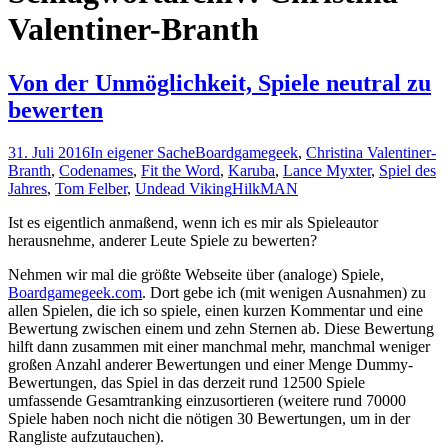
Valentiner-Branth
Von der Unmöglichkeit, Spiele neutral zu
bewerten
31. Juli 2016
In eigener Sache
Boardgamegeek
,
Christina Valentiner-
Branth
,
Codenames
,
Fit the Word
,
Karuba
,
Lance Myxter
,
Spiel des
Jahres
,
Tom Felber
,
Undead Viking
HilkMAN
Ist es eigentlich anmaßend, wenn ich es mir als Spieleautor
herausnehme, anderer Leute Spiele zu bewerten?
Nehmen wir mal die größte Webseite über (analoge) Spiele,
Boardgamegeek.com
. Dort gebe ich (mit wenigen Ausnahmen) zu
allen Spielen, die ich so spiele, einen kurzen Kommentar und eine
Bewertung zwischen einem und zehn Sternen ab. Diese Bewertung
hilft dann zusammen mit einer manchmal mehr, manchmal weniger
großen Anzahl anderer Bewertungen und einer Menge Dummy-
Bewertungen, das Spiel in das derzeit rund 12500 Spiele
umfassende Gesamtranking einzusortieren (weitere rund 70000
Spiele haben noch nicht die nötigen 30 Bewertungen, um in der
Rangliste aufzutauchen).