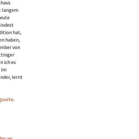
chaus
t langem
Leute
indest
dition hat,
den haben,
tember von
ttinger
n ich es
s im
nder, lernt
ngsorte
.
ffen am