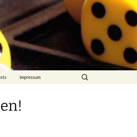
Suchen
exts
Impressum
nach:
 Jahres
Datenschutz
on Comment
en!
m Português