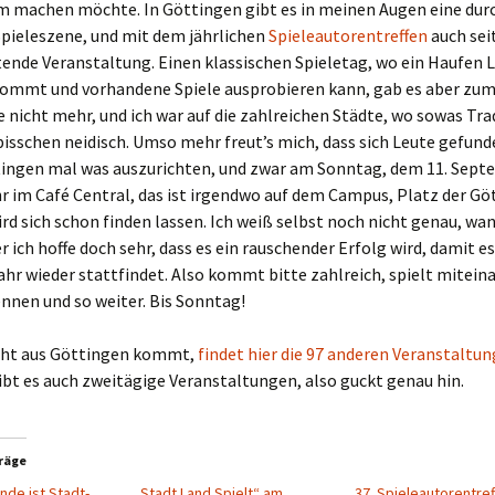
 machen möchte. In Göttingen gibt es in meinen Augen eine dur
Spieleszene, und mit dem jährlichen
Spieleautorentreffen
auch sei
ende Veranstaltung. Einen klassischen Spieletag, wo ein Haufen 
mt und vorhandene Spiele ausprobieren kann, gab es aber zum
 nicht mehr, und ich war auf die zahlreichen Städte, wo sowas Tra
isschen neidisch. Umso mehr freut’s mich, dass sich Leute gefun
ttingen mal was auszurichten, und zwar am Sonntag, dem 11. Sep
hr im Café Central, das ist irgendwo auf dem Campus, Platz der Gö
ird sich schon finden lassen. Ich weiß selbst noch nicht genau, wan
er ich hoffe doch sehr, dass es ein rauschender Erfolg wird, damit e
hr wieder stattfindet. Also kommt bitte zahlreich, spielt miteina
nnen und so weiter. Bis Sonntag!
nicht aus Göttingen kommt,
findet hier die 97 anderen Veranstaltu
ibt es auch zweitägige Veranstaltungen, also guckt genau hin.
räge
de ist Stadt-
„Stadt Land Spielt“ am
37. Spieleautorentre