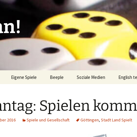
an!
Eigene Spiele
Beeple
Soziale Medien
English t
ionen/Artikel
Blick hinter die Kulissen
Spiel des
Nominati
ntag: Spielen komm
Bingo
liste
Mission Impractical
Verlagsliste Argentinien
amerika
Textos e
Omba/Docker
Verlagsliste Bolivien
ber 2016
Spiele und Gesellschaft
Göttingen
,
Stadt Land Spielt
Pari
Verlagsliste Brasilien