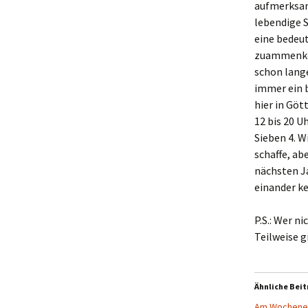
aufmerksam
lebendige 
eine bedeut
zuammenkom
schon lange
immer ein b
hier in Gö
12 bis 20 U
Sieben 4. W
schaffe, ab
nächsten Ja
einander ke
P.S.: Wer 
Teilweise g
Ähnliche Beit
Am Wochenen