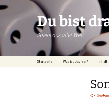
Zum
Inhalt
springen
Du bist dr
Spiele aus aller Welt
Startseite
Was ist das hier?
Inhalt
Über dieses Blog
Rezens
Son
Über mich
Verlags
Latein
4. Septem