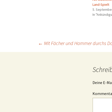
Land-Spielt
5. Septembe
In "Ankündig
Beitragsnavigation
←
Mit Fächer und Hammer durchs Do
Schrei
Deine E-Mai
Komment