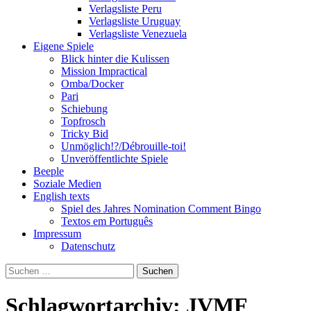
Verlagsliste Peru
Verlagsliste Uruguay
Verlagsliste Venezuela
Eigene Spiele
Blick hinter die Kulissen
Mission Impractical
Omba/Docker
Pari
Schiebung
Topfrosch
Tricky Bid
Unmöglich!?/Débrouille-toi!
Unveröffentlichte Spiele
Beeple
Soziale Medien
English texts
Spiel des Jahres Nomination Comment Bingo
Textos em Português
Impressum
Datenschutz
Suchen
nach:
Schlagwortarchiv: JVMF