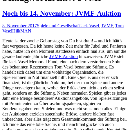
Noch bis 14. November: JVMF-Auktion
8. November 2017
Spiele und Gesellschaft
Jack Vasel
,
JVMF
,
Tom
Vasel
HilkMAN
Heute ist der zweite Geburtstag von Du bist dran! – und ich hätt’s
fast vergessen. Da ich heute keine Zeit mehr für Jubel und Fanfaren
habe, nutze ich den Moment stattdessen einfach mal aus, um auf die
gerade laufende jährliche
JVMF-Auktion
hinzuweisen. JVMF steht
für Jack Vasel Memorial Fund, eine nach dem verstorbenen Sohn
des bekannten Rezensenten Tom Vasel benannte Stiftung. Es
handelt sich dabei um eine wohltätige Organisation, die
Spieler/innen in Not finanziell hilft. Eine Quelle, aus der er sich
finanziert, ist die jährliche Auktion, bei der man Spiele und andere
Dinge versteigern kann, wobei der Erlös eben nicht an einen selbst
geht, sondern an die Stiftung. Neben normalen Spielen gibt es jedes
Jahr eine Menge besonderer Auktionsangebote, von Spielesitzungen
mit Prominenten zu Überraschungspaketen, signierten
Sonderausgaben von Spielen und was nicht sonst noch alles. Einige
der Auktionen erzielen sagenhafte Erlöse, andere bleiben fast
unbeachtet, aber alles trägt zum Gesamteinkommen der Stiftung bei.
Ich finde das eine tolle Sache, und manchmal gucke ich auch
einfach nur, was da so angeboten wird (hab selbst wenig Budget für