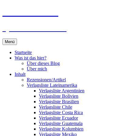
Zum
Du bist dran!
Inhalt
springen
Spiele aus aller Welt
Menü
Startseite
Was ist das hier?
Über dieses Blog
Über mich
Inhalt
Rezensionen/Artikel
Verlagsliste Lateinamerika
Verlagsliste Argentinien
Verlagsliste Bolivien
Verlagsliste Brasilien
Verlagsliste Chile
Verlagsliste Costa Rica
Verlagsliste Ecuador
Verlagsliste Guatemala
Verlagsliste Kolumbien
Verlagsliste Mexiko