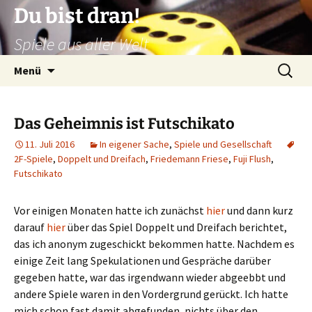
Zum
Du bist dran!
Inhalt
Spiele aus aller Welt
springen
Suchen
Menü
nach:
Das Geheimnis ist Futschikato
11. Juli 2016
In eigener Sache
,
Spiele und Gesellschaft
2F-Spiele
,
Doppelt und Dreifach
,
Friedemann Friese
,
Fuji Flush
,
Futschikato
Vor einigen Monaten hatte ich zunächst
hier
und dann kurz
darauf
hier
über das Spiel Doppelt und Dreifach berichtet,
das ich anonym zugeschickt bekommen hatte. Nachdem es
einige Zeit lang Spekulationen und Gespräche darüber
gegeben hatte, war das irgendwann wieder abgeebbt und
andere Spiele waren in den Vordergrund gerückt. Ich hatte
mich schon fast damit abgefunden, nichts über den