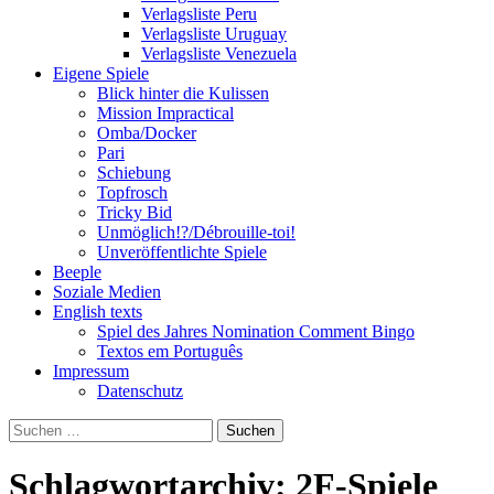
Verlagsliste Peru
Verlagsliste Uruguay
Verlagsliste Venezuela
Eigene Spiele
Blick hinter die Kulissen
Mission Impractical
Omba/Docker
Pari
Schiebung
Topfrosch
Tricky Bid
Unmöglich!?/Débrouille-toi!
Unveröffentlichte Spiele
Beeple
Soziale Medien
English texts
Spiel des Jahres Nomination Comment Bingo
Textos em Português
Impressum
Datenschutz
Suchen
nach:
Schlagwortarchiv: 2F-Spiele