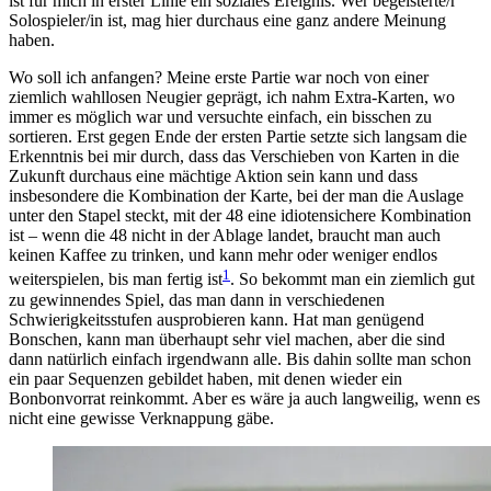
ist für mich in erster Linie ein soziales Ereignis. Wer begeisterte/r
Solospieler/in ist, mag hier durchaus eine ganz andere Meinung
haben.
Wo soll ich anfangen? Meine erste Partie war noch von einer
ziemlich wahllosen Neugier geprägt, ich nahm Extra-Karten, wo
immer es möglich war und versuchte einfach, ein bisschen zu
sortieren. Erst gegen Ende der ersten Partie setzte sich langsam die
Erkenntnis bei mir durch, dass das Verschieben von Karten in die
Zukunft durchaus eine mächtige Aktion sein kann und dass
insbesondere die Kombination der Karte, bei der man die Auslage
unter den Stapel steckt, mit der 48 eine idiotensichere Kombination
ist – wenn die 48 nicht in der Ablage landet, braucht man auch
keinen Kaffee zu trinken, und kann mehr oder weniger endlos
1
weiterspielen, bis man fertig ist
. So bekommt man ein ziemlich gut
zu gewinnendes Spiel, das man dann in verschiedenen
Schwierigkeitsstufen ausprobieren kann. Hat man genügend
Bonschen, kann man überhaupt sehr viel machen, aber die sind
dann natürlich einfach irgendwann alle. Bis dahin sollte man schon
ein paar Sequenzen gebildet haben, mit denen wieder ein
Bonbonvorrat reinkommt. Aber es wäre ja auch langweilig, wenn es
nicht eine gewisse Verknappung gäbe.