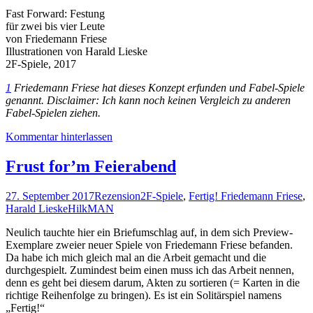
Fast Forward: Festung
für zwei bis vier Leute
von Friedemann Friese
Illustrationen von Harald Lieske
2F-Spiele, 2017
1
Friedemann Friese hat dieses Konzept erfunden und Fabel-Spiele
genannt. Disclaimer: Ich kann noch keinen Vergleich zu anderen
Fabel-Spielen ziehen.
Kommentar hinterlassen
Frust for’m Feierabend
27. September 2017
Rezension
2F-Spiele
,
Fertig! Friedemann Friese
,
Harald Lieske
HilkMAN
Neulich tauchte hier ein Briefumschlag auf, in dem sich Preview-
Exemplare zweier neuer Spiele von Friedemann Friese befanden.
Da habe ich mich gleich mal an die Arbeit gemacht und die
durchgespielt. Zumindest beim einen muss ich das Arbeit nennen,
denn es geht bei diesem darum, Akten zu sortieren (= Karten in die
richtige Reihenfolge zu bringen). Es ist ein Solitärspiel namens
„Fertig!“