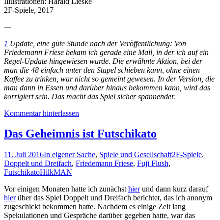
Illustrationen: Harald Lieske
2F-Spiele, 2017
—
1
Update, eine gute Stunde nach der Veröffentlichung: Von
Friedemann Friese bekam ich gerade eine Mail, in der ich auf ein
Regel-Update hingewiesen wurde. Die erwähnte Aktion, bei der
man die 48 einfach unter den Stapel schieben kann, ohne einen
Kaffee zu trinken, war nicht so gemeint gewesen. In der Version, die
man dann in Essen und darüber hinaus bekommen kann, wird das
korrigiert sein. Das macht das Spiel sicher spannender.
Kommentar hinterlassen
Das Geheimnis ist Futschikato
11. Juli 2016
In eigener Sache
,
Spiele und Gesellschaft
2F-Spiele
,
Doppelt und Dreifach
,
Friedemann Friese
,
Fuji Flush
,
Futschikato
HilkMAN
Vor einigen Monaten hatte ich zunächst
hier
und dann kurz darauf
hier
über das Spiel Doppelt und Dreifach berichtet, das ich anonym
zugeschickt bekommen hatte. Nachdem es einige Zeit lang
Spekulationen und Gespräche darüber gegeben hatte, war das