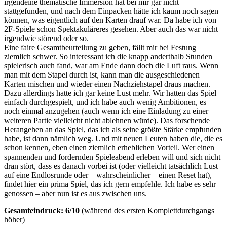
irgendeine thematische Immersion hat bei mir gar nicht
stattgefunden, und nach dem Einpacken hätte ich kaum noch sagen
können, was eigentlich auf den Karten drauf war. Da habe ich von
2F-Spiele schon Spektakuläreres gesehen. Aber auch das war nicht
irgendwie störend oder so.
Eine faire Gesamtbeurteilung zu geben, fällt mir bei Festung
ziemlich schwer. So interessant ich die knapp anderthalb Stunden
spielerisch auch fand, war am Ende dann doch die Luft raus. Wenn
man mit dem Stapel durch ist, kann man die ausgeschiedenen
Karten mischen und wieder einen Nachziehstapel draus machen.
Dazu allerdings hatte ich gar keine Lust mehr. Wir hatten das Spiel
einfach durchgespielt, und ich habe auch wenig Ambitionen, es
noch einmal anzugehen (auch wenn ich eine Einladung zu einer
weiteren Partie vielleicht nicht ablehnen würde). Das forschende
Herangehen an das Spiel, das ich als seine größte Stärke empfunden
habe, ist dann nämlich weg. Und mit neuen Leuten haben die, die es
schon kennen, eben einen ziemlich erheblichen Vorteil. Wer einen
spannenden und fordernden Spieleabend erleben will und sich nicht
dran stört, dass es danach vorbei ist (oder vielleicht tatsächlich Lust
auf eine Endlosrunde oder – wahrscheinlicher – einen Reset hat),
findet hier ein prima Spiel, das ich gern empfehle. Ich habe es sehr
genossen – aber nun ist es aus zwischen uns.
Gesamteindruck: 6/10
(während des ersten Komplettdurchgangs
höher)