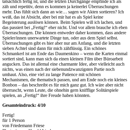
tatsächlich fertig ist, und die letzten Durchgänge empfinde ich als
zäh und repetitiv, denn es kommen ja keinerlei Überraschungen
mehr. Das fühlt sich dann an wie… sagen wir Akten sortieren? Ich
weiß, das ist Absicht, aber bei mir hat es als Spiel keine
Begeisterung auslösen können. Beim Spielen will ich lachen, und
das passiert bei „Fertig!“ eher nicht. Und vor allem brauche ich eben
Überraschungen. Die können entweder daher kommen, dass andere
Spieler/innen unerwartete Dinge tun, oder aus dem Spiel selbst.
Überraschungen gibt es hier aber nur am Anfang, und die letzten
sieben Achtel sind dann für mich zähflüssig. Ein schönes
Schmankerl ist am Ende das Daumenkino – wenn die Karten einmal
sortiert sind, kann man sich da einen kleinen Film über Büroarbeit
angucken. Das ist allemal eine charmante Idee, aber vielleicht auch
nichts, was einen nach der siebenundzwanzigsten Partie noch
umhaut. Also, eine viel zu lange Patience mit schönen
Mechanismen, die thematisch passen, und am Ende noch ein kleines
Bonbon – das beschreibt es für mich ganz gut. Ich wäre aber nicht
überrascht, wenn Leute, die ohnehin gern knifflige Solitärspiele
spielen, an „Fertig!“ ihre Freude haben könnten.
Gesamteindruck: 4/10
Fertig!
für 1 Person
von Friedemann Friese