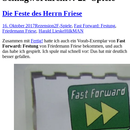
Die Feste des Herrn Friese
16. Oktober 2017
Rezension
2F-Spiele
,
Fast Forward: Festung
,
Friedemann Friese
,
Harald Lieske
HilkMAN
Zusammen mit
Fertig!
hatte ich auch ein Vorab-Exemplar von
Fast
Forward: Festung
von Friedemann Friese bekommen, und auch
das habe ich gespielt. Ich spule mal schnell vor: Das hat mir deutlich
besser gefallen.