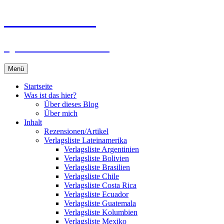
Zum
Du bist dran!
Inhalt
springen
Spiele aus aller Welt
Menü
Startseite
Was ist das hier?
Über dieses Blog
Über mich
Inhalt
Rezensionen/Artikel
Verlagsliste Lateinamerika
Verlagsliste Argentinien
Verlagsliste Bolivien
Verlagsliste Brasilien
Verlagsliste Chile
Verlagsliste Costa Rica
Verlagsliste Ecuador
Verlagsliste Guatemala
Verlagsliste Kolumbien
Verlagsliste Mexiko