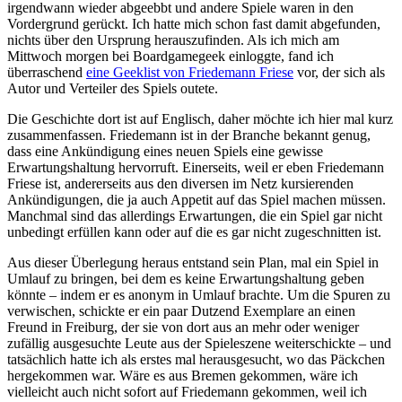
irgendwann wieder abgeebbt und andere Spiele waren in den
Vordergrund gerückt. Ich hatte mich schon fast damit abgefunden,
nichts über den Ursprung herauszufinden. Als ich mich am
Mittwoch morgen bei Boardgamegeek einloggte, fand ich
überraschend
eine Geeklist von Friedemann Friese
vor, der sich als
Autor und Verteiler des Spiels outete.
Die Geschichte dort ist auf Englisch, daher möchte ich hier mal kurz
zusammenfassen. Friedemann ist in der Branche bekannt genug,
dass eine Ankündigung eines neuen Spiels eine gewisse
Erwartungshaltung hervorruft. Einerseits, weil er eben Friedemann
Friese ist, andererseits aus den diversen im Netz kursierenden
Ankündigungen, die ja auch Appetit auf das Spiel machen müssen.
Manchmal sind das allerdings Erwartungen, die ein Spiel gar nicht
unbedingt erfüllen kann oder auf die es gar nicht zugeschnitten ist.
Aus dieser Überlegung heraus entstand sein Plan, mal ein Spiel in
Umlauf zu bringen, bei dem es keine Erwartungshaltung geben
könnte – indem er es anonym in Umlauf brachte. Um die Spuren zu
verwischen, schickte er ein paar Dutzend Exemplare an einen
Freund in Freiburg, der sie von dort aus an mehr oder weniger
zufällig ausgesuchte Leute aus der Spieleszene weiterschickte – und
tatsächlich hatte ich als erstes mal herausgesucht, wo das Päckchen
hergekommen war. Wäre es aus Bremen gekommen, wäre ich
vielleicht auch nicht sofort auf Friedemann gekommen, weil ich