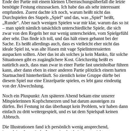
Ende der Partie mit einem kleinen Überraschungsüberfall die letzte
benötigte Festung einzusacken. Ich habe das als sehr interessant
empfunden. Zuerst dachte ich noch, warum heißt nicht das
Durchspielen des Stapels „Spiel“ und das, was „Spiel“ heißt,
„Runde“. Aber nach wenigen Spielen war mir klar, warum das so ist
– man spielt nämlich tatsächlich unterschiedliche Spiele, die sich
zwar von den Regeln her nur wenig unterscheiden, vom Spielgefühl
aber sehr. Das finde ich toll, und das hält einen gebannt bei der
Sache. Es heißt allerdings auch, dass es vielleicht eher nicht das
ideale Spiel ist, was alte Hasen mit vage Spielinteressierten
auspacken sollten. Aber das ist als solches ja kein Manko, für solche
Situationen gibt es zugänglichere Kost. Gleichzeitig heißt es
natürlich auch, dass man zwar in einer Partie fast uneinholbar führen
kann, aber dann eben in einer anderen Partie plötzlich einem harten
Startnachteil hinterherläuft. So ziemlich keine Gruppe dürfte bei
diesem Spiel nur eine Einzelpartie spielen, es lebt ganz eindeutig
von der Abwechslung.
Noch ein Pluspunkt: Am späteren Abend bekam eine unserer
Mitspielerinnen Kopfschmerzen und bat darum aussteigen zu
dürfen. Bei Festung ist das überhaupt kein Problem, wir haben dann
einfach zu dritt weitergespielt, und es tat dem Spielspaß keinen
Abbruch.
Die Illustrationen fand ich persönlich wenig ansprechend,