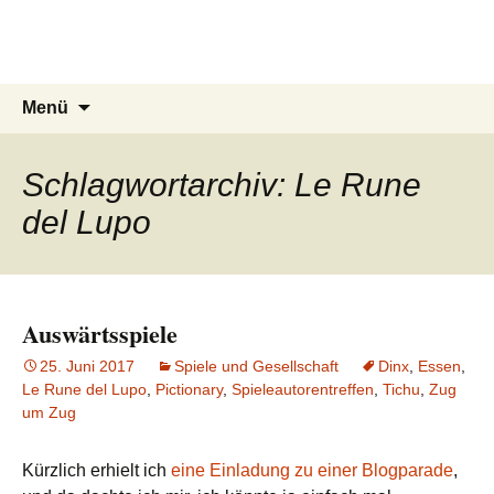
Du bist dran!
Zum
Inhalt
Spiele aus aller Welt
springen
Suchen
Menü
nach:
Schlagwortarchiv: Le Rune
del Lupo
Auswärtsspiele
25. Juni 2017
Spiele und Gesellschaft
Dinx
,
Essen
,
Le Rune del Lupo
,
Pictionary
,
Spieleautorentreffen
,
Tichu
,
Zug
um Zug
Kürzlich erhielt ich
eine Einladung zu einer Blogparade
,