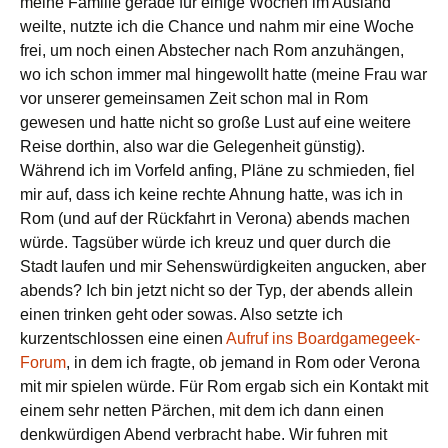
meine Familie gerade für einige Wochen im Ausland
weilte, nutzte ich die Chance und nahm mir eine Woche
frei, um noch einen Abstecher nach Rom anzuhängen,
wo ich schon immer mal hingewollt hatte (meine Frau war
vor unserer gemeinsamen Zeit schon mal in Rom
gewesen und hatte nicht so große Lust auf eine weitere
Reise dorthin, also war die Gelegenheit günstig).
Während ich im Vorfeld anfing, Pläne zu schmieden, fiel
mir auf, dass ich keine rechte Ahnung hatte, was ich in
Rom (und auf der Rückfahrt in Verona) abends machen
würde. Tagsüber würde ich kreuz und quer durch die
Stadt laufen und mir Sehenswürdigkeiten angucken, aber
abends? Ich bin jetzt nicht so der Typ, der abends allein
einen trinken geht oder sowas. Also setzte ich
kurzentschlossen eine einen
Aufruf ins Boardgamegeek-
Forum
, in dem ich fragte, ob jemand in Rom oder Verona
mit mir spielen würde. Für Rom ergab sich ein Kontakt mit
einem sehr netten Pärchen, mit dem ich dann einen
denkwürdigen Abend verbracht habe. Wir fuhren mit