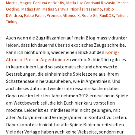
Mortis
,
Magus: Fortuna et Nostis
,
María Luz Cantisani Rovasio
,
Martin
Oddino
,
Matias Pan
,
Matias Saravia
,
Nicolás Passarino
,
Pablo
D'Andrea
,
Pablo Patini
,
Premios Alfonso X
,
Rocío Gil
,
RunDOS
,
Tekun
,
Tinkuy
Auch wenn die Zugriffszahlen auf mein Blog massiv drunter
leiden, dass ich dauernd über so exotisches Zeugs schreibe,
kann ich nicht umhin, wieder einen Blick auf den
König-
Alfonso-Preis in Argentinien
zu werfen. Schließlich gibt es
in kaum einem Land so systematische und ehrenwerte
Bestrebungen, die einheimische Spieleszene aus ihrem
Schattendasein herauszuheben, wie in Argentinien. Und
auch dieses Jahr sind wieder interessante Sachen dabei.
Genau wie im letzten Jahr nehmen 2018 erneut neun Spiele
am Wettbewerb teil, die ich Euch hier kurz vorstellen
möchte. Leider ist es mir dieses Mal nicht gelungen, mit
allen Autor/innen und Verleger/innen in Kontakt zu treten.
Daher konnte ich nicht für alle Spiele Bilder bereitstellen.
Viele der Verlage haben auch keine Webseite, sondern nur