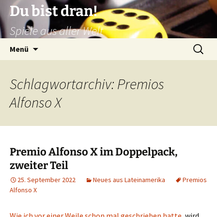
Zum
Du bist dran!
Inhalt
Spiele aus aller Welt
springen
Suchen
Menü
nach:
Schlagwortarchiv: Premios
Alfonso X
Premio Alfonso X im Doppelpack,
zweiter Teil
25. September 2022
Neues aus Lateinamerika
Premios
Alfonso X
Wie ich vor einer Weile schon mal geschrieben hatte
, wird