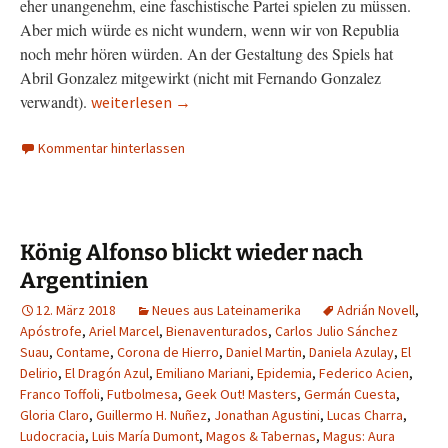
eher unangenehm, eine faschistische Partei spielen zu müssen.
Aber mich würde es nicht wundern, wenn wir von Republia
noch mehr hören würden. An der Gestaltung des Spiels hat
Abril Gonzalez mitgewirkt (nicht mit Fernando Gonzalez
verwandt).
5. Premio Alfonso X: Die Kandidatenliste (Teil 2)
weiterlesen
→
Kommentar hinterlassen
König Alfonso blickt wieder nach
Argentinien
12. März 2018
Neues aus Lateinamerika
Adrián Novell
,
Apóstrofe
,
Ariel Marcel
,
Bienaventurados
,
Carlos Julio Sánchez
Suau
,
Contame
,
Corona de Hierro
,
Daniel Martin
,
Daniela Azulay
,
El
Delirio
,
El Dragón Azul
,
Emiliano Mariani
,
Epidemia
,
Federico Acien
,
Franco Toffoli
,
Futbolmesa
,
Geek Out! Masters
,
Germán Cuesta
,
Gloria Claro
,
Guillermo H. Nuñez
,
Jonathan Agustini
,
Lucas Charra
,
Ludocracia
,
Luis María Dumont
,
Magos & Tabernas
,
Magus: Aura