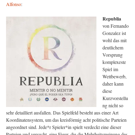
Alfonso
:
Republia
von Fernando
Gonzalez ist
wohl das mit
deutlichem
Vorsprung
komplexeste
Spiel im
Wettbewerb,
daher kann
diese
Kurzvorstellu
ng nicht so
sehr detailliert ausfallen. Das Spielfeld besteht aus einer Art
Koordinatensystem, um das kreisförmig acht politische Parteien
angeordnet sind. Jede*r Spieler*in spielt verdeckt eine dieser
Parteien und versucht, eine Figur, die die Mehrheitsmeinung des