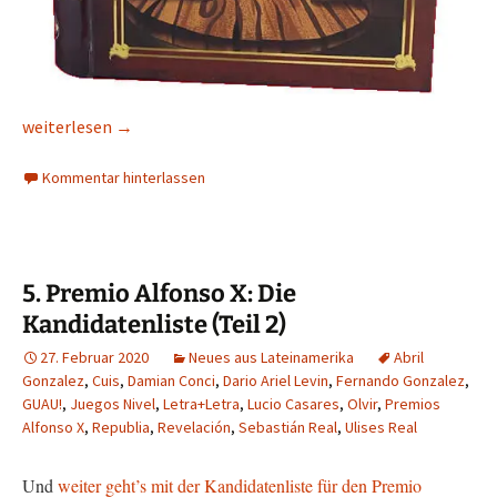
Premio Alfonso X im Doppelpack, zweiter Teil
weiterlesen
→
Kommentar hinterlassen
5. Premio Alfonso X: Die
Kandidatenliste (Teil 2)
27. Februar 2020
Neues aus Lateinamerika
Abril
Gonzalez
,
Cuis
,
Damian Conci
,
Dario Ariel Levin
,
Fernando Gonzalez
,
GUAU!
,
Juegos Nivel
,
Letra+Letra
,
Lucio Casares
,
Olvir
,
Premios
Alfonso X
,
Republia
,
Revelación
,
Sebastián Real
,
Ulises Real
Und
weiter geht’s mit der Kandidatenliste für den Premio