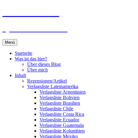
Zum
Du bist dran!
Inhalt
springen
Spiele aus aller Welt
Menü
Startseite
Was ist das hier?
Über dieses Blog
Über mich
Inhalt
Rezensionen/Artikel
Verlagsliste Lateinamerika
Verlagsliste Argentinien
Verlagsliste Bolivien
Verlagsliste Brasilien
Verlagsliste Chile
Verlagsliste Costa Rica
Verlagsliste Ecuador
Verlagsliste Guatemala
Verlagsliste Kolumbien
Verlagsliste Mexiko