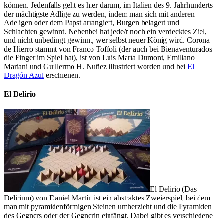
können. Jedenfalls geht es hier darum, im Italien des 9. Jahrhunderts
der mächtigste Adlige zu werden, indem man sich mit anderen
Adeligen oder dem Papst arrangiert, Burgen belagert und
Schlachten gewinnt. Nebenbei hat jede/r noch ein verdecktes Ziel,
und nicht unbedingt gewinnt, wer selbst neuer König wird. Corona
de Hierro stammt von Franco Toffoli (der auch bei Bienaventurados
die Finger im Spiel hat), ist von Luis María Dumont, Emiliano
Mariani und Guillermo H. Nuñez illustriert worden und bei
El
Dragón Azul
erschienen.
El Delirio
El Delirio (Das
Delirium) von Daniel Martín ist ein abstraktes Zweierspiel, bei dem
man mit pyramidenförmigen Steinen umherzieht und die Pyramiden
des Gegners oder der Gegnerin einfängt. Dabei gibt es verschiedene