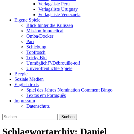
Verlagsliste Peru
Verlagsliste Uruguay
Verlagsliste Venezuela
Eigene Spiele
Blick hinter die Kulissen
Mission Impractical
Omba/Docker
Pari
Schiebung
Topfrosch
Tricky Bid
Unmöglich!?/Débrouille-toi!
Unveröffentlichte Spiele
Beeple
Soziale Medien
English texts
Spiel des Jahres Nomination Comment Bingo
Textos em Português
Impressum
Datenschutz
Suchen
nach:
Schlagwortarchiv: Daniel