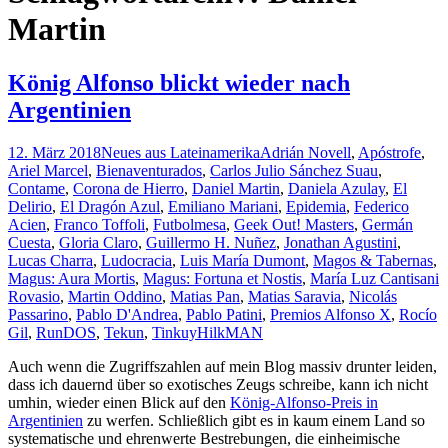
Martin
König Alfonso blickt wieder nach
Argentinien
12. März 2018
Neues aus Lateinamerika
Adrián Novell
,
Apóstrofe
,
Ariel Marcel
,
Bienaventurados
,
Carlos Julio Sánchez Suau
,
Contame
,
Corona de Hierro
,
Daniel Martin
,
Daniela Azulay
,
El
Delirio
,
El Dragón Azul
,
Emiliano Mariani
,
Epidemia
,
Federico
Acien
,
Franco Toffoli
,
Futbolmesa
,
Geek Out! Masters
,
Germán
Cuesta
,
Gloria Claro
,
Guillermo H. Nuñez
,
Jonathan Agustini
,
Lucas Charra
,
Ludocracia
,
Luis María Dumont
,
Magos & Tabernas
,
Magus: Aura Mortis
,
Magus: Fortuna et Nostis
,
María Luz Cantisani
Rovasio
,
Martin Oddino
,
Matias Pan
,
Matias Saravia
,
Nicolás
Passarino
,
Pablo D'Andrea
,
Pablo Patini
,
Premios Alfonso X
,
Rocío
Gil
,
RunDOS
,
Tekun
,
Tinkuy
HilkMAN
Auch wenn die Zugriffszahlen auf mein Blog massiv drunter leiden,
dass ich dauernd über so exotisches Zeugs schreibe, kann ich nicht
umhin, wieder einen Blick auf den
König-Alfonso-Preis in
Argentinien
zu werfen. Schließlich gibt es in kaum einem Land so
systematische und ehrenwerte Bestrebungen, die einheimische