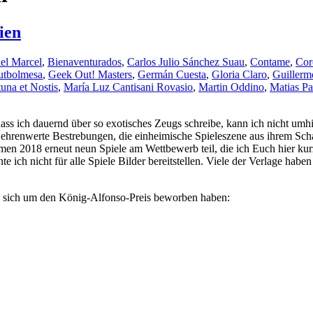
ien
el Marcel
,
Bienaventurados
,
Carlos Julio Sánchez Suau
,
Contame
,
Cor
utbolmesa
,
Geek Out! Masters
,
Germán Cuesta
,
Gloria Claro
,
Guillerm
una et Nostis
,
María Luz Cantisani Rovasio
,
Martin Oddino
,
Matias P
ass ich dauernd über so exotisches Zeugs schreibe, kann ich nicht umh
 ehrenwerte Bestrebungen, die einheimische Spieleszene aus ihrem Sch
men 2018 erneut neun Spiele am Wettbewerb teil, die ich Euch hier kurz 
e ich nicht für alle Spiele Bilder bereitstellen. Viele der Verlage hab
ie sich um den König-Alfonso-Preis beworben haben: