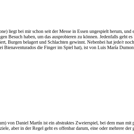
ne) liegt bei mir schon seit der Messe in Essen ungespielt herum, und 
igen Besuch haben, um das ausprobieren zu können. Jedenfalls geht es h
rt, Burgen belagert und Schlachten gewinnt. Nebenbei hat jede/r noch 
i Bienaventurados die Finger im Spiel hat), ist von Luis María Dumon
ium) von Daniel Martín ist ein abstraktes Zweierspiel, bei dem man mi
ziele, aber in der Regel geht es offenbar darum, eine oder mehrere de