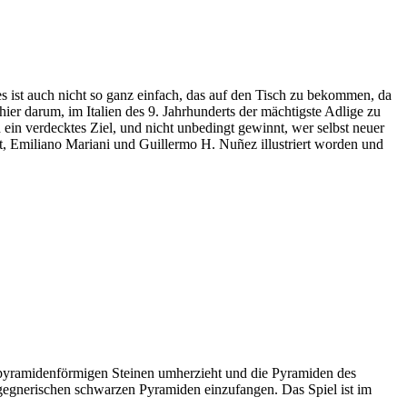
es ist auch nicht so ganz einfach, das auf den Tisch zu bekommen, da
ier darum, im Italien des 9. Jahrhunderts der mächtigste Adlige zu
ein verdecktes Ziel, und nicht unbedingt gewinnt, wer selbst neuer
t, Emiliano Mariani und Guillermo H. Nuñez illustriert worden und
t pyramidenförmigen Steinen umherzieht und die Pyramiden des
r gegnerischen schwarzen Pyramiden einzufangen. Das Spiel ist im