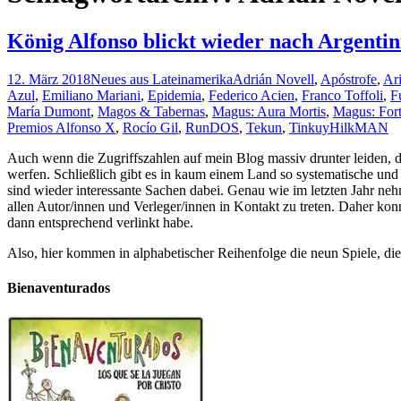
König Alfonso blickt wieder nach Argentin
12. März 2018
Neues aus Lateinamerika
Adrián Novell
,
Apóstrofe
,
Ari
Azul
,
Emiliano Mariani
,
Epidemia
,
Federico Acien
,
Franco Toffoli
,
F
María Dumont
,
Magos & Tabernas
,
Magus: Aura Mortis
,
Magus: Fort
Premios Alfonso X
,
Rocío Gil
,
RunDOS
,
Tekun
,
Tinkuy
HilkMAN
Auch wenn die Zugriffszahlen auf mein Blog massiv drunter leiden, d
werfen. Schließlich gibt es in kaum einem Land so systematische und
sind wieder interessante Sachen dabei. Genau wie im letzten Jahr neh
allen Autor/innen und Verleger/innen in Kontakt zu treten. Daher konnt
dann entsprechend verlinkt habe.
Also, hier kommen in alphabetischer Reihenfolge die neun Spiele, d
Bienaventurados