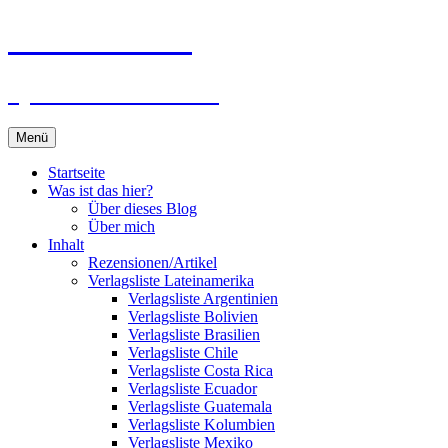
Zum
Du bist dran!
Inhalt
springen
Spiele aus aller Welt
Menü
Startseite
Was ist das hier?
Über dieses Blog
Über mich
Inhalt
Rezensionen/Artikel
Verlagsliste Lateinamerika
Verlagsliste Argentinien
Verlagsliste Bolivien
Verlagsliste Brasilien
Verlagsliste Chile
Verlagsliste Costa Rica
Verlagsliste Ecuador
Verlagsliste Guatemala
Verlagsliste Kolumbien
Verlagsliste Mexiko