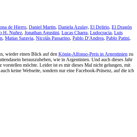
ona de Hierro
,
Daniel Martin
,
Daniela Azulay
,
El Delirio
,
El Dragón
o H. Nuñez
,
Jonathan Agustini
,
Lucas Charra
,
Ludocracia
,
Luis
an
,
Matias Saravia
,
Nicolás Passarino
,
Pablo D'Andrea
,
Pablo Patini
,
in, wieder einen Blick auf den
König-Alfonso-Preis in Argentinien
zu
attendasein herauszuheben, wie in Argentinien. Und auch dieses Jahr
vorstellen möchte. Leider ist es mir dieses Mal nicht gelungen, mit
en auch keine Webseite, sondern nur eine Facebook-Präsenz, auf die ich