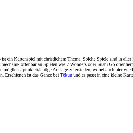
st ein Kartenspiel mit christlichem Thema. Solche Spiele sind in alle
ielmechanik offenbar an Spielen wie 7 Wonders oder Sushi Go orientier
e möglichst punkteträchtige Auslage zu erstellen, wobei auch hier wi
en. Erschienen ist das Ganze bei
Tëkun
und es passt in eine kleine Kart