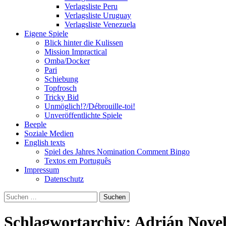
Verlagsliste Peru
Verlagsliste Uruguay
Verlagsliste Venezuela
Eigene Spiele
Blick hinter die Kulissen
Mission Impractical
Omba/Docker
Pari
Schiebung
Topfrosch
Tricky Bid
Unmöglich!?/Débrouille-toi!
Unveröffentlichte Spiele
Beeple
Soziale Medien
English texts
Spiel des Jahres Nomination Comment Bingo
Textos em Português
Impressum
Datenschutz
Suchen
nach:
Schlagwortarchiv: Adrián Novel