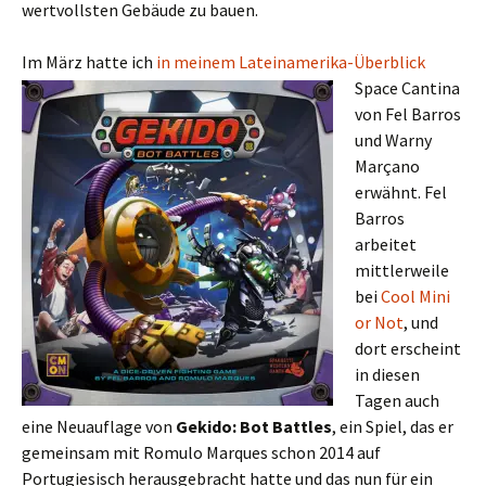
wertvollsten Gebäude zu bauen.
Im März hatte ich
in
meinem Lateinamerika-Überblick
Space Cantina
von Fel Barros
und Warny
Marçano
erwähnt. Fel
Barros
arbeitet
mittlerweile
bei
Cool Mini
or Not
, und
dort erscheint
in diesen
Tagen auch
eine Neuauflage von
Gekido: Bot Battles
, ein Spiel, das er
gemeinsam mit Romulo Marques schon 2014 auf
Portugiesisch herausgebracht hatte und das nun für ein