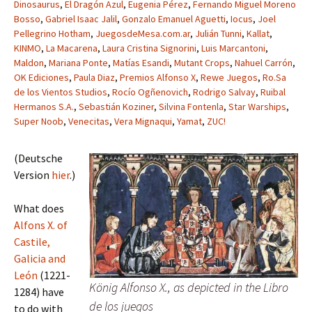
Dinosaurus
,
El Dragón Azul
,
Eugenia Pérez
,
Fernando Miguel Moreno
Bosso
,
Gabriel Isaac Jalil
,
Gonzalo Emanuel Aguetti
,
Iocus
,
Joel
Pellegrino Hotham
,
JuegosdeMesa.com.ar
,
Julián Tunni
,
Kallat
,
KINMO
,
La Macarena
,
Laura Cristina Signorini
,
Luis Marcantoni
,
Maldon
,
Mariana Ponte
,
Matías Esandi
,
Mutant Crops
,
Nahuel Carrón
,
OK Ediciones
,
Paula Diaz
,
Premios Alfonso X
,
Rewe Juegos
,
Ro.Sa
de los Vientos Studios
,
Rocío Ogñenovich
,
Rodrigo Salvay
,
Ruibal
Hermanos S.A.
,
Sebastián Koziner
,
Silvina Fontenla
,
Star Warships
,
Super Noob
,
Venecitas
,
Vera Mignaqui
,
Yamat
,
ZUC!
(Deutsche
Version
hier
.)
What does
Alfons X. of
Castile,
Galicia and
León
(1221-
König Alfonso X., as depicted in the Libro
1284) have
de los juegos
to do with