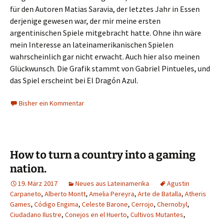
für den Autoren Matias Saravia, der letztes Jahr in Essen
derjenige gewesen war, der mir meine ersten
argentinischen Spiele mitgebracht hatte. Ohne ihn wäre
mein Interesse an lateinamerikanischen Spielen
wahrscheinlich gar nicht erwacht. Auch hier also meinen
Glückwunsch. Die Grafik stammt von Gabriel Pintueles, und
das Spiel erscheint bei El Dragón Azul.
Bisher ein Kommentar
How to turn a country into a gaming
nation.
19. März 2017
Neues aus Lateinamerika
Agustin
Carpaneto
,
Alberto Montt
,
Amelia Pereyra
,
Arte de Batalla
,
Atheris
Games
,
Código Engima
,
Celeste Barone
,
Cerrojo
,
Chernobyl
,
Ciudadano Ilustre
,
Conejos en el Huerto
,
Cultivos Mutantes
,