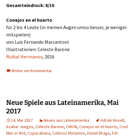
Gesamteindruck: 8/10
Conejos en el huerto
für 2 bis 4 Leute (in meinen Augen umso besser, je weniger
mitspielen)
von Luis Fernando Marcantoni
Illustrationen: Celeste Barone
Ruibal Hermanos
, 2016
Bisher ein Kommentar
Neue Spiele aus Lateinamerika, Mai
2017
14. Mai 2017
Neues aus Lateinamerika
Adrián Novell
,
Azahar Juegos
,
Celeste Barone
,
CMON
,
Conejos en el Huerto
,
Cool
Mini or Not
,
Copacabana
,
Cultivos Mutantes
,
Daniel Braga
,
Fel