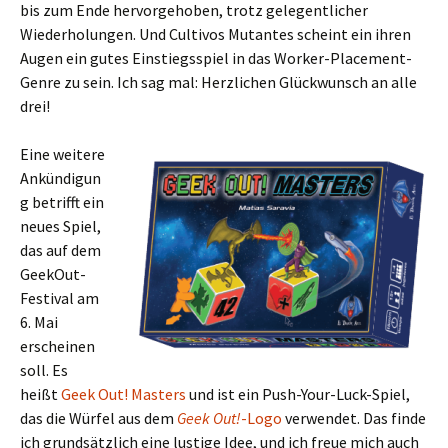
bis zum Ende hervorgehoben, trotz gelegentlicher
Wiederholungen. Und Cultivos Mutantes scheint ein ihren
Augen ein gutes Einstiegsspiel in das Worker-Placement-
Genre zu sein. Ich sag mal: Herzlichen Glückwunsch an alle
drei!
Eine weitere
Ankündigun
g betrifft ein
neues Spiel,
das auf dem
GeekOut-
Festival am
6. Mai
erscheinen
soll. Es
heißt
Geek Out! Masters
und ist ein Push-Your-Luck-Spiel,
das die Würfel aus dem
Geek Out!
-Logo
verwendet. Das finde
ich grundsätzlich eine lustige Idee, und ich freue mich auch