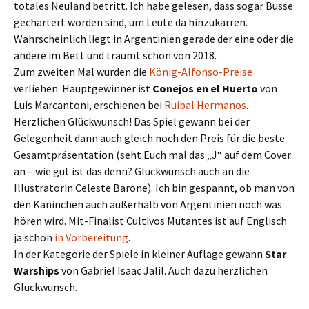
totales Neuland betritt. Ich habe gelesen, dass sogar Busse
gechartert worden sind, um Leute da hinzukarren.
Wahrscheinlich liegt in Argentinien gerade der eine oder die
andere im Bett und träumt schon von 2018.
Zum zweiten Mal wurden die
König-Alfonso-Preise
verliehen. Hauptgewinner ist
Conejos en el Huerto
von
Luis Marcantoni, erschienen bei
Ruibal Hermanos
.
Herzlichen Glückwunsch! Das Spiel gewann bei der
Gelegenheit dann auch gleich noch den Preis für die beste
Gesamtpräsentation (seht Euch mal das „J“ auf dem Cover
an – wie gut ist das denn? Glückwunsch auch an die
Illustratorin Celeste Barone). Ich bin gespannt, ob man von
den Kaninchen auch außerhalb von Argentinien noch was
hören wird. Mit-Finalist Cultivos Mutantes ist auf Englisch
ja schon
in Vorbereitung
.
In der Kategorie der Spiele in kleiner Auflage gewann
Star
Warships
von Gabriel Isaac Jalil. Auch dazu herzlichen
Glückwunsch.