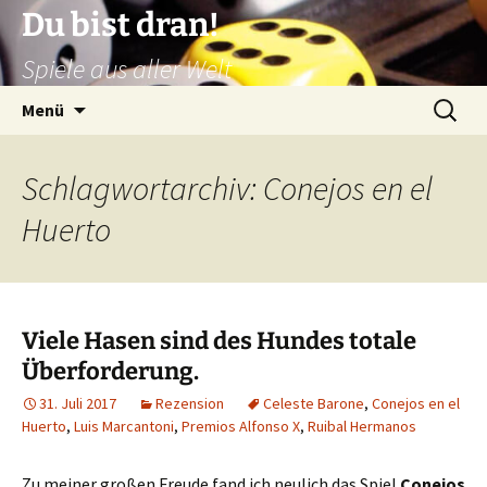
Zum
Du bist dran!
Inhalt
Spiele aus aller Welt
springen
Suchen
Menü
nach:
Schlagwortarchiv: Conejos en el
Huerto
Viele Hasen sind des Hundes totale
Überforderung.
31. Juli 2017
Rezension
Celeste Barone
,
Conejos en el
Huerto
,
Luis Marcantoni
,
Premios Alfonso X
,
Ruibal Hermanos
Zu meiner großen Freude fand ich neulich das Spiel
Conejos