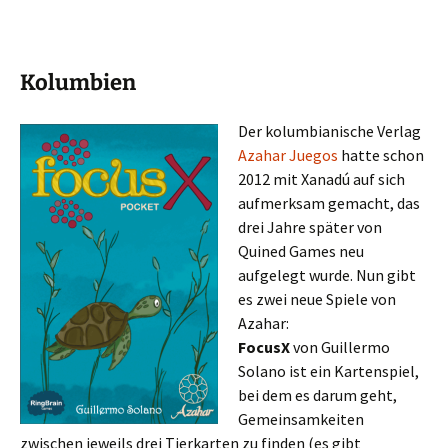
Kolumbien
Der kolum
bianische Verlag
Azahar Juegos
hatte schon
2012 mit Xanadú auf sich
aufmerksam gemacht, das
drei Jahre später von
Quined Games neu
aufgelegt wurde. Nun gibt
es zwei neue Spiele von
Azahar:
FocusX
von Guillermo
Solano ist ein Kartenspiel,
bei dem es darum geht,
Gemeinsamkeiten
zwischen jeweils drei Tierkarten zu finden (es gibt