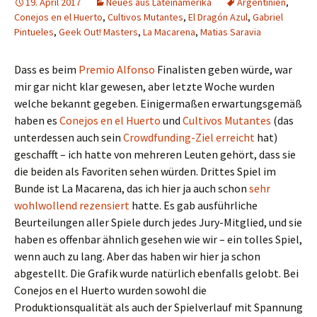
19. April 2017
Neues aus Lateinamerika
Argentinien
,
Conejos en el Huerto
,
Cultivos Mutantes
,
El Dragón Azul
,
Gabriel
Pintueles
,
Geek Out! Masters
,
La Macarena
,
Matias Saravia
Dass es beim
Premio Alfonso
Finalisten geben würde, war
mir gar nicht klar gewesen, aber letzte Woche wurden
welche bekannt gegeben. Einigermaßen erwartungsgemäß
haben es
Conejos en el Huerto
und
Cultivos Mutantes
(das
unterdessen auch sein
Crowdfunding-Ziel erreicht
hat)
geschafft – ich hatte von mehreren Leuten gehört, dass sie
die beiden als Favoriten sehen würden. Drittes Spiel im
Bunde ist La Macarena, das ich hier ja auch schon
sehr
wohlwollend rezensiert
hatte. Es gab ausführliche
Beurteilungen aller Spiele durch jedes Jury-Mitglied, und sie
haben es offenbar ähnlich gesehen wie wir – ein tolles Spiel,
wenn auch zu lang. Aber das haben wir hier ja schon
abgestellt. Die Grafik wurde natürlich ebenfalls gelobt. Bei
Conejos en el Huerto wurden sowohl die
Produktionsqualität als auch der Spielverlauf mit Spannung