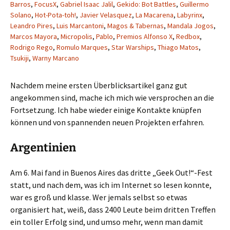
Barros
,
FocusX
,
Gabriel Isaac Jalil
,
Gekido: Bot Battles
,
Guillermo
Solano
,
Hot-Pota-toh!
,
Javier Velasquez
,
La Macarena
,
Labyrinx
,
Leandro Pires
,
Luis Marcantoni
,
Magos & Tabernas
,
Mandala Jogos
,
Marcos Mayora
,
Micropolis
,
Pablo
,
Premios Alfonso X
,
Redbox
,
Rodrigo Rego
,
Romulo Marques
,
Star Warships
,
Thiago Matos
,
Tsukiji
,
Warny Marcano
Nachdem meine ersten Überblicksartikel ganz gut
angekommen sind, mache ich mich wie versprochen an die
Fortsetzung. Ich habe wieder einige Kontakte knüpfen
können und von spannenden neuen Projekten erfahren.
Argentinien
Am 6. Mai fand in Buenos Aires das dritte „Geek Out!“-Fest
statt, und nach dem, was ich im Internet so lesen konnte,
war es groß und klasse. Wer jemals selbst so etwas
organisiert hat, weiß, dass 2400 Leute beim dritten Treffen
ein toller Erfolg sind, und umso mehr, wenn man damit