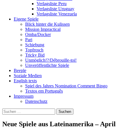
Verlagsliste Peru
Verlagsliste Uruguay
Verlagsliste Venezuela
Eigene Spiele
Blick hinter die Kulissen
Mission Impractical
Omba/Docker
Pari
Schiebung
Topfrosch
Tricky Bid
Unmöglich!?/Débrouille-toi!
Unveröffentlichte Spiele
Beeple
Soziale Medien
English texts
Spiel des Jahres Nomination Comment Bingo
Textos em Português
Impressum
Datenschutz
Suchen
nach:
Neue Spiele aus Lateinamerika – April