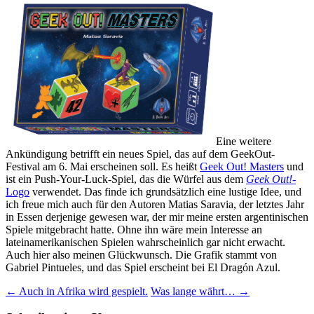
Eine weitere
Ankündigung betrifft ein neues Spiel, das auf dem GeekOut-
Festival am 6. Mai erscheinen soll. Es heißt
Geek Out! Masters
und
ist ein Push-Your-Luck-Spiel, das die Würfel aus dem
Geek Out!
-
Logo
verwendet. Das finde ich grundsätzlich eine lustige Idee, und
ich freue mich auch für den Autoren Matias Saravia, der letztes Jahr
in Essen derjenige gewesen war, der mir meine ersten argentinischen
Spiele mitgebracht hatte. Ohne ihn wäre mein Interesse an
lateinamerikanischen Spielen wahrscheinlich gar nicht erwacht.
Auch hier also meinen Glückwunsch. Die Grafik stammt von
Gabriel Pintueles, und das Spiel erscheint bei El Dragón Azul.
Beitragsnavigation
←
Auch in Afrika wird gespielt.
Was lange währt…
→