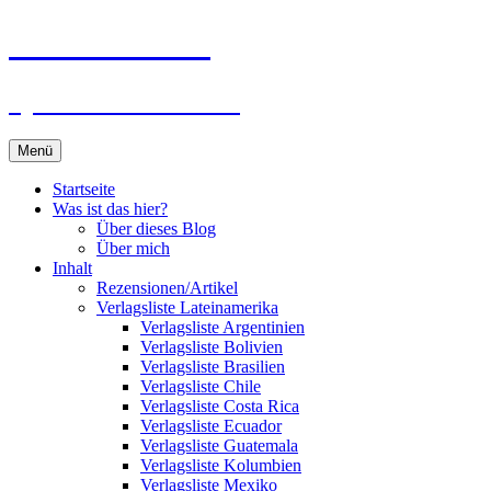
Zum
Du bist dran!
Inhalt
springen
Spiele aus aller Welt
Menü
Startseite
Was ist das hier?
Über dieses Blog
Über mich
Inhalt
Rezensionen/Artikel
Verlagsliste Lateinamerika
Verlagsliste Argentinien
Verlagsliste Bolivien
Verlagsliste Brasilien
Verlagsliste Chile
Verlagsliste Costa Rica
Verlagsliste Ecuador
Verlagsliste Guatemala
Verlagsliste Kolumbien
Verlagsliste Mexiko