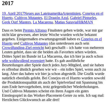
2017
19. April 2017
Neues aus Lateinamerika
Argentinien
,
Conejos en el
Huerto
,
Cultivos Mutantes
,
El Dragón Azul
,
Gabriel Pintueles
,
Geek Out! Masters
,
La Macarena
,
Matias Saravia
HilkMAN
Dass es beim
Premio Alfonso
Finalisten geben würde, war mir gar
nicht klar gewesen, aber letzte Woche wurden welche bekannt
gegeben. Einigermaßen erwartungsgemäß haben es
Conejos en el
Huerto
und
Cultivos Mutantes
(das unterdessen auch sein
Crowdfunding-Ziel erreicht
hat) geschafft – ich hatte von mehreren
Leuten gehört, dass sie die beiden als Favoriten sehen würden.
Drittes Spiel im Bunde ist La Macarena, das ich hier ja auch schon
sehr wohlwollend rezensiert
hatte. Es gab ausführliche
Beurteilungen aller Spiele durch jedes Jury-Mitglied, und sie haben
es offenbar ähnlich gesehen wie wir – ein tolles Spiel, wenn auch zu
lang. Aber das haben wir hier ja schon abgestellt. Die Grafik wurde
natürlich ebenfalls gelobt. Bei Conejos en el Huerto wurden sowohl
die Produktionsqualität als auch der Spielverlauf mit Spannung bis
zum Ende hervorgehoben, trotz gelegentlicher Wiederholungen.
Und Cultivos Mutantes scheint ein ihren Augen ein gutes
Einstiegsspiel in das Worker-Placement-Genre zu sein. Ich sag mal:
Herzlichen Glückwunsch an alle drei!