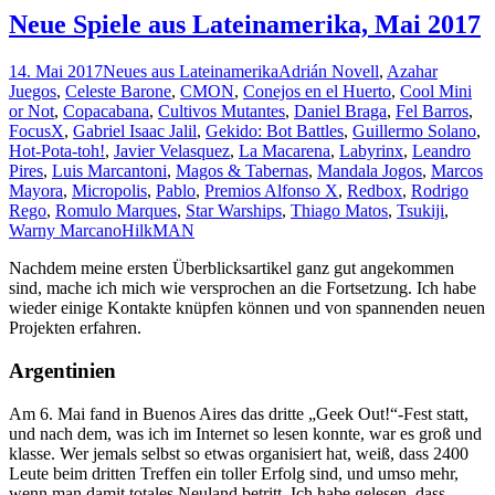
Neue Spiele aus Lateinamerika, Mai 2017
14. Mai 2017
Neues aus Lateinamerika
Adrián Novell
,
Azahar
Juegos
,
Celeste Barone
,
CMON
,
Conejos en el Huerto
,
Cool Mini
or Not
,
Copacabana
,
Cultivos Mutantes
,
Daniel Braga
,
Fel Barros
,
FocusX
,
Gabriel Isaac Jalil
,
Gekido: Bot Battles
,
Guillermo Solano
,
Hot-Pota-toh!
,
Javier Velasquez
,
La Macarena
,
Labyrinx
,
Leandro
Pires
,
Luis Marcantoni
,
Magos & Tabernas
,
Mandala Jogos
,
Marcos
Mayora
,
Micropolis
,
Pablo
,
Premios Alfonso X
,
Redbox
,
Rodrigo
Rego
,
Romulo Marques
,
Star Warships
,
Thiago Matos
,
Tsukiji
,
Warny Marcano
HilkMAN
Nachdem meine ersten Überblicksartikel ganz gut angekommen
sind, mache ich mich wie versprochen an die Fortsetzung. Ich habe
wieder einige Kontakte knüpfen können und von spannenden neuen
Projekten erfahren.
Argentinien
Am 6. Mai fand in Buenos Aires das dritte „Geek Out!“-Fest statt,
und nach dem, was ich im Internet so lesen konnte, war es groß und
klasse. Wer jemals selbst so etwas organisiert hat, weiß, dass 2400
Leute beim dritten Treffen ein toller Erfolg sind, und umso mehr,
wenn man damit totales Neuland betritt. Ich habe gelesen, dass