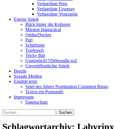
Verlagsliste Peru
Verlagsliste Uruguay
Verlagsliste Venezuela
Eigene Spiele
Blick hinter die Kulissen
Mission Impractical
Omba/Docker
Pari
Schiebung
Topfrosch
Tricky Bid
Unmöglich!?/Débrouille-toi!
Unveröffentlichte Spiele
Beeple
Soziale Medien
English texts
Spiel des Jahres Nomination Comment Bingo
Textos em Português
Impressum
Datenschutz
Suchen
nach:
Schlagwortarchiv: Labyrinx