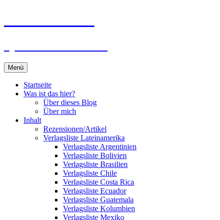
Zum
Du bist dran!
Inhalt
springen
Spiele aus aller Welt
Menü
Startseite
Was ist das hier?
Über dieses Blog
Über mich
Inhalt
Rezensionen/Artikel
Verlagsliste Lateinamerika
Verlagsliste Argentinien
Verlagsliste Bolivien
Verlagsliste Brasilien
Verlagsliste Chile
Verlagsliste Costa Rica
Verlagsliste Ecuador
Verlagsliste Guatemala
Verlagsliste Kolumbien
Verlagsliste Mexiko