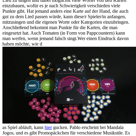
Lied zu singen und dabei möglichst viele Wörter von den Karten
einzubauen, wofür es je nach Schwierigkeit verschieden viele
Punkte gibt. Hat jemand anders eine Karte auf der Hand, die auch
gut zu dem Lied passen würde, kann diese/r Spieler/in anfangen,
mitzusingen und die eigenen Worte oder Kategorien einzubringen.
Anschließend bekommt man Punkte für die Karten, die man
eingesetzt hat. Auch Tomaten (in Form von Pappcountern) kann
man werfen, wenn jemand falsch singt.Wer einen Eindruck davon
haben möchte, wie d
as Spiel abläuft, kann
hier
gucken. Pablo erscheint bei Mandala
Jogos, und es gibt Promopäckchen für verschiedene Musikstile. Es