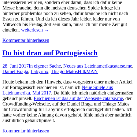
interessieren würden, sondern eher daran, dass ich dafür keine
Messe brauche, denn die meisten deutschen Spiele kriege ich
hinterher problemlos noch zu sehen, dafür brauche ich nicht nach
Essen zu fahren. Und da ich dieses Jahr leider, leider nur von
Mittwoch bis Freitag dort sein kann, muss ich mir meine Zeit gut
Drei
einteilen.
weiterlesen
→
Tage
Kommentar hinterlassen
im
Oktober
–
Du bist dran auf Portugiesisch
die
Messevorschau
28. Juni 2017
In eigener Sache
,
Neues aus Lateinamerika
catarse.me
,
2018
Daniel Braga
,
Labyrinx
,
Thiago Matos
HilkMAN
(Teil
1)
Heute bekam ich den Hinweis, dass vorgestern einer meiner Artikel
auf Portugiesisch erschienen ist, nämlich
Neue Spiele aus
Lateinamerika, Mai 2017
. Da fühle ich mich natürlich einigermaßen
gebauchpinselt.
Erschienen ist das auf der Webseite catarse.me
, der
Crowdfunding-Webseite, auf der Daniel Braga und Thiago Matos
ihr Crowdfunding für Labyrinx erfolgreich durchgeführt hatten. Ich
hatte vorher keine Ahnung davon gehabt, fühle mich aber natürlich
ausführlich gebauchpinselt.
Kommentar hinterlassen