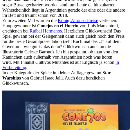
sogar Busse gechartert worden sind, um Leute da hinzukarren.
Wahrscheinlich liegt in Argentinien gerade der eine oder die andere
im Bett und träumt schon von 2018.
Zum zweiten Mal wurden die
König-Alfonso-Preise
verliehen.
Hauptgewinner ist
Conejos en el Huerto
von Luis Marcantoni,
erschienen bei
Ruibal Hermanos
. Herzlichen Glückwunsch! Das
Spiel gewann bei der Gelegenheit dann auch gleich noch den Preis
für die beste Gesamtpräsentation (seht Euch mal das „J“ auf dem
Cover an – wie gut ist das denn? Glückwunsch auch an die
Illustratorin Celeste Barone). Ich bin gespannt, ob man von den
Kaninchen auch außerhalb von Argentinien noch was hören
wird. Mit-Finalist Cultivos Mutantes ist auf Englisch ja schon
in
Vorbereitung
.
In der Kategorie der Spiele in kleiner Auflage gewann
Star
Warships
von Gabriel Isaac Jalil. Auch dazu herzlichen
Glückwunsch.