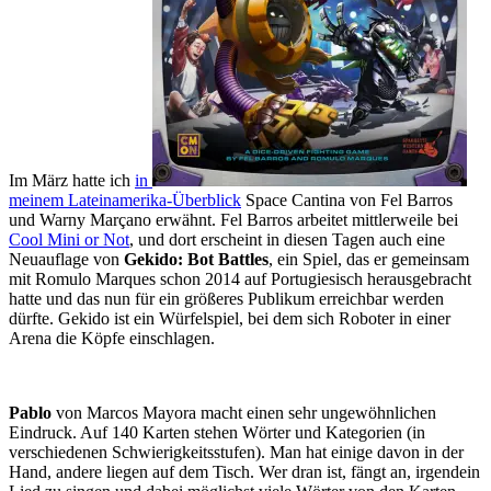
Im März hatte ich
in
meinem Lateinamerika-Überblick
Space Cantina von Fel Barros
und Warny Marçano erwähnt. Fel Barros arbeitet mittlerweile bei
Cool Mini or Not
, und dort erscheint in diesen Tagen auch eine
Neuauflage von
Gekido: Bot Battles
, ein Spiel, das er gemeinsam
mit Romulo Marques schon 2014 auf Portugiesisch herausgebracht
hatte und das nun für ein größeres Publikum erreichbar werden
dürfte. Gekido ist ein Würfelspiel, bei dem sich Roboter in einer
Arena die Köpfe einschlagen.
Pablo
von Marcos Mayora macht einen sehr ungewöhnlichen
Eindruck. Auf 140 Karten stehen Wörter und Kategorien (in
verschiedenen Schwierigkeitsstufen). Man hat einige davon in der
Hand, andere liegen auf dem Tisch. Wer dran ist, fängt an, irgendein