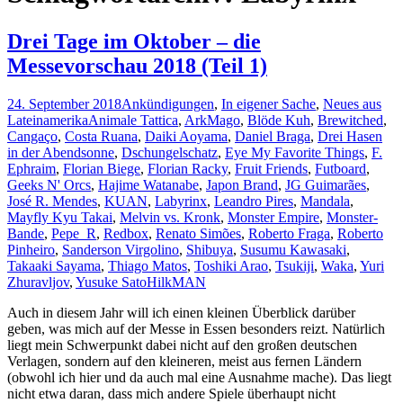
Drei Tage im Oktober – die
Messevorschau 2018 (Teil 1)
24. September 2018
Ankündigungen
,
In eigener Sache
,
Neues aus
Lateinamerika
Animale Tattica
,
ArkMago
,
Blöde Kuh
,
Brewitched
,
Cangaço
,
Costa Ruana
,
Daiki Aoyama
,
Daniel Braga
,
Drei Hasen
in der Abendsonne
,
Dschungelschatz
,
Eye My Favorite Things
,
F.
Ephraim
,
Florian Biege
,
Florian Racky
,
Fruit Friends
,
Futboard
,
Geeks N' Orcs
,
Hajime Watanabe
,
Japon Brand
,
JG Guimarães
,
José R. Mendes
,
KUAN
,
Labyrinx
,
Leandro Pires
,
Mandala
,
Mayfly Kyu Takai
,
Melvin vs. Kronk
,
Monster Empire
,
Monster-
Bande
,
Pepe_R
,
Redbox
,
Renato Simões
,
Roberto Fraga
,
Roberto
Pinheiro
,
Sanderson Virgolino
,
Shibuya
,
Susumu Kawasaki
,
Takaaki Sayama
,
Thiago Matos
,
Toshiki Arao
,
Tsukiji
,
Waka
,
Yuri
Zhuravljov
,
Yusuke Sato
HilkMAN
Auch in diesem Jahr will ich einen kleinen Überblick darüber
geben, was mich auf der Messe in Essen besonders reizt. Natürlich
liegt mein Schwerpunkt dabei nicht auf den großen deutschen
Verlagen, sondern auf den kleineren, meist aus fernen Ländern
(obwohl ich hier und da auch mal eine Ausnahme mache). Das liegt
nicht etwa daran, dass mich andere Spiele überhaupt nicht