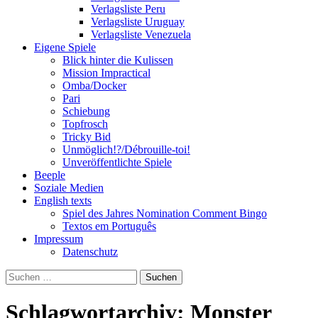
Verlagsliste Peru
Verlagsliste Uruguay
Verlagsliste Venezuela
Eigene Spiele
Blick hinter die Kulissen
Mission Impractical
Omba/Docker
Pari
Schiebung
Topfrosch
Tricky Bid
Unmöglich!?/Débrouille-toi!
Unveröffentlichte Spiele
Beeple
Soziale Medien
English texts
Spiel des Jahres Nomination Comment Bingo
Textos em Português
Impressum
Datenschutz
Suchen
nach:
Schlagwortarchiv: Monster