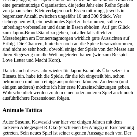
eine gemeinnützige Organisation, die jedes Jahr eine Reihe Spiele
von japanischen Kleinverlagen nach Essen mitbringt, jeweils in
begrenzter Anzahl zwischen ungefähr 10 und 300 Stück. Wer
sichergehen will, ein bestimmtes Spiel zu bekommen, sollte es
unbedingt vorbestellen und dann in Essen abholen. Auf gut Glück
zum Japon-Brand-Stand zu gehen, hat allenfalls direkt zu
Messebeginn am Donnerstagmorgen wirklich gute Aussichten auf
Erfolg. Die Chancen, hinterher noch an die Spiele heranzukommen,
sind nicht so sehr hoch, obwohl einige der Spiele von der Messe aus
ihren Siegeszug um die Welt angetreten haben (wie zum Beispiel
Love Letter und Machi Koro).
Da ich auch dieses Jahr wieder für Japon Brand als Übersetzer im
Einsatz bin, habe ich die Spiele, für die ich eingeteilt bin, schon
bekommen und auch einige ausprobieren können. Zu denen (und
einigen anderen) möchte ich hier erste Kurzeinschätzungen geben.
Wahrscheinlich werden zu dem einen oder anderen Spiel auch noch
ausführlichere Rezensionen folgen.
Animale Tattica
Autor Susumu Kawasaki war hier vor einigen Jahren mit dem
lockeren Ablegespiel R-Öko (erschienen bei Amigo) in Erscheinung
getreten. Sein neues Spiel ist seiner eigenen Aussage nach von Der