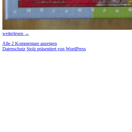
Die
weiterlesen
→
Japon-
Alle 2 Kommentare anzeigen
Brand-
Datenschutz
Stolz präsentiert von WordPress
Liste
für
2018
ist
da!