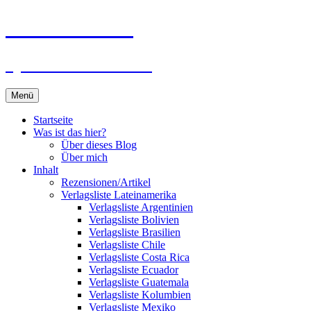
Zum
Du bist dran!
Inhalt
springen
Spiele aus aller Welt
Menü
Startseite
Was ist das hier?
Über dieses Blog
Über mich
Inhalt
Rezensionen/Artikel
Verlagsliste Lateinamerika
Verlagsliste Argentinien
Verlagsliste Bolivien
Verlagsliste Brasilien
Verlagsliste Chile
Verlagsliste Costa Rica
Verlagsliste Ecuador
Verlagsliste Guatemala
Verlagsliste Kolumbien
Verlagsliste Mexiko