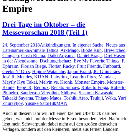
Empire
Drei Tage im Oktober – die
Messevorschau 2018 (Teil 1)
24. September 2018
Ankündigungen
,
In eigener Sache
,
Neues aus
Lateinamerika
Animale Tattica
,
ArkMago
,
Blöde Kuh
,
Brewitched
,
Cangaço
,
Costa Ruana
,
Daiki Aoyama
,
Daniel Braga
,
Drei Hasen
in der Abendsonne
,
Dschungelschatz
,
Eye My Favorite Things
,
F.
Ephraim
,
Florian Biege
,
Florian Racky
,
Fruit Friends
,
Futboard
,
Geeks N' Orcs
,
Hajime Watanabe
,
Japon Brand
,
JG Guimarães
,
José R. Mendes
,
KUAN
,
Labyrinx
,
Leandro Pires
,
Mandala
,
Mayfly Kyu Takai
,
Melvin vs. Kronk
,
Monster Empire
,
Monster-
Bande
,
Pepe_R
,
Redbox
,
Renato Simões
,
Roberto Fraga
,
Roberto
Pinheiro
,
Sanderson Virgolino
,
Shibuya
,
Susumu Kawasaki
,
Takaaki Sayama
,
Thiago Matos
,
Toshiki Arao
,
Tsukiji
,
Waka
,
Yuri
Zhuravljov
,
Yusuke Sato
HilkMAN
Auch in diesem Jahr will ich einen kleinen Überblick darüber
geben, was mich auf der Messe in Essen besonders reizt. Natürlich
liegt mein Schwerpunkt dabei nicht auf den großen deutschen
Verlagen, sondern auf den kleineren, meist aus fernen Ländern