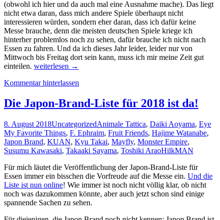
(obwohl ich hier und da auch mal eine Ausnahme mache). Das liegt
nicht etwa daran, dass mich andere Spiele überhaupt nicht
interessieren würden, sondern eher daran, dass ich dafür keine
Messe brauche, denn die meisten deutschen Spiele kriege ich
hinterher problemlos noch zu sehen, dafür brauche ich nicht nach
Essen zu fahren. Und da ich dieses Jahr leider, leider nur von
Mittwoch bis Freitag dort sein kann, muss ich mir meine Zeit gut
Drei
einteilen.
weiterlesen
→
Tage
Kommentar hinterlassen
im
Oktober
–
Die Japon-Brand-Liste für 2018 ist da!
die
Messevorschau
8. August 2018
Uncategorized
Animale Tattica
,
Daiki Aoyama
,
Eye
2018
My Favorite Things
,
F. Ephraim
,
Fruit Friends
,
Hajime Watanabe
,
(Teil
Japon Brand
,
KUAN
,
Kyu Takai
,
Mayfly
,
Monster Empire
,
1)
Susumu Kawasaki
,
Takaaki Sayama
,
Toshiki Arao
HilkMAN
Für mich läutet die Veröffentlichung der Japon-Brand-Liste für
Essen immer ein bisschen die Vorfreude auf die Messe ein.
Und die
Liste ist nun online
! Wie immer ist noch nicht völlig klar, ob nicht
noch was dazukommen könnte, aber auch jetzt schon sind einige
spannende Sachen zu sehen.
Für diejenigen, die Japon Brand noch nicht kennen: Japon Brand ist