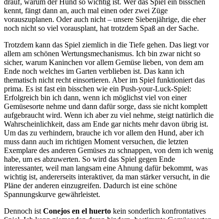
drauf, warum der Hund so wichtig ist. Wer das Spiel ein bisschen
kennt, fängt dann an, auch mal einen oder zwei Züge
vorauszuplanen. Oder auch nicht – unsere Siebenjährige, die eher
noch nicht so viel vorausplant, hat trotzdem Spaß an der Sache.
Trotzdem kann das Spiel ziemlich in die Tiefe gehen. Das liegt vor
allem am schönen Wertungsmechanismus. Ich bin zwar nicht so
sicher, warum Kaninchen vor allem Gemüse lieben, von dem am
Ende noch welches im Garten verblieben ist. Das kann ich
thematisch nicht recht einsortieren. Aber im Spiel funktioniert das
prima. Es ist fast ein bisschen wie ein Push-your-Luck-Spiel:
Erfolgreich bin ich dann, wenn ich möglichst viel von einer
Gemüsesorte nehme und dann dafür sorge, dass sie nicht komplett
aufgebraucht wird. Wenn ich aber zu viel nehme, steigt natürlich die
Wahrscheinlichkeit, dass am Ende gar nichts mehr davon übrig ist.
Um das zu verhindern, brauche ich vor allem den Hund, aber ich
muss dann auch im richtigen Moment versuchen, die letzten
Exemplare des anderen Gemüses zu schnappen, von dem ich wenig
habe, um es abzuwerten. So wird das Spiel gegen Ende
interessanter, weil man langsam eine Ahnung dafür bekommt, was
wichtig ist, andererseits interaktiver, da man stärker versucht, in die
Pläne der anderen einzugreifen. Dadurch ist eine schöne
Spannungskurve gewährleistet.
Dennoch ist
Conejos en el huerto
kein sonderlich konfrontatives