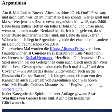
Argentinien
Am 6. Mai fand in Buenos Aires das dritte „Geek Out!“-Fest statt,
und nach dem, was ich im Internet so lesen konnte, war es groß und
klasse. Wer jemals selbst so etwas organisiert hat, weiß, dass 2400
Leute beim dritten Treffen ein toller Erfolg sind, und umso mehr,
wenn man damit totales Neuland betritt. Ich habe gelesen, dass
sogar Busse gechartert worden sind, um Leute da hinzukarren.
Wahrscheinlich liegt in Argentinien gerade der eine oder die andere
im Bett und träumt schon von 2018.
Zum zweiten Mal wurden die
König-Alfonso-Preise
verliehen.
Hauptgewinner ist
Conejos en el Huerto
von Luis Marcantoni,
erschienen bei
Ruibal Hermanos
. Herzlichen Glückwunsch! Das
Spiel gewann bei der Gelegenheit dann auch gleich noch den Preis
für die beste Gesamtpräsentation (seht Euch mal das „J“ auf dem
Cover an – wie gut ist das denn? Glückwunsch auch an die
Illustratorin Celeste Barone). Ich bin gespannt, ob man von den
Kaninchen auch außerhalb von Argentinien noch was hören
wird. Mit-Finalist Cultivos Mutantes ist auf Englisch ja schon
in
Vorbereitung
.
In der Kategorie der Spiele in kleiner Auflage gewann
Star
Warships
von Gabriel Isaac Jalil. Auch dazu herzlichen
Glückwunsch.