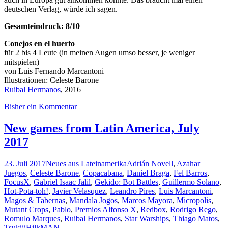
deutschen Verlag, würde ich sagen.
Gesamteindruck: 8/10
Conejos en el huerto
für 2 bis 4 Leute (in meinen Augen umso besser, je weniger
mitspielen)
von Luis Fernando Marcantoni
Illustrationen: Celeste Barone
Ruibal Hermanos
, 2016
Bisher ein Kommentar
New games from Latin America, July
2017
23. Juli 2017
Neues aus Lateinamerika
Adrián Novell
,
Azahar
Juegos
,
Celeste Barone
,
Copacabana
,
Daniel Braga
,
Fel Barros
,
FocusX
,
Gabriel Isaac Jalil
,
Gekido: Bot Battles
,
Guillermo Solano
,
Hot-Pota-toh!
,
Javier Velasquez
,
Leandro Pires
,
Luis Marcantoni
,
Magos & Tabernas
,
Mandala Jogos
,
Marcos Mayora
,
Micropolis
,
Mutant Crops
,
Pablo
,
Premios Alfonso X
,
Redbox
,
Rodrigo Rego
,
Romulo Marques
,
Ruibal Hermanos
,
Star Warships
,
Thiago Matos
,
Tsukiji
HilkMAN