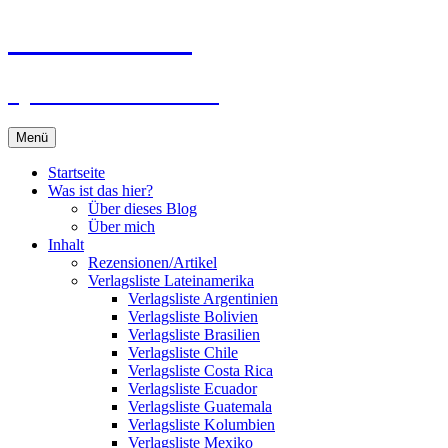
Zum
Du bist dran!
Inhalt
springen
Spiele aus aller Welt
Menü
Startseite
Was ist das hier?
Über dieses Blog
Über mich
Inhalt
Rezensionen/Artikel
Verlagsliste Lateinamerika
Verlagsliste Argentinien
Verlagsliste Bolivien
Verlagsliste Brasilien
Verlagsliste Chile
Verlagsliste Costa Rica
Verlagsliste Ecuador
Verlagsliste Guatemala
Verlagsliste Kolumbien
Verlagsliste Mexiko