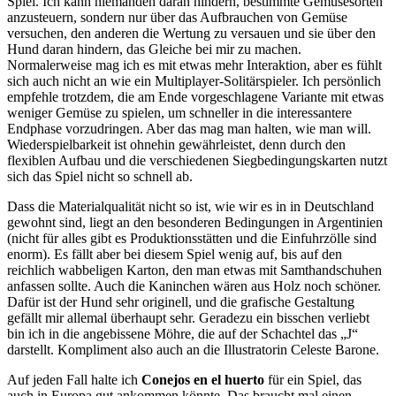
Spiel. Ich kann niemanden daran hindern, bestimmte Gemüsesorten
anzusteuern, sondern nur über das Aufbrauchen von Gemüse
versuchen, den anderen die Wertung zu versauen und sie über den
Hund daran hindern, das Gleiche bei mir zu machen.
Normalerweise mag ich es mit etwas mehr Interaktion, aber es fühlt
sich auch nicht an wie ein Multiplayer-Solitärspieler. Ich persönlich
empfehle trotzdem, die am Ende vorgeschlagene Variante mit etwas
weniger Gemüse zu spielen, um schneller in die interessantere
Endphase vorzudringen. Aber das mag man halten, wie man will.
Wiederspielbarkeit ist ohnehin gewährleistet, denn durch den
flexiblen Aufbau und die verschiedenen Siegbedingungskarten nutzt
sich das Spiel nicht so schnell ab.
Dass die Materialqualität nicht so ist, wie wir es in in Deutschland
gewohnt sind, liegt an den besonderen Bedingungen in Argentinien
(nicht für alles gibt es Produktionsstätten und die Einfuhrzölle sind
enorm). Es fällt aber bei diesem Spiel wenig auf, bis auf den
reichlich wabbeligen Karton, den man etwas mit Samthandschuhen
anfassen sollte. Auch die Kaninchen wären aus Holz noch schöner.
Dafür ist der Hund sehr originell, und die grafische Gestaltung
gefällt mir allemal überhaupt sehr. Geradezu ein bisschen verliebt
bin ich in die angebissene Möhre, die auf der Schachtel das „J“
darstellt. Kompliment also auch an die Illustratorin Celeste Barone.
Auf jeden Fall halte ich
Conejos en el huerto
für ein Spiel, das
auch in Europa gut ankommen könnte. Das braucht mal einen