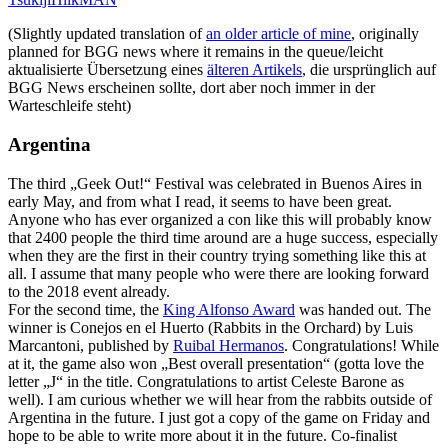
(Slightly updated translation of
an older article of mine
, originally
planned for BGG news where it remains in the queue/leicht
aktualisierte Übersetzung eines
älteren Artikels
, die ursprünglich auf
BGG News erscheinen sollte, dort aber noch immer in der
Warteschleife steht)
Argentina
The third „Geek Out!“ Festival was celebrated in Buenos Aires in
early May, and from what I read, it seems to have been great.
Anyone who has ever organized a con like this will probably know
that 2400 people the third time around are a huge success, especially
when they are the first in their country trying something like this at
all. I assume that many people who were there are looking forward
to the 2018 event already.
For the second time, the
King Alfonso Award
was handed out. The
winner is Conejos en el Huerto (Rabbits in the Orchard) by Luis
Marcantoni, published by
Ruibal Hermanos
. Congratulations! While
at it, the game also won „Best overall presentation“ (gotta love the
letter „J“ in the title. Congratulations to artist Celeste Barone as
well). I am curious whether we will hear from the rabbits outside of
Argentina in the future. I just got a copy of the game on Friday and
hope to be able to write more about it in the future. Co-finalist