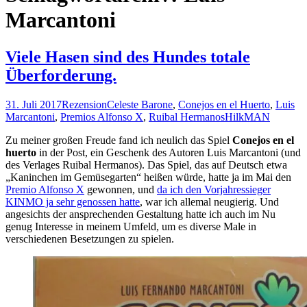
Marcantoni
Viele Hasen sind des Hundes totale
Überforderung.
31. Juli 2017
Rezension
Celeste Barone
,
Conejos en el Huerto
,
Luis
Marcantoni
,
Premios Alfonso X
,
Ruibal Hermanos
HilkMAN
Zu meiner großen Freude fand ich neulich das Spiel
Conejos en el
huerto
in der Post, ein Geschenk des Autoren Luis Marcantoni (und
des Verlages Ruibal Hermanos). Das Spiel, das auf Deutsch etwa
„Kaninchen im Gemüsegarten“ heißen würde, hatte ja im Mai den
Premio Alfonso X
gewonnen, und
da ich den Vorjahressieger
KINMO ja sehr genossen hatte
, war ich allemal neugierig. Und
angesichts der ansprechenden Gestaltung hatte ich auch im Nu
genug Interesse in meinem Umfeld, um es diverse Male in
verschiedenen Besetzungen zu spielen.