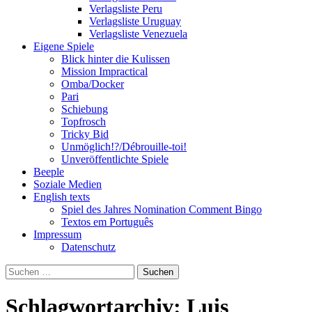
Verlagsliste Peru
Verlagsliste Uruguay
Verlagsliste Venezuela
Eigene Spiele
Blick hinter die Kulissen
Mission Impractical
Omba/Docker
Pari
Schiebung
Topfrosch
Tricky Bid
Unmöglich!?/Débrouille-toi!
Unveröffentlichte Spiele
Beeple
Soziale Medien
English texts
Spiel des Jahres Nomination Comment Bingo
Textos em Português
Impressum
Datenschutz
Suchen
nach:
Schlagwortarchiv: Luis