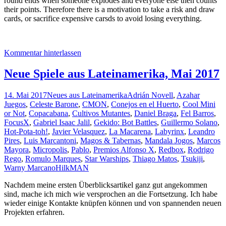
round ends when someone explodes and everyone else then counts
their points. Therefore there is a motivation to take a risk and draw
cards, or sacrifice expensive carsds to avoid losing everything.
Kommentar hinterlassen
Neue Spiele aus Lateinamerika, Mai 2017
14. Mai 2017
Neues aus Lateinamerika
Adrián Novell
,
Azahar
Juegos
,
Celeste Barone
,
CMON
,
Conejos en el Huerto
,
Cool Mini
or Not
,
Copacabana
,
Cultivos Mutantes
,
Daniel Braga
,
Fel Barros
,
FocusX
,
Gabriel Isaac Jalil
,
Gekido: Bot Battles
,
Guillermo Solano
,
Hot-Pota-toh!
,
Javier Velasquez
,
La Macarena
,
Labyrinx
,
Leandro
Pires
,
Luis Marcantoni
,
Magos & Tabernas
,
Mandala Jogos
,
Marcos
Mayora
,
Micropolis
,
Pablo
,
Premios Alfonso X
,
Redbox
,
Rodrigo
Rego
,
Romulo Marques
,
Star Warships
,
Thiago Matos
,
Tsukiji
,
Warny Marcano
HilkMAN
Nachdem meine ersten Überblicksartikel ganz gut angekommen
sind, mache ich mich wie versprochen an die Fortsetzung. Ich habe
wieder einige Kontakte knüpfen können und von spannenden neuen
Projekten erfahren.