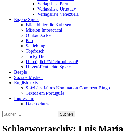
Verlagsliste Peru
Verlagsliste Uruguay
Verlagsliste Venezuela
Eigene Spiele
Blick hinter die Kulissen
Mission Impractical
Omba/Docker
Pari
Schiebung
Topfrosch
Tricky Bid
Unmöglich!?/Débrouille-toi!
Unveröffentlichte Spiele
Beeple
Soziale Medien
English texts
Spiel des Jahres Nomination Comment Bingo
Textos em Português
Impressum
Datenschutz
Suchen
nach:
Schlagwortarchiv: Luis María