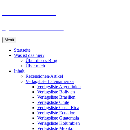
Zum
Du bist dran!
Inhalt
springen
Spiele aus aller Welt
Menü
Startseite
Was ist das hier?
Über dieses Blog
Über mich
Inhalt
Rezensionen/Artikel
Verlagsliste Lateinamerika
Verlagsliste Argentinien
Verlagsliste Bolivien
Verlagsliste Brasilien
Verlagsliste Chile
Verlagsliste Costa Rica
Verlagsliste Ecuador
Verlagsliste Guatemala
Verlagsliste Kolumbien
Verlagsliste Mexiko