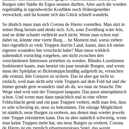
Burgen oder Städte ihr Eigen nennen durften. Aber auch die wurden
regelmäßig in irgendwelche Konflikte noch Höhergestellter
verwickelt, und da konnte sich das Glück schnell wandeln.
So ähnlich muss man sich Corona de Hierro vorstellen. Man sitzt in
seiner Burg herum und denkt sich: Ach, sone Zweitburg wäre fein,
und ne dritte schadet vielleicht auch nicht. Wenn man schon mal
dabei ist, könnte eine vierte Burg… he Moment mal, wieso ziehen
hier eigentlich so viele Truppen durchs Land, kaum, dass ich meine
eigenen woanders hin verschickt habe? Man muss wirklich
unheimlich vorsichtig vorgehen, um nicht zwischen den
verschiedenen Interessen zerrieben zu werden. Blindes Losstürmen
funktioniert kaum, man besetzt ein paar neutrale Burgen, und wenn
dann der Spielplan so flickenteppichmäßig aufgeteilt ist, versuchen
alle erstmal, ihre Grenzen zu sichern. Das ist aber gar nicht so
einfach, weil man nicht sehr viele Truppen auf dem Feld hat und die
immer gerade gern woanders sind als da, wo man sie braucht. Die
Wege sind weit und der Transport langsam. Das passt atmosphärisch
schon. Und wenn man dann tatsächlich mal in eine offene
Feldschlacht gerät und ein paar Truppen verliert, stellt man fest, dass
es sehr schwierig ist, neue zu bekommen. Die einzige Möglichkeit
ist nämlich, neue Burgen zu erobern, aus denen man wieder jeweils
eine Truppe rekrutieren kann. Das ist aber natürlich schwierig, wenn
man keine Truppen mehr hat, um neue Burgen zu erobern. Corona
de Hierro ist ein ziemlich erbarmungsloses Spiel, das wenig