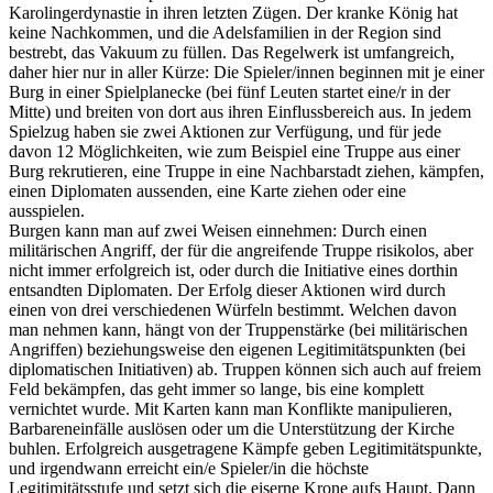
Karolingerdynastie in ihren letzten Zügen. Der kranke König hat
keine Nachkommen, und die Adelsfamilien in der Region sind
bestrebt, das Vakuum zu füllen. Das Regelwerk ist umfangreich,
daher hier nur in aller Kürze: Die Spieler/innen beginnen mit je einer
Burg in einer Spielplanecke (bei fünf Leuten startet eine/r in der
Mitte) und breiten von dort aus ihren Einflussbereich aus. In jedem
Spielzug haben sie zwei Aktionen zur Verfügung, und für jede
davon 12 Möglichkeiten, wie zum Beispiel eine Truppe aus einer
Burg rekrutieren, eine Truppe in eine Nachbarstadt ziehen, kämpfen,
einen Diplomaten aussenden, eine Karte ziehen oder eine
ausspielen.
Burgen kann man auf zwei Weisen einnehmen: Durch einen
militärischen Angriff, der für die angreifende Truppe risikolos, aber
nicht immer erfolgreich ist, oder durch die Initiative eines dorthin
entsandten Diplomaten. Der Erfolg dieser Aktionen wird durch
einen von drei verschiedenen Würfeln bestimmt. Welchen davon
man nehmen kann, hängt von der Truppenstärke (bei militärischen
Angriffen) beziehungsweise den eigenen Legitimitätspunkten (bei
diplomatischen Initiativen) ab. Truppen können sich auch auf freiem
Feld bekämpfen, das geht immer so lange, bis eine komplett
vernichtet wurde. Mit Karten kann man Konflikte manipulieren,
Barbareneinfälle auslösen oder um die Unterstützung der Kirche
buhlen. Erfolgreich ausgetragene Kämpfe geben Legitimitätspunkte,
und irgendwann erreicht ein/e Spieler/in die höchste
Legitimitätsstufe und setzt sich die eiserne Krone aufs Haupt. Dann