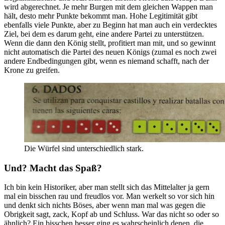
wird abgerechnet. Je mehr Burgen mit dem gleichen Wappen man
hält, desto mehr Punkte bekommt man. Hohe Legitimität gibt
ebenfalls viele Punkte, aber zu Beginn hat man auch ein verdecktes
Ziel, bei dem es darum geht, eine andere Partei zu unterstützen.
Wenn die dann den König stellt, profitiert man mit, und so gewinnt
nicht automatisch die Partei des neuen Königs (zumal es noch zwei
andere Endbedingungen gibt, wenn es niemand schafft, nach der
Krone zu greifen.
Die Würfel sind unterschiedlich stark.
Und? Macht das Spaß?
Ich bin kein Historiker, aber man stellt sich das Mittelalter ja gern
mal ein bisschen rau und freudlos vor. Man werkelt so vor sich hin
und denkt sich nichts Böses, aber wenn man mal was gegen die
Obrigkeit sagt, zack, Kopf ab und Schluss. War das nicht so oder so
ähnlich? Ein bisschen besser ging es wahrscheinlich denen, die