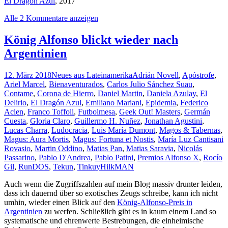
El Dragón Azul
, 2017
Alle 2 Kommentare anzeigen
König Alfonso blickt wieder nach
Argentinien
12. März 2018
Neues aus Lateinamerika
Adrián Novell
,
Apóstrofe
,
Ariel Marcel
,
Bienaventurados
,
Carlos Julio Sánchez Suau
,
Contame
,
Corona de Hierro
,
Daniel Martin
,
Daniela Azulay
,
El
Delirio
,
El Dragón Azul
,
Emiliano Mariani
,
Epidemia
,
Federico
Acien
,
Franco Toffoli
,
Futbolmesa
,
Geek Out! Masters
,
Germán
Cuesta
,
Gloria Claro
,
Guillermo H. Nuñez
,
Jonathan Agustini
,
Lucas Charra
,
Ludocracia
,
Luis María Dumont
,
Magos & Tabernas
,
Magus: Aura Mortis
,
Magus: Fortuna et Nostis
,
María Luz Cantisani
Rovasio
,
Martin Oddino
,
Matias Pan
,
Matias Saravia
,
Nicolás
Passarino
,
Pablo D'Andrea
,
Pablo Patini
,
Premios Alfonso X
,
Rocío
Gil
,
RunDOS
,
Tekun
,
Tinkuy
HilkMAN
Auch wenn die Zugriffszahlen auf mein Blog massiv drunter leiden,
dass ich dauernd über so exotisches Zeugs schreibe, kann ich nicht
umhin, wieder einen Blick auf den
König-Alfonso-Preis in
Argentinien
zu werfen. Schließlich gibt es in kaum einem Land so
systematische und ehrenwerte Bestrebungen, die einheimische