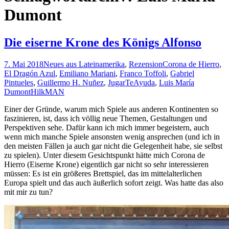
Dumont
Die eiserne Krone des Königs Alfonso
7. Mai 2018
Neues aus Lateinamerika
,
Rezension
Corona de Hierro
,
El Dragón Azul
,
Emiliano Mariani
,
Franco Toffoli
,
Gabriel
Pintueles
,
Guillermo H. Nuñez
,
JugarTeAyuda
,
Luis María
Dumont
HilkMAN
Einer der Gründe, warum mich Spiele aus anderen Kontinenten so
faszinieren, ist, dass ich völlig neue Themen, Gestaltungen und
Perspektiven sehe. Dafür kann ich mich immer begeistern, auch
wenn mich manche Spiele ansonsten wenig ansprechen (und ich in
den meisten Fällen ja auch gar nicht die Gelegenheit habe, sie selbst
zu spielen). Unter diesem Gesichtspunkt hätte mich Corona de
Hierro (Eiserne Krone) eigentlich gar nicht so sehr interessieren
müssen: Es ist ein größeres Brettspiel, das im mittelalterlichen
Europa spielt und das auch äußerlich sofort zeigt. Was hatte das also
mit mir zu tun?