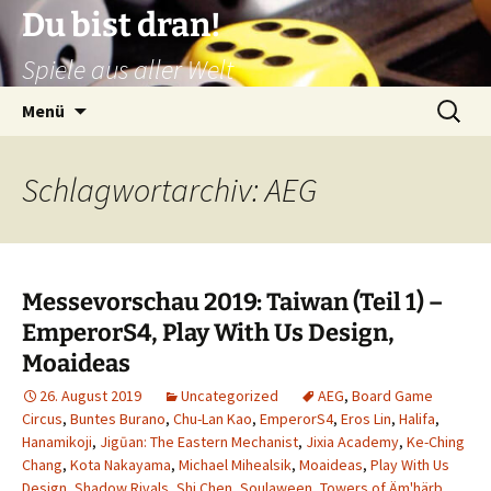
Zum
Du bist dran!
Inhalt
Spiele aus aller Welt
springen
Suchen
Menü
nach:
Schlagwortarchiv: AEG
Messevorschau 2019: Taiwan (Teil 1) –
EmperorS4, Play With Us Design,
Moaideas
26. August 2019
Uncategorized
AEG
,
Board Game
Circus
,
Buntes Burano
,
Chu-Lan Kao
,
EmperorS4
,
Eros Lin
,
Halifa
,
Hanamikoji
,
Jigūan: The Eastern Mechanist
,
Jixia Academy
,
Ke-Ching
Chang
,
Kota Nakayama
,
Michael Mihealsik
,
Moaideas
,
Play With Us
Design
,
Shadow Rivals
,
Shi Chen
,
Soulaween
,
Towers of Äm'härb
,