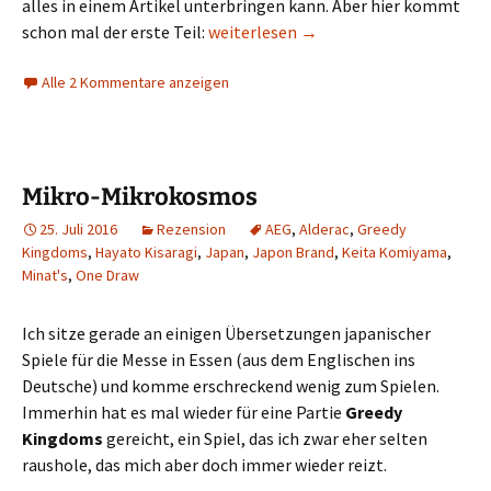
alles in einem Artikel unterbringen kann. Aber hier kommt
Messevorschau 2019: Taiwan (Teil 1) 
schon mal der erste Teil:
weiterlesen
→
Alle 2 Kommentare anzeigen
Mikro-Mikrokosmos
25. Juli 2016
Rezension
AEG
,
Alderac
,
Greedy
Kingdoms
,
Hayato Kisaragi
,
Japan
,
Japon Brand
,
Keita Komiyama
,
Minat's
,
One Draw
Ich sitze gerade an einigen Übersetzungen japanischer
Spiele für die Messe in Essen (aus dem Englischen ins
Deutsche) und komme erschreckend wenig zum Spielen.
Immerhin hat es mal wieder für eine Partie
Greedy
Kingdoms
gereicht, ein Spiel, das ich zwar eher selten
raushole, das mich aber doch immer wieder reizt.