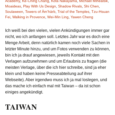
Academy
,
Ke-Ching Chang
,
Kota Nakayama
,
Michael Mihealsik
,
Moaideas
,
Play With Us Design
,
Shadow Rivals
,
Shi Chen
,
Soulaween
,
Towers of Äm'härb
,
Trial of the Temples
,
Tzu-Hsuan
Fei
,
Walking in Provence
,
Wei-Min Ling
,
Yawen Cheng
Ich weiß bei den vielen, vielen Ankündigungen immer gar
nicht, wo ich anfangen soll. Letztes Jahr war es doch eine
Menge Arbeit, denn natürlich kamen noch viele Sachen in
letzter Minute hinzu, und um Fotos verwenden zu können,
bin ich ja drauf angewiesen, jeweils Kontakt mit den
Verlagen aufzunehmen und um Erlaubnis zu fragen (die
meisten Verlage, über die ich hier schreibe, sind ja eher
klein und haben keine Presseabteilung auf ihrer
Webseite). Aber irgendwo muss ich ja mal loslegen, und
das mache ich einfach mal mit Taiwan – da ist schon
einiges angekündigt.
TAIWAN