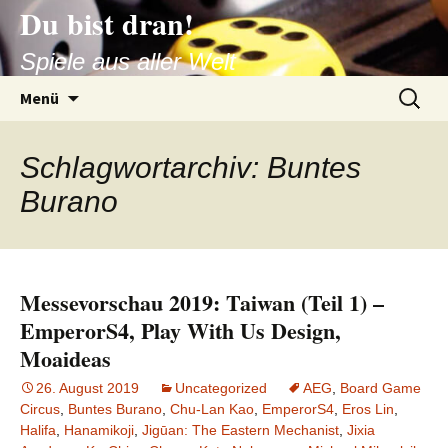
Du bist dran!
Zum
Inhalt
Spiele aus aller Welt
springen
Suchen
Menü
nach:
Schlagwortarchiv: Buntes
Burano
Messevorschau 2019: Taiwan (Teil 1) –
EmperorS4, Play With Us Design,
Moaideas
26. August 2019
Uncategorized
AEG
,
Board Game
Circus
,
Buntes Burano
,
Chu-Lan Kao
,
EmperorS4
,
Eros Lin
,
Halifa
,
Hanamikoji
,
Jigūan: The Eastern Mechanist
,
Jixia