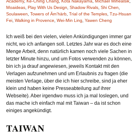
Academy
,
Ke-Ching Chang
,
Kota Nakayama
,
Michael Mihealsik
,
Moaideas
,
Play With Us Design
,
Shadow Rivals
,
Shi Chen
,
Soulaween
,
Towers of Äm'härb
,
Trial of the Temples
,
Tzu-Hsuan
Fei
,
Walking in Provence
,
Wei-Min Ling
,
Yawen Cheng
Ich weiß bei den vielen, vielen Ankündigungen immer gar
nicht, wo ich anfangen soll. Letztes Jahr war es doch eine
Menge Arbeit, denn natürlich kamen noch viele Sachen in
letzter Minute hinzu, und um Fotos verwenden zu können,
bin ich ja drauf angewiesen, jeweils Kontakt mit den
Verlagen aufzunehmen und um Erlaubnis zu fragen (die
meisten Verlage, über die ich hier schreibe, sind ja eher
klein und haben keine Presseabteilung auf ihrer
Webseite). Aber irgendwo muss ich ja mal loslegen, und
das mache ich einfach mal mit Taiwan – da ist schon
einiges angekündigt.
TAIWAN