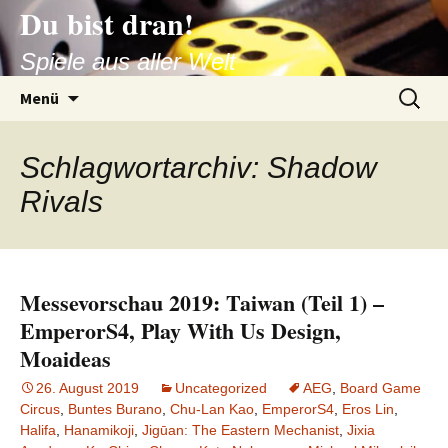
Du bist dran!
Zum
Inhalt
Spiele aus aller Welt
springen
Suchen
Menü
nach:
Schlagwortarchiv: Shadow
Rivals
Messevorschau 2019: Taiwan (Teil 1) –
EmperorS4, Play With Us Design,
Moaideas
26. August 2019
Uncategorized
AEG
,
Board Game
Circus
,
Buntes Burano
,
Chu-Lan Kao
,
EmperorS4
,
Eros Lin
,
Halifa
,
Hanamikoji
,
Jigūan: The Eastern Mechanist
,
Jixia