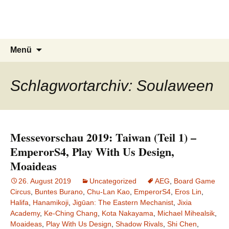
Du bist dran!
Zum
Inhalt
Spiele aus aller Welt
springen
Suchen
Menü
nach:
Schlagwortarchiv: Soulaween
Messevorschau 2019: Taiwan (Teil 1) –
EmperorS4, Play With Us Design,
Moaideas
26. August 2019
Uncategorized
AEG
,
Board Game
Circus
,
Buntes Burano
,
Chu-Lan Kao
,
EmperorS4
,
Eros Lin
,
Halifa
,
Hanamikoji
,
Jigūan: The Eastern Mechanist
,
Jixia
Academy
,
Ke-Ching Chang
,
Kota Nakayama
,
Michael Mihealsik
,
Moaideas
,
Play With Us Design
,
Shadow Rivals
,
Shi Chen
,