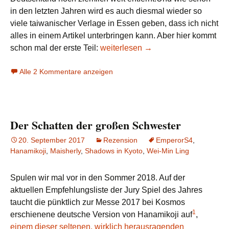
in den letzten Jahren wird es auch diesmal wieder so
viele taiwanischer Verlage in Essen geben, dass ich nicht
alles in einem Artikel unterbringen kann. Aber hier kommt
Messevorschau 2019: Taiwan (Teil 
schon mal der erste Teil:
weiterlesen
→
Alle 2 Kommentare anzeigen
Der Schatten der großen Schwester
20. September 2017
Rezension
EmperorS4
,
Hanamikoji
,
Maisherly
,
Shadows in Kyoto
,
Wei-Min Ling
Spulen wir mal vor in den Sommer 2018. Auf der
aktuellen Empfehlungsliste der Jury Spiel des Jahres
taucht die pünktlich zur Messe 2017 bei Kosmos
1
erschienene deutsche Version von Hanamikoji auf
,
einem dieser seltenen, wirklich herausragenden