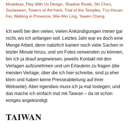
Moaideas
,
Play With Us Design
,
Shadow Rivals
,
Shi Chen
,
Soulaween
,
Towers of Äm'härb
,
Trial of the Temples
,
Tzu-Hsuan
Fei
,
Walking in Provence
,
Wei-Min Ling
,
Yawen Cheng
Ich weiß bei den vielen, vielen Ankündigungen immer gar
nicht, wo ich anfangen soll. Letztes Jahr war es doch eine
Menge Arbeit, denn natürlich kamen noch viele Sachen in
letzter Minute hinzu, und um Fotos verwenden zu können,
bin ich ja drauf angewiesen, jeweils Kontakt mit den
Verlagen aufzunehmen und um Erlaubnis zu fragen (die
meisten Verlage, über die ich hier schreibe, sind ja eher
klein und haben keine Presseabteilung auf ihrer
Webseite). Aber irgendwo muss ich ja mal loslegen, und
das mache ich einfach mal mit Taiwan – da ist schon
einiges angekündigt.
TAIWAN