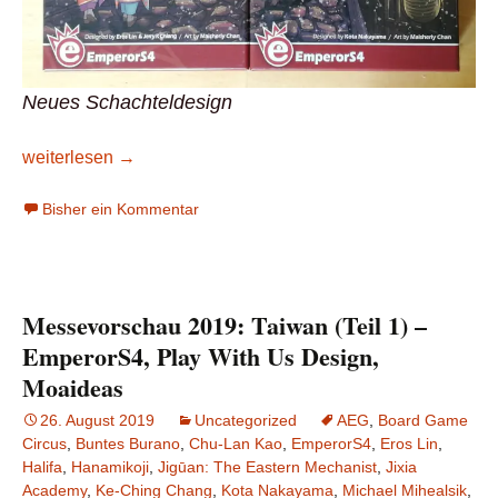
Neues Schachteldesign
Hanamikoji Reloaded
weiterlesen
→
Bisher ein Kommentar
Messevorschau 2019: Taiwan (Teil 1) –
EmperorS4, Play With Us Design,
Moaideas
26. August 2019
Uncategorized
AEG
,
Board Game
Circus
,
Buntes Burano
,
Chu-Lan Kao
,
EmperorS4
,
Eros Lin
,
Halifa
,
Hanamikoji
,
Jigūan: The Eastern Mechanist
,
Jixia
Academy
,
Ke-Ching Chang
,
Kota Nakayama
,
Michael Mihealsik
,