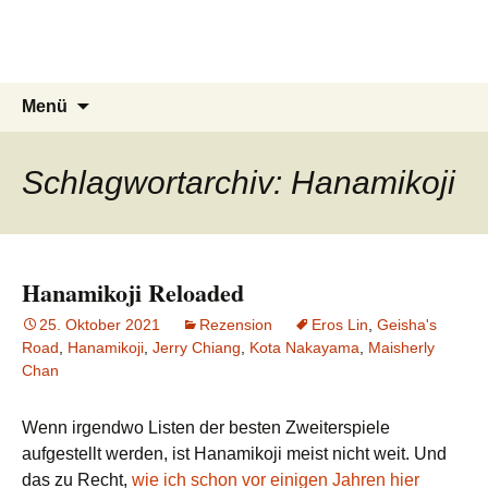
Du bist dran!
Zum
Inhalt
Spiele aus aller Welt
springen
Suchen
Menü
nach:
Schlagwortarchiv: Hanamikoji
Hanamikoji Reloaded
25. Oktober 2021
Rezension
Eros Lin
,
Geisha's
Road
,
Hanamikoji
,
Jerry Chiang
,
Kota Nakayama
,
Maisherly
Chan
Wenn irgendwo Listen der besten Zweiterspiele
aufgestellt werden, ist Hanamikoji meist nicht weit. Und
das zu Recht,
wie ich schon vor einigen Jahren hier