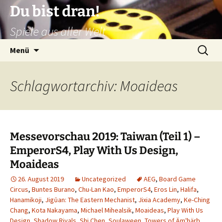
Zum
Du bist dran!
Inhalt
Spiele aus aller Welt
springen
Suchen
Menü
nach:
Schlagwortarchiv: Moaideas
Messevorschau 2019: Taiwan (Teil 1) –
EmperorS4, Play With Us Design,
Moaideas
26. August 2019
Uncategorized
AEG
,
Board Game
Circus
,
Buntes Burano
,
Chu-Lan Kao
,
EmperorS4
,
Eros Lin
,
Halifa
,
Hanamikoji
,
Jigūan: The Eastern Mechanist
,
Jixia Academy
,
Ke-Ching
Chang
,
Kota Nakayama
,
Michael Mihealsik
,
Moaideas
,
Play With Us
Design
,
Shadow Rivals
,
Shi Chen
,
Soulaween
,
Towers of Äm'härb
,