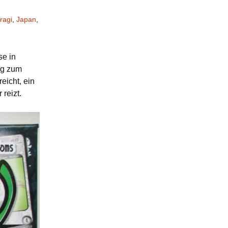
ragi
,
Japan
,
se in
ig zum
eicht, ein
reizt.