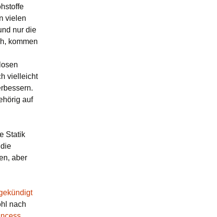
hstoffe
n vielen
und nur die
ich, kommen
dlosen
 vielleicht
erbessern.
ehörig auf
e Statik
 die
en, aber
gekündigt
ohl nach
incess