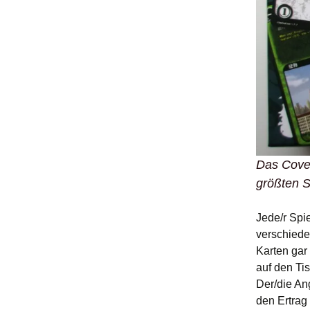
Das Cover
größten S
Jede/r Spie
verschiede
Karten gar 
auf den Ti
Der/die Ang
den Ertrag 