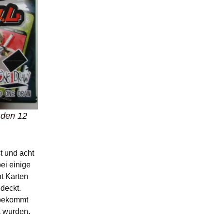
 den 12
st und acht
ei einige
ht Karten
deckt.
d bekommt
t wurden.