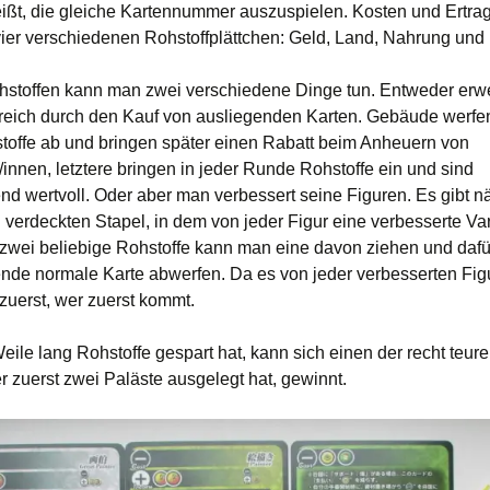
ißt, die gleiche Kartennummer auszuspielen. Kosten und Ertrag 
ier verschiedenen Rohstoffplättchen: Geld, Land, Nahrung und 
hstoffen kann man zwei verschiedene Dinge tun. Entweder erwe
reich durch den Kauf von ausliegenden Karten. Gebäude werfe
stoffe ab und bringen später einen Rabatt beim Anheuern von
innen, letztere bringen in jeder Runde Rohstoffe ein und sind
nd wertvoll. Oder aber man verbessert seine Figuren. Es gibt n
 verdeckten Stapel, in dem von jeder Figur eine verbesserte Va
r zwei beliebige Rohstoffe kann man eine davon ziehen und dafü
nde normale Karte abwerfen. Da es von jeder verbesserten Figu
 zuerst, wer zuerst kommt.
eile lang Rohstoffe gespart hat, kann sich einen der recht teur
r zuerst zwei Paläste ausgelegt hat, gewinnt.