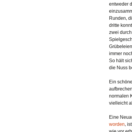
entweder d
einzusamme
Runden, di
dritte kon
zwei durch
Spielgeschw
Grübeleien
immer noch
So hält si
die Nuss 
Ein schöne
aufbrechen
normalen K
vielleicht 
Eine Neua
worden
, i
wie vor er