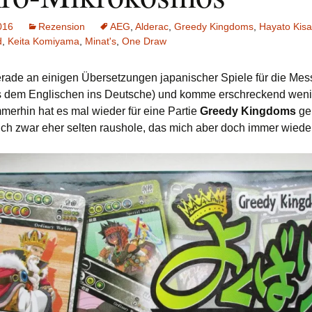
Schiebung
Verlagsliste Chile
2016
Rezension
AEG
,
Alderac
,
Greedy Kingdoms
,
Hayato Kisa
d
,
Keita Komiyama
,
Minat's
,
One Draw
Topfrosch
Verlagsliste Costa Rica
gerade an einigen Übersetzungen japanischer Spiele für die Mes
Tricky Bid
Verlagsliste Ecuador
s dem Englischen ins Deutsche) und komme erschreckend wen
mmerhin hat es mal wieder für eine Partie
Greedy Kingdoms
ger
Unmöglich!?/Débrouille-
Verlagsliste Guatemala
toi!
 ich zwar eher selten raushole, das mich aber doch immer wieder 
Verlagsliste Kolumbien
Unveröffentlichte Spiele
Verlagsliste Mexiko
Verlagsliste Peru
Verlagsliste Uruguay
Verlagsliste Venezuela