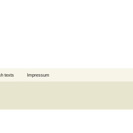
Suchen
sh texts
Impressum
nach:
 des Jahres
Datenschutz
nation Comment
s em Português