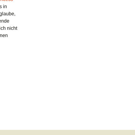
s in
 glaube,
gende
ich nicht
inen