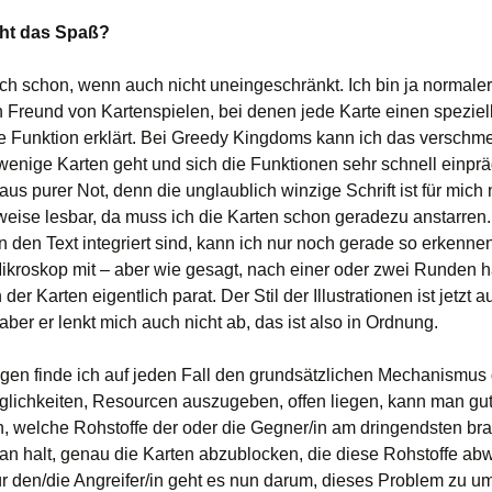
ht das Spaß?
lich schon, wenn auch nicht uneingeschränkt. Ich bin ja normale
in Freund von Kartenspielen, bei denen jede Karte einen speziel
hre Funktion erklärt. Bei Greedy Kingdoms kann ich das verschme
wenige Karten geht und sich die Funktionen sehr schnell einpr
us purer Not, denn die unglaublich winzige Schrift ist für mich 
weise lesbar, da muss ich die Karten schon geradezu anstarren.
in den Text integriert sind, kann ich nur noch gerade so erkennen
ikroskop mit – aber wie gesagt, nach einer oder zwei Runden h
der Karten eigentlich parat. Der Stil der Illustrationen ist jetzt a
aber er lenkt mich auch nicht ab, das ist also in Ordnung.
gen finde ich auf jeden Fall den grundsätzlichen Mechanismus 
glichkeiten, Resourcen auszugeben, offen liegen, kann man gu
, welche Rohstoffe der oder die Gegner/in am dringendsten br
an halt, genau die Karten abzublocken, die diese Rohstoffe ab
r den/die Angreifer/in geht es nun darum, dieses Problem zu 