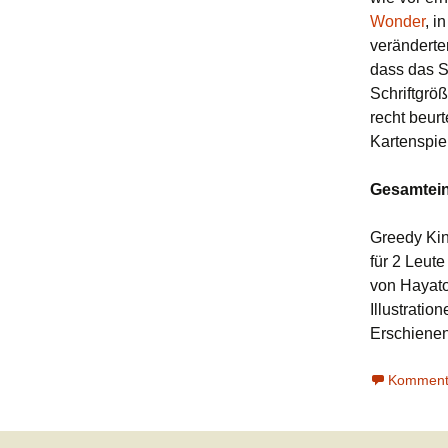
Wonder
, i
veränderter
dass das S
Schriftgrö
recht beurt
Kartenspie
Gesamtein
Greedy 
für 2 Leute
von Haya
Illustrati
Erschiene
Kommenta