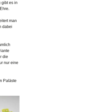
gibt es in
Ehre.
itert man
n dabei
ämlich
riante
r die
r nur eine
en Paläste