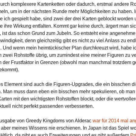
urch komplexere Kartenketten oder dadurch, erstmal andere Ro
ln, um in der nächsten Runde mehr Möglichkeiten zu haben. I
e ich gespielt habe, sind zwei der drei Karten geblockt worden 
nte ihre Wirkung entfalten. Kommt gar keine durch, ärgert man s
, ist das schon Grund zum Jubeln. So entsteht eine angenehme
indigkeit, denn gleichzeitig gibt es nicht zu viel Anlass zu en
. Und wenn mein heimtückischer Plan durchkreuzt wird, habe ich
 zwei Rohstoffe übrig, um zumindest eine meiner Figuren zu v
ch der Frustfaktor in Grenzen (obwohl man manchmal trotzdem g
bekommt).
s Element sind auch die Figuren-Upgrades, die ein bisschen di
. Man muss dann eben ein bisschen mehr spekulieren, ob man
arten mit den wichtigsten Rohstoffen blockt, oder die wertvoller
aktuell nicht perfekt passenden verbesserten.
usgabe von Greedy Kingdoms von Alderac
war für 2014 mal an
st aber meines Wissens nie erschienen. In Japan ist das Spiel w
hältlich, da gibt es auch Erweiterungen und es gibt außerdem
Pr