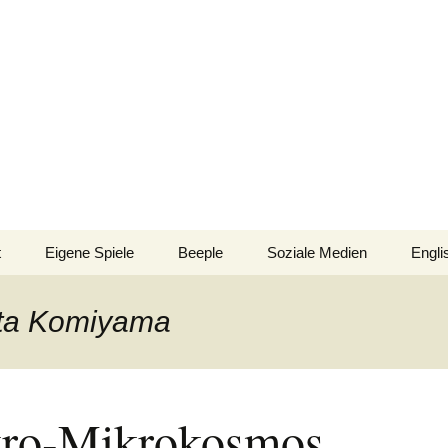
n!
t
Eigene Spiele
Beeple
Soziale Medien
Engli
nsionen/Artikel
Blick hinter die Kulissen
Spiel
Nomi
ita Komiyama
Bingo
gsliste
Mission Impractical
Verlagsliste Argentinien
inamerika
Texto
Omba/Docker
Verlagsliste Bolivien
ro-Mikrokosmos
Pari
Verlagsliste Brasilien