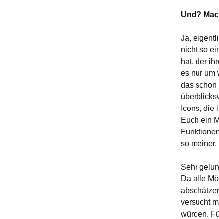
Und? Mac
Ja, eigent
nicht so e
hat, der i
es nur um 
das schon a
überblicks
Icons, die 
Euch ein M
Funktionen 
so meiner, 
Sehr gelun
Da alle Mö
abschätzen
versucht m
würden. Fü