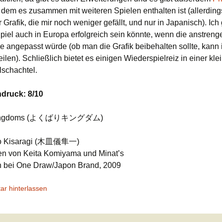
n dem es zusammen mit weiteren Spielen enthalten ist (allerding
 Grafik, die mir noch weniger gefällt, und nur in Japanisch). Ich
piel auch in Europa erfolgreich sein könnte, wenn die anstren
ße angepasst würde (ob man die Grafik beibehalten sollte, kann 
eilen). Schließlich bietet es einigen Wiederspielreiz in einer kle
lschachtel.
druck: 8/10
Kingdoms (よくばりキングダム)
to Kisaragi (木皿儀隼一)
onen von Keita Komiyama und Minat’s
n bei One Draw/Japon Brand, 2009
r hinterlassen