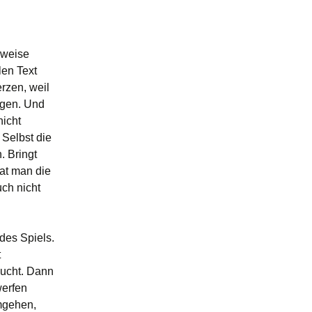
rweise
len Text
rzen, weil
ägen. Und
nicht
 Selbst die
. Bringt
at man die
uch nicht
des Spiels.
t
aucht. Dann
werfen
umgehen,