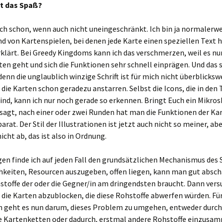
t das Spaß?
ich schon, wenn auch nicht uneingeschränkt. Ich bin ja normalerwe
nd von Kartenspielen, bei denen jede Karte einen speziellen Text ha
klärt. Bei Greedy Kingdoms kann ich das verschmerzen, weil es nu
en geht und sich die Funktionen sehr schnell einprägen. Und das 
denn die unglaublich winzige Schrift ist für mich nicht überblickswe
 die Karten schon geradezu anstarren. Selbst die Icons, die in den 
sind, kann ich nur noch gerade so erkennen. Bringt Euch ein Mikro
sagt, nach einer oder zwei Runden hat man die Funktionen der Ka
arat. Der Stil der Illustrationen ist jetzt auch nicht so meiner, abe
icht ab, das ist also in Ordnung.
en finde ich auf jeden Fall den grundsätzlichen Mechanismus des S
chkeiten, Resourcen auszugeben, offen liegen, kann man gut absc
stoffe der oder die Gegner/in am dringendsten braucht. Dann ver
 die Karten abzublocken, die diese Rohstoffe abwerfen würden. Fü
in geht es nun darum, dieses Problem zu umgehen, entweder durch
 Kartenketten oder dadurch, erstmal andere Rohstoffe einzusam