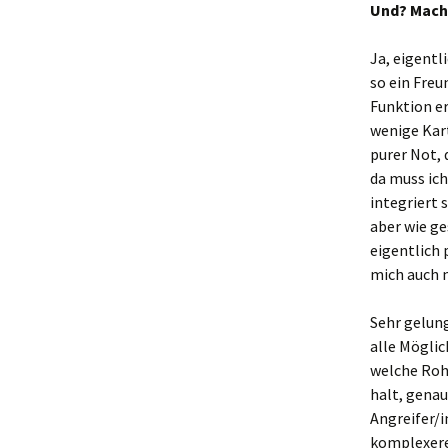
Und? Mach
Ja, eigentl
so ein Freu
Funktion er
wenige Kart
purer Not, 
da muss ich
integriert 
aber wie ge
eigentlich p
mich auch n
Sehr gelung
alle Mögli
welche Roh
halt, genau
Angreifer/
komplexere