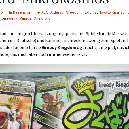
Schiebung
Verlagsliste Chile
16
Rezension
AEG
,
Alderac
,
Greedy Kingdoms
,
Hayato Kisaragi
,
 Komiyama
,
Minat's
,
One Draw
Topfrosch
Verlagsliste Costa Rica
erade an einigen Übersetzungen japanischer Spiele für die Messe in
Tricky Bid
Verlagsliste Ecuador
chen ins Deutsche) und komme erschreckend wenig zum Spielen.
wieder für eine Partie
Greedy Kingdoms
gereicht, ein Spiel, das i
Unmöglich!?/Débrouille-
Verlagsliste Guatemala
toi!
hole, das mich aber doch immer wieder reizt.
Verlagsliste Kolumbien
Unveröffentlichte Spiele
Verlagsliste Mexiko
Verlagsliste Peru
Verlagsliste Uruguay
Verlagsliste Venezuela