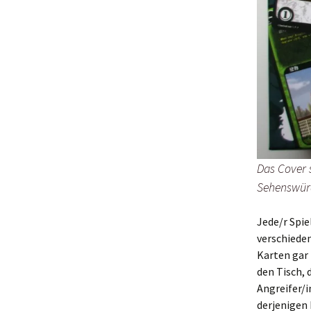
Das Cover 
Sehenswürd
Jede/r Spie
verschieden
Karten gar 
den Tisch, 
Angreifer/i
derjenigen 