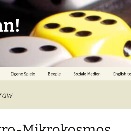
an!
Eigene Spiele
Beeple
Soziale Medien
English t
ionen/Artikel
Blick hinter die Kulissen
Spiel des
Nominati
Draw
Bingo
liste
Mission Impractical
Verlagsliste Argentinien
amerika
Textos e
Omba/Docker
Verlagsliste Bolivien
kro-Mikrokosmos
Pari
Verlagsliste Brasilien