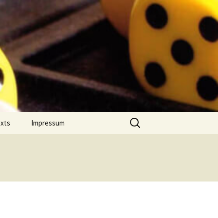
Suchen
exts
Impressum
nach:
 Jahres
Datenschutz
on Comment
m Português