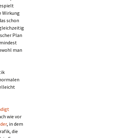
espielt
re Wirkung
das schon
leichzeitig
ischer Plan
umindest
(obwohl man
tik
 normalen
elleicht
ndigt
ach wie vor
der
, in dem
afik, die