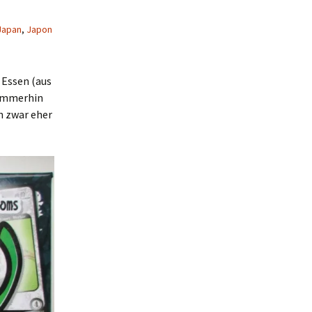
Japan
,
Japon
 Essen (aus
 Immerhin
ch zwar eher