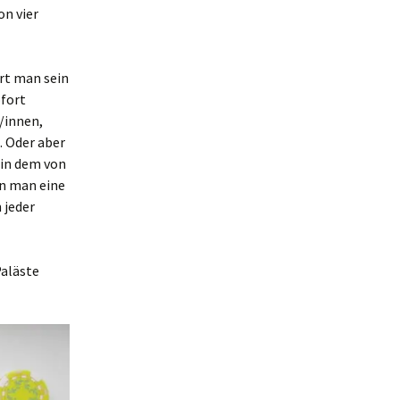
on vier
rt man sein
ofort
/innen,
. Oder aber
 in dem von
nn man eine
 jeder
Paläste