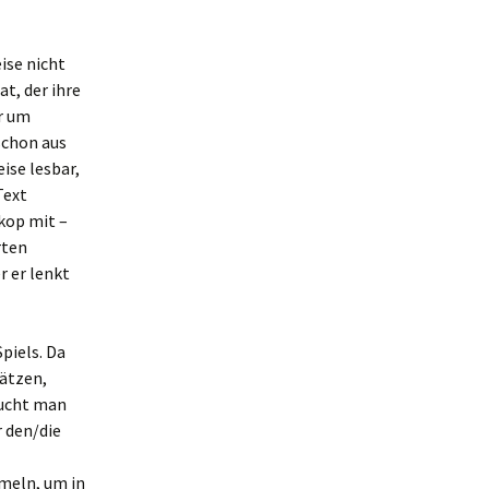
ise nicht
t, der ihre
r um
schon aus
ise lesbar,
Text
skop mit –
rten
r er lenkt
piels. Da
hätzen,
sucht man
r den/die
meln, um in