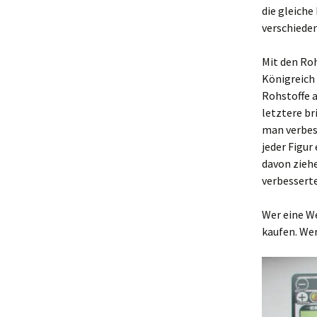
die gleiche
verschiede
Mit den Ro
Königreich
Rohstoffe 
letztere br
man verbess
jeder Figur
davon ziehe
verbesserte
Wer eine We
kaufen. Wer