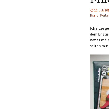
25. Juli 20
Brand
,
Keita
Ich sitze g
dem Englis
hat es mal 
selten raus