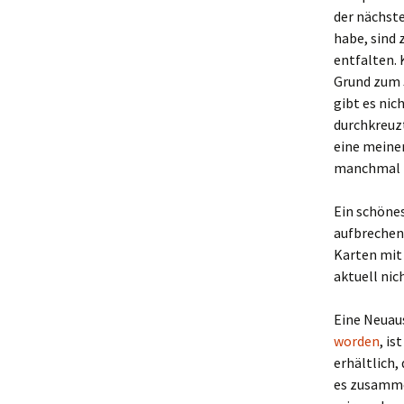
der nächste
habe, sind 
entfalten. 
Grund zum 
gibt es nic
durchkreuzt
eine meiner
manchmal t
Ein schönes
aufbrechen
Karten mit 
aktuell nic
Eine Neuau
worden
, is
erhältlich,
es zusammen