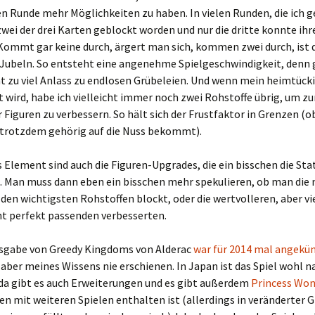
n Runde mehr Möglichkeiten zu haben. In vielen Runden, die ich g
zwei der drei Karten geblockt worden und nur die dritte konnte ih
Kommt gar keine durch, ärgert man sich, kommen zwei durch, ist 
Jubeln. So entsteht eine angenehme Spielgeschwindigkeit, denn g
ht zu viel Anlass zu endlosen Grübeleien. Und wenn mein heimtück
 wird, habe ich vielleicht immer noch zwei Rohstoffe übrig, um z
 Figuren zu verbessern. So hält sich der Frustfaktor in Grenzen 
rotzdem gehörig auf die Nuss bekommt).
 Element sind auch die Figuren-Upgrades, die ein bisschen die Sta
. Man muss dann eben ein bisschen mehr spekulieren, ob man die
den wichtigsten Rohstoffen blockt, oder die wertvolleren, aber vi
ht perfekt passenden verbesserten.
sgabe von Greedy Kingdoms von Alderac
war für 2014 mal angekü
t aber meines Wissens nie erschienen. In Japan ist das Spiel wohl n
 da gibt es auch Erweiterungen und es gibt außerdem
Princess Won
 mit weiteren Spielen enthalten ist (allerdings in veränderter Gr