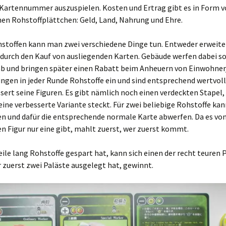
 Kartennummer auszuspielen. Kosten und Ertrag gibt es in Form v
nen Rohstoffplättchen: Geld, Land, Nahrung und Ehre.
hstoffen kann man zwei verschiedene Dinge tun. Entweder erweite
 durch den Kauf von ausliegenden Karten. Gebäude werfen dabei s
ab und bringen später einen Rabatt beim Anheuern von Einwohner
ingen in jeder Runde Rohstoffe ein und sind entsprechend wertvoll
ert seine Figuren. Es gibt nämlich noch einen verdeckten Stapel,
 eine verbesserte Variante steckt. Für zwei beliebige Rohstoffe ka
n und dafür die entsprechende normale Karte abwerfen. Da es von
n Figur nur eine gibt, mahlt zuerst, wer zuerst kommt.
ile lang Rohstoffe gespart hat, kann sich einen der recht teuren 
 zuerst zwei Paläste ausgelegt hat, gewinnt.