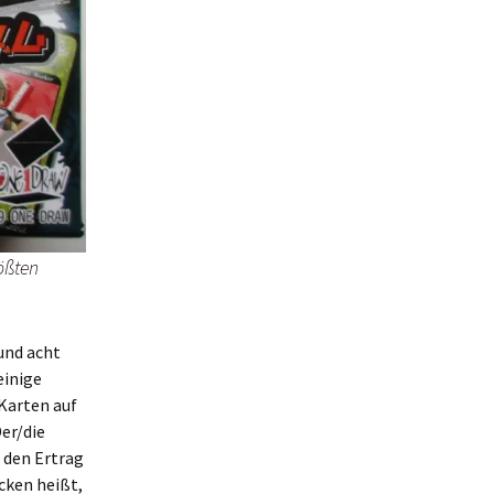
ößten
 und acht
einige
 Karten auf
er/die
 den Ertrag
cken heißt,