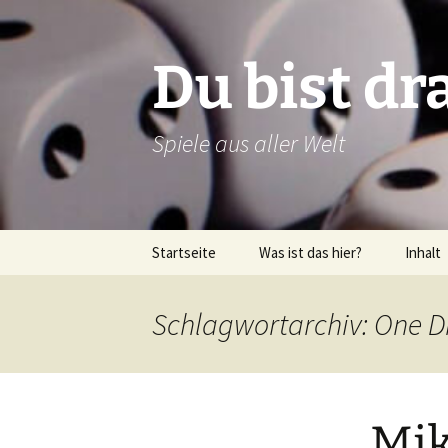
Zum
Inhalt
springen
Du bist dr
Spiele aus aller Welt
Startseite
Was ist das hier?
Inhalt
Über dieses Blog
Rezens
Schlagwortarchiv: One 
Über mich
Verlags
Latein
Mi