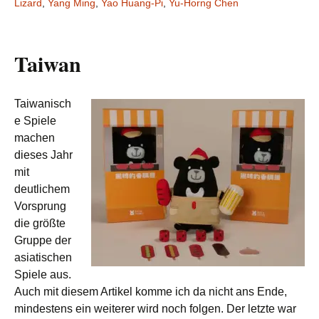
Lizard
,
Yang Ming
,
Yao Huang-Pi
,
Yu-Horng Chen
Taiwan
Taiwanisch
e Spiele
machen
dieses Jahr
mit
deutlichem
Vorsprung
die größte
Gruppe der
asiatischen
Spiele aus.
Auch mit diesem Artikel komme ich da nicht ans Ende,
mindestens ein weiterer wird noch folgen. Der letzte war