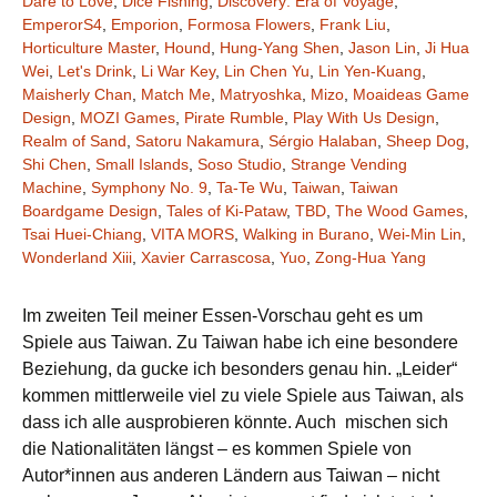
Dare to Love
,
Dice Fishing
,
Discovery: Era of Voyage
,
EmperorS4
,
Emporion
,
Formosa Flowers
,
Frank Liu
,
Horticulture Master
,
Hound
,
Hung-Yang Shen
,
Jason Lin
,
Ji Hua
Wei
,
Let's Drink
,
Li War Key
,
Lin Chen Yu
,
Lin Yen-Kuang
,
Maisherly Chan
,
Match Me
,
Matryoshka
,
Mizo
,
Moaideas Game
Design
,
MOZI Games
,
Pirate Rumble
,
Play With Us Design
,
Realm of Sand
,
Satoru Nakamura
,
Sérgio Halaban
,
Sheep Dog
,
Shi Chen
,
Small Islands
,
Soso Studio
,
Strange Vending
Machine
,
Symphony No. 9
,
Ta-Te Wu
,
Taiwan
,
Taiwan
Boardgame Design
,
Tales of Ki-Pataw
,
TBD
,
The Wood Games
,
Tsai Huei-Chiang
,
VITA MORS
,
Walking in Burano
,
Wei-Min Lin
,
Wonderland Xiii
,
Xavier Carrascosa
,
Yuo
,
Zong-Hua Yang
Im zweiten Teil meiner Essen-Vorschau geht es um
Spiele aus Taiwan. Zu Taiwan habe ich eine besondere
Beziehung, da gucke ich besonders genau hin. „Leider“
kommen mittlerweile viel zu viele Spiele aus Taiwan, als
dass ich alle ausprobieren könnte. Auch mischen sich
die Nationalitäten längst – es kommen Spiele von
Autor*innen aus anderen Ländern aus Taiwan – nicht