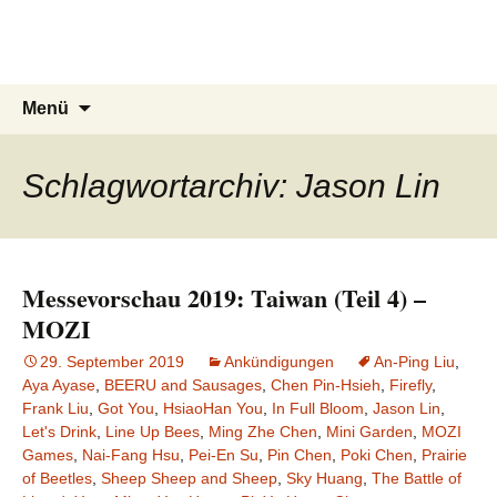
Du bist dran!
Zum
Inhalt
Spiele aus aller Welt
springen
Suchen
Menü
nach:
Schlagwortarchiv: Jason Lin
Messevorschau 2019: Taiwan (Teil 4) –
MOZI
29. September 2019
Ankündigungen
An-Ping Liu
,
Aya Ayase
,
BEERU and Sausages
,
Chen Pin-Hsieh
,
Firefly
,
Frank Liu
,
Got You
,
HsiaoHan You
,
In Full Bloom
,
Jason Lin
,
Let's Drink
,
Line Up Bees
,
Ming Zhe Chen
,
Mini Garden
,
MOZI
Games
,
Nai-Fang Hsu
,
Pei-En Su
,
Pin Chen
,
Poki Chen
,
Prairie
of Beetles
,
Sheep Sheep and Sheep
,
Sky Huang
,
The Battle of