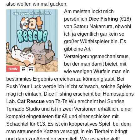
also wollen wir mal gucken:
Am meisten lockt mich
persönlich
Dice Fishing
(€18)
von Satoru Nakamura, obwohl
ich ja eigentlich gar kein so
großer Würfelspieler bin. Es
gibt eine Art
Versteigerungsmechanismus,
bei der man damit bietet, mit
wie wenigen Würfeln man ein
bestimmtes Ergebnis erreichen zu können glaubt. Bei
Push Your Luck werde ich leicht schwach, solche Spiele
mag ich einfach. Dice Fishing erscheint bei Homosapiens
Lab.
Cat Rescue
von Ta-Te Wu erscheint bei Sunrise
Tornado Studio und ist in zwei Versionen erhältlich, einer
kompakt eingetüteten für €8 und einer schicken mit
Schachtel für €13. Es ist ein kooperatives Spiel, bei dem
man streunende Katzen versorgt, in ein Tierheim bringt
und dann zur Adoption vermittelt. Wer es vorbestellt,