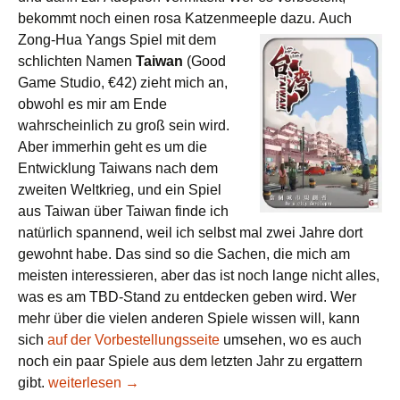
bekommt noch einen rosa Katzenmeeple dazu.
Auch
Zong-Hua Yangs Spiel mit dem
schlichten Namen
Taiwan
(Good
Game Studio, €42) zieht mich an,
obwohl es mir am Ende
wahrscheinlich zu groß sein wird.
Aber immerhin geht es um die
Entwicklung Taiwans nach dem
zweiten Weltkrieg, und ein Spiel
aus Taiwan über Taiwan finde ich
natürlich spannend, weil ich selbst mal zwei Jahre dort
gewohnt habe. Das sind so die Sachen, die mich am
meisten interessieren, aber das ist noch lange nicht alles,
was es am TBD-Stand zu entdecken geben wird. Wer
mehr über die vielen anderen Spiele wissen will, kann
sich
auf der Vorbestellungsseite
umsehen, wo es auch
noch ein paar Spiele aus dem letzten Jahr zu ergattern
Drei Tage im Oktober – die Messevorschau 2018 (Teil 2
gibt.
weiterlesen
→