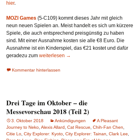
hier
.
MOZI Games
(5-C109) kommt dieses Jahr mit gleich
neun neuen Spielen an. Meist handelt es sich um kürzere
Spiele, die auch entsprechend preisgünstig zu haben
sind. Mit einer Ausnahme kosten sie alle €8 Euro. Die
Ausnahme ist ein Kinderspiel, das €21 kostet und dafür
Messevorschau 2019: Taiwan (Teil 4) – MOZI
geradezu zum
weiterlesen
→
Kommentar hinterlassen
Drei Tage im Oktober – die
Messevorschau 2018 (Teil 2)
3. Oktober 2018
Ankündigungen
A Pleasant
Journey to Neko
,
Alexis Allard
,
Cat Rescue
,
Chih-Fan Chen
,
Citie Lo
,
City Explorer: Kyoto
,
City Explorer: Tainan
,
Clark Lee
,