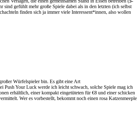
schen Verlagen, die einen gemeinsamen Stand in Essen betreiben (
5-
 sind gefühlt mehr große Spiele dabei als in den letzten (ich selbst
hachteln finden sich ja immer viele Interessent*innen, also wollen
roßer Würfelspieler bin. Es gibt eine Art
ei Push Your Luck werde ich leicht schwach, solche Spiele mag ich
nen erhältlich, einer kompakt eingetüteten für €8 und einer schicken
 vermittelt. Wer es vorbestellt, bekommt noch einen rosa Katzenmeeple