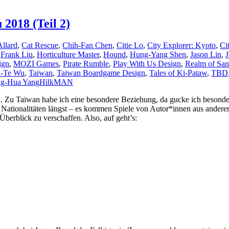
2018 (Teil 2)
Allard
,
Cat Rescue
,
Chih-Fan Chen
,
Citie Lo
,
City Explorer: Kyoto
,
Ci
,
Frank Liu
,
Horticulture Master
,
Hound
,
Hung-Yang Shen
,
Jason Lin
,
J
ign
,
MOZI Games
,
Pirate Rumble
,
Play With Us Design
,
Realm of Sa
a-Te Wu
,
Taiwan
,
Taiwan Boardgame Design
,
Tales of Ki-Pataw
,
TBD
g-Hua Yang
HilkMAN
. Zu Taiwan habe ich eine besondere Beziehung, da gucke ich besonders
e Nationalitäten längst – es kommen Spiele von Autor*innen aus andere
Überblick zu verschaffen. Also, auf geht’s: