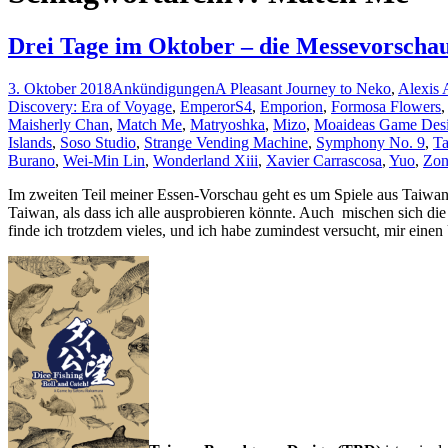
Drei Tage im Oktober – die Messevorschau 
3. Oktober 2018
Ankündigungen
A Pleasant Journey to Neko
,
Alexis 
Discovery: Era of Voyage
,
EmperorS4
,
Emporion
,
Formosa Flowers
Maisherly Chan
,
Match Me
,
Matryoshka
,
Mizo
,
Moaideas Game Des
Islands
,
Soso Studio
,
Strange Vending Machine
,
Symphony No. 9
,
T
Burano
,
Wei-Min Lin
,
Wonderland Xiii
,
Xavier Carrascosa
,
Yuo
,
Zon
Im zweiten Teil meiner Essen-Vorschau geht es um Spiele aus Taiwan
Taiwan, als dass ich alle ausprobieren könnte. Auch mischen sich di
finde ich trotzdem vieles, und ich habe zumindest versucht, mir einen 