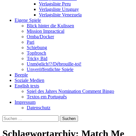
Verlagsliste Peru
Verlagsliste Uruguay
Verlagsliste Venezuela
Eigene Spiele
Blick hinter die Kulissen
Mission Impractical
Omba/Docker
Pari
Schiebung
Topfrosch
Tricky Bid
Unmöglich!?/Débrouille-toi!
Unveröffentlichte Spiele
Beeple
Soziale Medien
English texts
Spiel des Jahres Nomination Comment Bingo
Textos em Português
Impressum
Datenschutz
Suchen
nach:
Schlagwortarchiv: Match Me