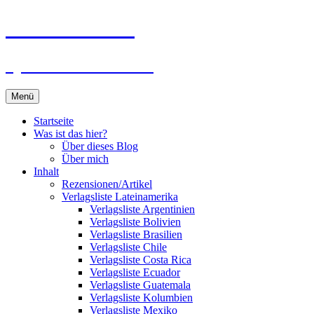
Zum
Du bist dran!
Inhalt
springen
Spiele aus aller Welt
Menü
Startseite
Was ist das hier?
Über dieses Blog
Über mich
Inhalt
Rezensionen/Artikel
Verlagsliste Lateinamerika
Verlagsliste Argentinien
Verlagsliste Bolivien
Verlagsliste Brasilien
Verlagsliste Chile
Verlagsliste Costa Rica
Verlagsliste Ecuador
Verlagsliste Guatemala
Verlagsliste Kolumbien
Verlagsliste Mexiko