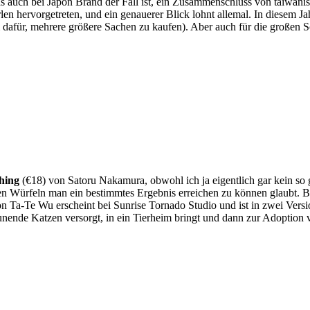
as auch bei Japon Brand der Fall ist, ein Zusammenschluss von taiwani
en hervorgetreten, und ein genauerer Blick lohnt allemal. In diesem Jahr
dafür, mehrere größere Sachen zu kaufen). Aber auch für die großen Sc
hing
(€18) von Satoru Nakamura, obwohl ich ja eigentlich gar kein so g
en Würfeln man ein bestimmtes Ergebnis erreichen zu können glaubt. B
n Ta-Te Wu erscheint bei Sunrise Tornado Studio und ist in zwei Versio
reunende Katzen versorgt, in ein Tierheim bringt und dann zur Adoption