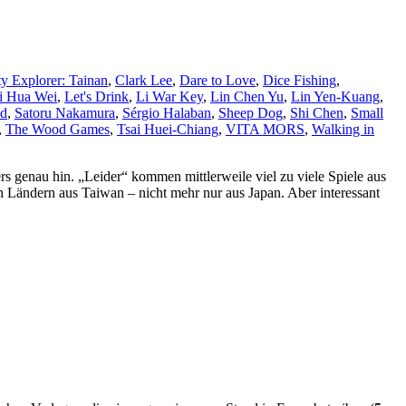
ty Explorer: Tainan
,
Clark Lee
,
Dare to Love
,
Dice Fishing
,
i Hua Wei
,
Let's Drink
,
Li War Key
,
Lin Chen Yu
,
Lin Yen-Kuang
,
nd
,
Satoru Nakamura
,
Sérgio Halaban
,
Sheep Dog
,
Shi Chen
,
Small
,
The Wood Games
,
Tsai Huei-Chiang
,
VITA MORS
,
Walking in
 genau hin. „Leider“ kommen mittlerweile viel zu viele Spiele aus
n Ländern aus Taiwan – nicht mehr nur aus Japan. Aber interessant