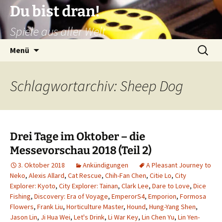
Zum
Du bist dran!
Inhalt
Spiele aus aller Welt
springen
Suchen
Menü
nach:
Schlagwortarchiv: Sheep Dog
Drei Tage im Oktober – die
Messevorschau 2018 (Teil 2)
3. Oktober 2018
Ankündigungen
A Pleasant Journey to
Neko
,
Alexis Allard
,
Cat Rescue
,
Chih-Fan Chen
,
Citie Lo
,
City
Explorer: Kyoto
,
City Explorer: Tainan
,
Clark Lee
,
Dare to Love
,
Dice
Fishing
,
Discovery: Era of Voyage
,
EmperorS4
,
Emporion
,
Formosa
Flowers
,
Frank Liu
,
Horticulture Master
,
Hound
,
Hung-Yang Shen
,
Jason Lin
,
Ji Hua Wei
,
Let's Drink
,
Li War Key
,
Lin Chen Yu
,
Lin Yen-