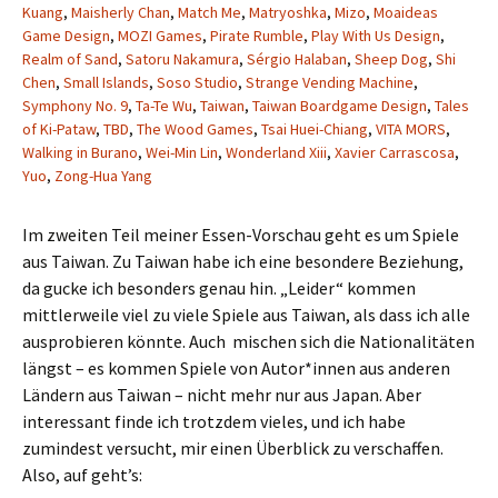
Kuang
,
Maisherly Chan
,
Match Me
,
Matryoshka
,
Mizo
,
Moaideas
Game Design
,
MOZI Games
,
Pirate Rumble
,
Play With Us Design
,
Realm of Sand
,
Satoru Nakamura
,
Sérgio Halaban
,
Sheep Dog
,
Shi
Chen
,
Small Islands
,
Soso Studio
,
Strange Vending Machine
,
Symphony No. 9
,
Ta-Te Wu
,
Taiwan
,
Taiwan Boardgame Design
,
Tales
of Ki-Pataw
,
TBD
,
The Wood Games
,
Tsai Huei-Chiang
,
VITA MORS
,
Walking in Burano
,
Wei-Min Lin
,
Wonderland Xiii
,
Xavier Carrascosa
,
Yuo
,
Zong-Hua Yang
Im zweiten Teil meiner Essen-Vorschau geht es um Spiele
aus Taiwan. Zu Taiwan habe ich eine besondere Beziehung,
da gucke ich besonders genau hin. „Leider“ kommen
mittlerweile viel zu viele Spiele aus Taiwan, als dass ich alle
ausprobieren könnte. Auch mischen sich die Nationalitäten
längst – es kommen Spiele von Autor*innen aus anderen
Ländern aus Taiwan – nicht mehr nur aus Japan. Aber
interessant finde ich trotzdem vieles, und ich habe
zumindest versucht, mir einen Überblick zu verschaffen.
Also, auf geht’s: