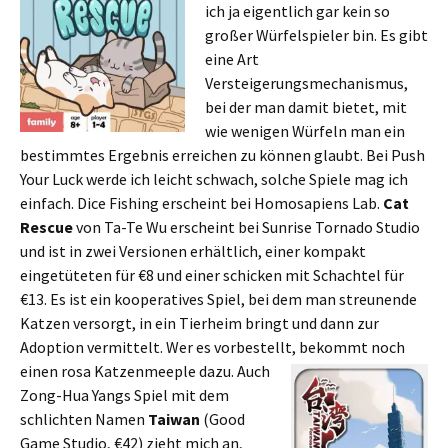
ich ja eigentlich gar kein so
großer Würfelspieler bin. Es gibt
eine Art
Versteigerungsmechanismus,
bei der man damit bietet, mit
wie wenigen Würfeln man ein
bestimmtes Ergebnis erreichen zu können glaubt. Bei Push
Your Luck werde ich leicht schwach, solche Spiele mag ich
einfach. Dice Fishing erscheint bei Homosapiens Lab.
Cat
Rescue
von Ta-Te Wu erscheint bei Sunrise Tornado Studio
und ist in zwei Versionen erhältlich, einer kompakt
eingetüteten für €8 und einer schicken mit Schachtel für
€13. Es ist ein kooperatives Spiel, bei dem man streunende
Katzen versorgt, in ein Tierheim bringt und dann zur
Adoption vermittelt. Wer es vorbestellt, bekommt noch
einen rosa Katzenmeeple dazu.
Auch
Zong-Hua Yangs Spiel mit dem
schlichten Namen
Taiwan
(Good
Game Studio, €42) zieht mich an,