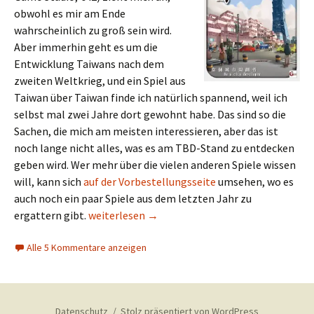
obwohl es mir am Ende
wahrscheinlich zu groß sein wird.
Aber immerhin geht es um die
Entwicklung Taiwans nach dem
zweiten Weltkrieg, und ein Spiel aus
Taiwan über Taiwan finde ich natürlich spannend, weil ich
selbst mal zwei Jahre dort gewohnt habe. Das sind so die
Sachen, die mich am meisten interessieren, aber das ist
noch lange nicht alles, was es am TBD-Stand zu entdecken
geben wird. Wer mehr über die vielen anderen Spiele wissen
will, kann sich
auf der Vorbestellungsseite
umsehen, wo es
auch noch ein paar Spiele aus dem letzten Jahr zu
Drei Tage im Oktober – die Messevorschau 2018 
ergattern gibt.
weiterlesen
→
Alle 5 Kommentare anzeigen
Datenschutz
Stolz präsentiert von WordPress