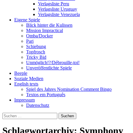
Verlagsliste Peru
Verlagsliste Uruguay
Verlagsliste Venezuela
Eigene Spiele
Blick hinter die Kulissen
Mission Impractical
Omba/Docker
Pari
Schiebung
Topfrosch
Tricky Bid
Unmöglich!?/Débrouille-toi!
Unveröffentlichte Spiele
Beeple
Soziale Medien
English texts
Spiel des Jahres Nomination Comment Bingo
Textos em Português
Impressum
Datenschutz
Suchen
nach:
Schlagwortarchiv: Symphony