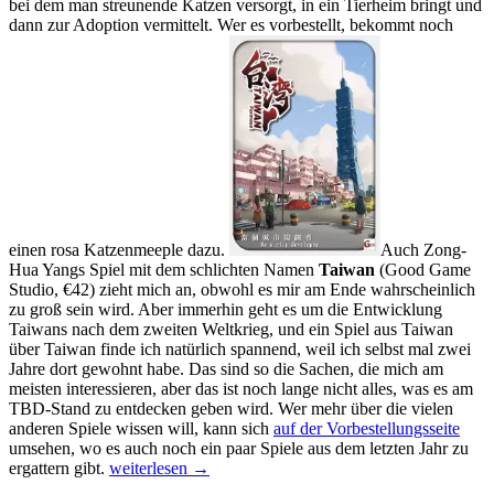
bei dem man streunende Katzen versorgt, in ein Tierheim bringt und
dann zur Adoption vermittelt. Wer es vorbestellt, bekommt noch
einen rosa Katzenmeeple dazu.
Auch Zong-
Hua Yangs Spiel mit dem schlichten Namen
Taiwan
(Good Game
Studio, €42) zieht mich an, obwohl es mir am Ende wahrscheinlich
zu groß sein wird. Aber immerhin geht es um die Entwicklung
Taiwans nach dem zweiten Weltkrieg, und ein Spiel aus Taiwan
über Taiwan finde ich natürlich spannend, weil ich selbst mal zwei
Jahre dort gewohnt habe. Das sind so die Sachen, die mich am
meisten interessieren, aber das ist noch lange nicht alles, was es am
TBD-Stand zu entdecken geben wird. Wer mehr über die vielen
anderen Spiele wissen will, kann sich
auf der Vorbestellungsseite
umsehen, wo es auch noch ein paar Spiele aus dem letzten Jahr zu
Drei
ergattern gibt.
weiterlesen
→
Tage