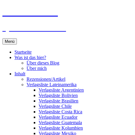
Zum
Du bist dran!
Inhalt
springen
Spiele aus aller Welt
Menü
Startseite
Was ist das hier?
Über dieses Blog
Über mich
Inhalt
Rezensionen/Artikel
Verlagsliste Lateinamerika
Verlagsliste Argentinien
Verlagsliste Bolivien
Verlagsliste Brasilien
Verlagsliste Chile
Verlagsliste Costa Rica
Verlagsliste Ecuador
Verlagsliste Guatemala
Verlagsliste Kolumbien
Verlagsliste Mexiko