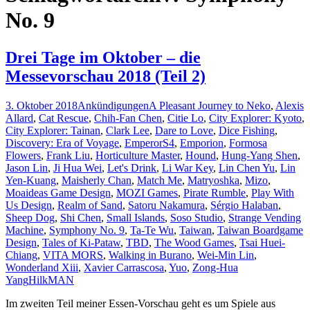
No. 9
Drei Tage im Oktober – die
Messevorschau 2018 (Teil 2)
3. Oktober 2018
Ankündigungen
A Pleasant Journey to Neko
,
Alexis
Allard
,
Cat Rescue
,
Chih-Fan Chen
,
Citie Lo
,
City Explorer: Kyoto
,
City Explorer: Tainan
,
Clark Lee
,
Dare to Love
,
Dice Fishing
,
Discovery: Era of Voyage
,
EmperorS4
,
Emporion
,
Formosa
Flowers
,
Frank Liu
,
Horticulture Master
,
Hound
,
Hung-Yang Shen
,
Jason Lin
,
Ji Hua Wei
,
Let's Drink
,
Li War Key
,
Lin Chen Yu
,
Lin
Yen-Kuang
,
Maisherly Chan
,
Match Me
,
Matryoshka
,
Mizo
,
Moaideas Game Design
,
MOZI Games
,
Pirate Rumble
,
Play With
Us Design
,
Realm of Sand
,
Satoru Nakamura
,
Sérgio Halaban
,
Sheep Dog
,
Shi Chen
,
Small Islands
,
Soso Studio
,
Strange Vending
Machine
,
Symphony No. 9
,
Ta-Te Wu
,
Taiwan
,
Taiwan Boardgame
Design
,
Tales of Ki-Pataw
,
TBD
,
The Wood Games
,
Tsai Huei-
Chiang
,
VITA MORS
,
Walking in Burano
,
Wei-Min Lin
,
Wonderland Xiii
,
Xavier Carrascosa
,
Yuo
,
Zong-Hua
Yang
HilkMAN
Im zweiten Teil meiner Essen-Vorschau geht es um Spiele aus