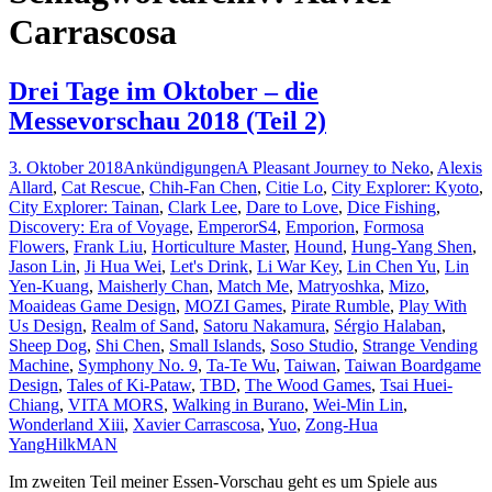
Carrascosa
Drei Tage im Oktober – die
Messevorschau 2018 (Teil 2)
3. Oktober 2018
Ankündigungen
A Pleasant Journey to Neko
,
Alexis
Allard
,
Cat Rescue
,
Chih-Fan Chen
,
Citie Lo
,
City Explorer: Kyoto
,
City Explorer: Tainan
,
Clark Lee
,
Dare to Love
,
Dice Fishing
,
Discovery: Era of Voyage
,
EmperorS4
,
Emporion
,
Formosa
Flowers
,
Frank Liu
,
Horticulture Master
,
Hound
,
Hung-Yang Shen
,
Jason Lin
,
Ji Hua Wei
,
Let's Drink
,
Li War Key
,
Lin Chen Yu
,
Lin
Yen-Kuang
,
Maisherly Chan
,
Match Me
,
Matryoshka
,
Mizo
,
Moaideas Game Design
,
MOZI Games
,
Pirate Rumble
,
Play With
Us Design
,
Realm of Sand
,
Satoru Nakamura
,
Sérgio Halaban
,
Sheep Dog
,
Shi Chen
,
Small Islands
,
Soso Studio
,
Strange Vending
Machine
,
Symphony No. 9
,
Ta-Te Wu
,
Taiwan
,
Taiwan Boardgame
Design
,
Tales of Ki-Pataw
,
TBD
,
The Wood Games
,
Tsai Huei-
Chiang
,
VITA MORS
,
Walking in Burano
,
Wei-Min Lin
,
Wonderland Xiii
,
Xavier Carrascosa
,
Yuo
,
Zong-Hua
Yang
HilkMAN
Im zweiten Teil meiner Essen-Vorschau geht es um Spiele aus