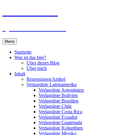
Zum
Du bist dran!
Inhalt
springen
Spiele aus aller Welt
Menü
Startseite
Was ist das hier?
Über dieses Blog
Über mich
Inhalt
Rezensionen/Artikel
Verlagsliste Lateinamerika
Verlagsliste Argentinien
Verlagsliste Bolivien
Verlagsliste Brasilien
Verlagsliste Chile
Verlagsliste Costa Rica
Verlagsliste Ecuador
Verlagsliste Guatemala
Verlagsliste Kolumbien
Verlagsliste Mexiko