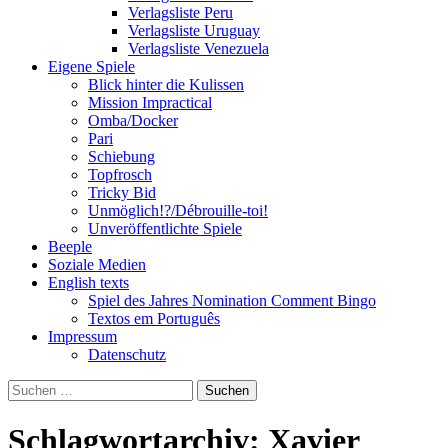
Verlagsliste Peru
Verlagsliste Uruguay
Verlagsliste Venezuela
Eigene Spiele
Blick hinter die Kulissen
Mission Impractical
Omba/Docker
Pari
Schiebung
Topfrosch
Tricky Bid
Unmöglich!?/Débrouille-toi!
Unveröffentlichte Spiele
Beeple
Soziale Medien
English texts
Spiel des Jahres Nomination Comment Bingo
Textos em Português
Impressum
Datenschutz
Suchen
nach:
Schlagwortarchiv: Xavier