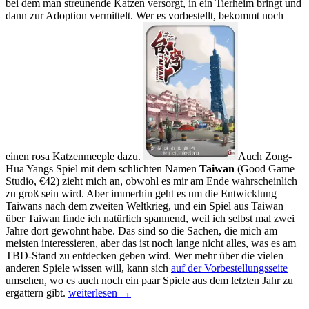
bei dem man streunende Katzen versorgt, in ein Tierheim bringt und
dann zur Adoption vermittelt. Wer es vorbestellt, bekommt noch
einen rosa Katzenmeeple dazu.
Auch Zong-
Hua Yangs Spiel mit dem schlichten Namen
Taiwan
(Good Game
Studio, €42) zieht mich an, obwohl es mir am Ende wahrscheinlich
zu groß sein wird. Aber immerhin geht es um die Entwicklung
Taiwans nach dem zweiten Weltkrieg, und ein Spiel aus Taiwan
über Taiwan finde ich natürlich spannend, weil ich selbst mal zwei
Jahre dort gewohnt habe. Das sind so die Sachen, die mich am
meisten interessieren, aber das ist noch lange nicht alles, was es am
TBD-Stand zu entdecken geben wird. Wer mehr über die vielen
anderen Spiele wissen will, kann sich
auf der Vorbestellungsseite
umsehen, wo es auch noch ein paar Spiele aus dem letzten Jahr zu
Drei
ergattern gibt.
weiterlesen
→
Tage