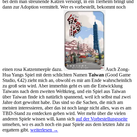
bei dem man streunende Katzen versorgt, in ein Tierheim bringt und
dann zur Adoption vermittelt. Wer es vorbestellt, bekommt noch
einen rosa Katzenmeeple dazu.
Auch Zong-
Hua Yangs Spiel mit dem schlichten Namen
Taiwan
(Good Game
Studio, €42) zieht mich an, obwohl es mir am Ende wahrscheinlich
zu groß sein wird. Aber immerhin geht es um die Entwicklung
Taiwans nach dem zweiten Weltkrieg, und ein Spiel aus Taiwan
über Taiwan finde ich natürlich spannend, weil ich selbst mal zwei
Jahre dort gewohnt habe. Das sind so die Sachen, die mich am
meisten interessieren, aber das ist noch lange nicht alles, was es am
TBD-Stand zu entdecken geben wird. Wer mehr über die vielen
anderen Spiele wissen will, kann sich
auf der Vorbestellungsseite
umsehen, wo es auch noch ein paar Spiele aus dem letzten Jahr zu
Drei
ergattern gibt.
weiterlesen
→
Tage