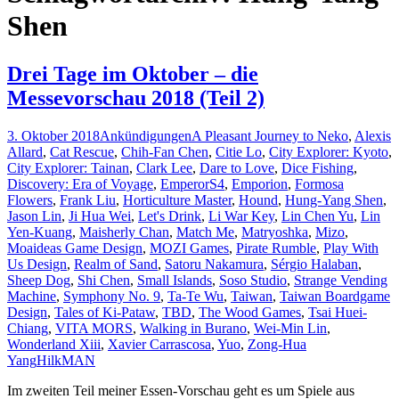
Shen
Drei Tage im Oktober – die
Messevorschau 2018 (Teil 2)
3. Oktober 2018
Ankündigungen
A Pleasant Journey to Neko
,
Alexis
Allard
,
Cat Rescue
,
Chih-Fan Chen
,
Citie Lo
,
City Explorer: Kyoto
,
City Explorer: Tainan
,
Clark Lee
,
Dare to Love
,
Dice Fishing
,
Discovery: Era of Voyage
,
EmperorS4
,
Emporion
,
Formosa
Flowers
,
Frank Liu
,
Horticulture Master
,
Hound
,
Hung-Yang Shen
,
Jason Lin
,
Ji Hua Wei
,
Let's Drink
,
Li War Key
,
Lin Chen Yu
,
Lin
Yen-Kuang
,
Maisherly Chan
,
Match Me
,
Matryoshka
,
Mizo
,
Moaideas Game Design
,
MOZI Games
,
Pirate Rumble
,
Play With
Us Design
,
Realm of Sand
,
Satoru Nakamura
,
Sérgio Halaban
,
Sheep Dog
,
Shi Chen
,
Small Islands
,
Soso Studio
,
Strange Vending
Machine
,
Symphony No. 9
,
Ta-Te Wu
,
Taiwan
,
Taiwan Boardgame
Design
,
Tales of Ki-Pataw
,
TBD
,
The Wood Games
,
Tsai Huei-
Chiang
,
VITA MORS
,
Walking in Burano
,
Wei-Min Lin
,
Wonderland Xiii
,
Xavier Carrascosa
,
Yuo
,
Zong-Hua
Yang
HilkMAN
Im zweiten Teil meiner Essen-Vorschau geht es um Spiele aus