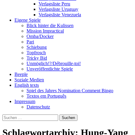
Verlagsliste Peru
Verlagsliste Uruguay
Verlagsliste Venezuela
Eigene Spiele
Blick hinter die Kulissen
Mission Impractical
Omba/Docker
Pari
Schiebung
Topfrosch
Tricky Bid
Unmöglich!?/Débrouille-toi!
Unveröffentlichte Spiele
Beeple
Soziale Medien
English texts
Spiel des Jahres Nomination Comment Bingo
Textos em Português
Impressum
Datenschutz
Suchen
nach:
Schlagwortarchiv: Hung-Yang