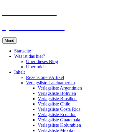
Zum
Du bist dran!
Inhalt
springen
Spiele aus aller Welt
Menü
Startseite
Was ist das hier?
Über dieses Blog
Über mich
Inhalt
Rezensionen/Artikel
Verlagsliste Lateinamerika
Verlagsliste Argentinien
Verlagsliste Bolivien
Verlagsliste Brasilien
Verlagsliste Chile
Verlagsliste Costa Rica
Verlagsliste Ecuador
Verlagsliste Guatemala
Verlagsliste Kolumbien
Verlagsliste Mexiko