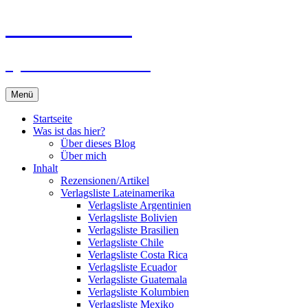
Zum
Du bist dran!
Inhalt
springen
Spiele aus aller Welt
Menü
Startseite
Was ist das hier?
Über dieses Blog
Über mich
Inhalt
Rezensionen/Artikel
Verlagsliste Lateinamerika
Verlagsliste Argentinien
Verlagsliste Bolivien
Verlagsliste Brasilien
Verlagsliste Chile
Verlagsliste Costa Rica
Verlagsliste Ecuador
Verlagsliste Guatemala
Verlagsliste Kolumbien
Verlagsliste Mexiko