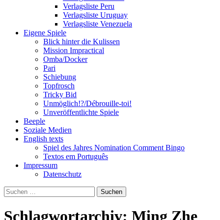
Verlagsliste Peru
Verlagsliste Uruguay
Verlagsliste Venezuela
Eigene Spiele
Blick hinter die Kulissen
Mission Impractical
Omba/Docker
Pari
Schiebung
Topfrosch
Tricky Bid
Unmöglich!?/Débrouille-toi!
Unveröffentlichte Spiele
Beeple
Soziale Medien
English texts
Spiel des Jahres Nomination Comment Bingo
Textos em Português
Impressum
Datenschutz
Suchen
nach:
Schlagwortarchiv: Ming Zhe