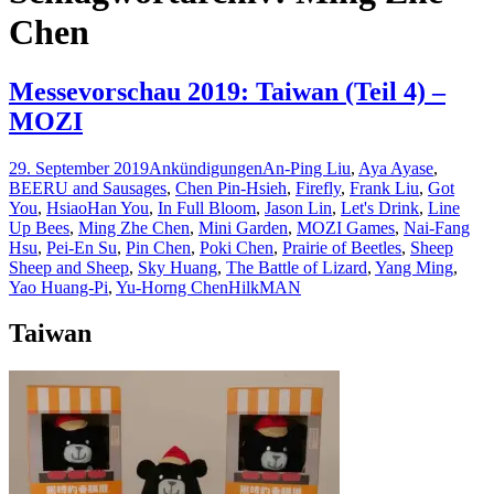
Chen
Messevorschau 2019: Taiwan (Teil 4) –
MOZI
29. September 2019
Ankündigungen
An-Ping Liu
,
Aya Ayase
,
BEERU and Sausages
,
Chen Pin-Hsieh
,
Firefly
,
Frank Liu
,
Got
You
,
HsiaoHan You
,
In Full Bloom
,
Jason Lin
,
Let's Drink
,
Line
Up Bees
,
Ming Zhe Chen
,
Mini Garden
,
MOZI Games
,
Nai-Fang
Hsu
,
Pei-En Su
,
Pin Chen
,
Poki Chen
,
Prairie of Beetles
,
Sheep
Sheep and Sheep
,
Sky Huang
,
The Battle of Lizard
,
Yang Ming
,
Yao Huang-Pi
,
Yu-Horng Chen
HilkMAN
Taiwan