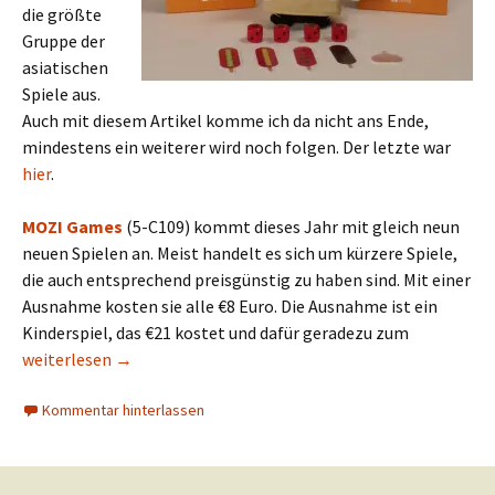
die größte
Gruppe der
asiatischen
Spiele aus.
Auch mit diesem Artikel komme ich da nicht ans Ende,
mindestens ein weiterer wird noch folgen. Der letzte war
hier
.
MOZI Games
(5-C109) kommt dieses Jahr mit gleich neun
neuen Spielen an. Meist handelt es sich um kürzere Spiele,
die auch entsprechend preisgünstig zu haben sind. Mit einer
Ausnahme kosten sie alle €8 Euro. Die Ausnahme ist ein
Kinderspiel, das €21 kostet und dafür geradezu zum
Messevorschau 2019: Taiwan (Teil 4) – MOZI
weiterlesen
→
Kommentar hinterlassen