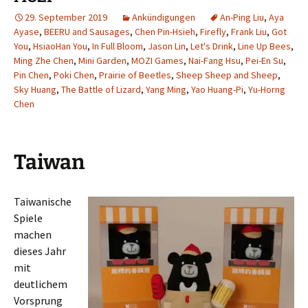
29. September 2019
Ankündigungen
An-Ping Liu
,
Aya
Ayase
,
BEERU and Sausages
,
Chen Pin-Hsieh
,
Firefly
,
Frank Liu
,
Got
You
,
HsiaoHan You
,
In Full Bloom
,
Jason Lin
,
Let's Drink
,
Line Up Bees
,
Ming Zhe Chen
,
Mini Garden
,
MOZI Games
,
Nai-Fang Hsu
,
Pei-En Su
,
Pin Chen
,
Poki Chen
,
Prairie of Beetles
,
Sheep Sheep and Sheep
,
Sky Huang
,
The Battle of Lizard
,
Yang Ming
,
Yao Huang-Pi
,
Yu-Horng
Chen
Taiwan
Taiwanische
Spiele
machen
dieses Jahr
mit
deutlichem
Vorsprung