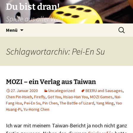
Zum
Du bist dran!
Inhalt
Spiele aus aller Welt
springen
Suchen
Menü
nach:
Schlagwortarchiv: Pei-En Su
MOZI – ein Verlag aus Taiwan
27. Januar 2020
Uncategorized
BEERU and Sausages
,
Chen Pin-Hsieh
,
Firefly
,
Got You
,
Hsiao-Han You
,
MOZI Games
,
Nai-
Fang Hsu
,
Pei-En Su
,
Pin Chen
,
The Battle of Lizard
,
Yang Ming
,
Yao
Huang-Pi
,
Yu-Horng Chen
Ich war mit meinem Taiwan-Bericht ja noch nicht ganz