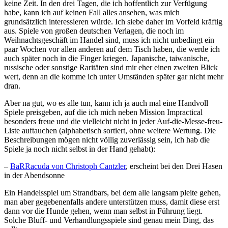
keine Zeit. In den drei Tagen, die ich hoffentlich zur Verfügung
habe, kann ich auf keinen Fall alles ansehen, was mich
grundsätzlich interessieren würde. Ich siebe daher im Vorfeld kräftig
aus.
Spiele von großen deutschen Verlagen, die noch im
Weihnachtsgeschäft im Handel sind, muss ich nicht unbedingt ein
paar Wochen vor allen anderen
auf dem Tisch
haben, die werde ich
auch später noch in die Finger kriegen. Japanische, taiwanische,
russische oder sonstige Raritäten sind mir eher einen zweiten Blick
wert, denn an die komme ich unter Umständen später gar nicht mehr
dran.
Aber na gut, wo es alle tun, kann ich ja auch mal
eine Handvoll
Spiele
preisgeben, auf
die ich mich neben Mission Impractical
besonders fr
eue und die vielleicht nicht in jeder Auf-die-Messe-freu-
Liste auftauchen (alphabetisch sortiert, ohne weitere Wertung. Die
Beschreibungen mögen nicht völlig zuverlässig sein, ich hab die
Spiele ja noch nicht selbst in der Hand gehabt):
–
BaRRacuda von Christoph Cantzler
, erscheint bei den Drei Hasen
in der Abendsonne
Ein Handelsspiel um Strandbars, bei dem alle langsam pleite gehen,
man aber gegebenenfalls andere unterstützen muss, damit diese erst
dann vor die Hunde gehen, wenn man selbst in Führung liegt.
Solche Bluff- und Verhandlungsspiele sind genau mein Ding, das