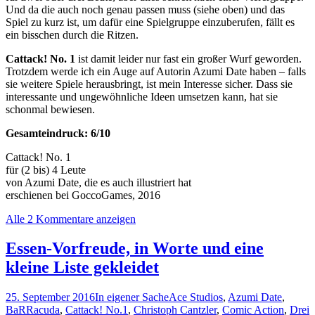
Und da die auch noch genau passen muss (siehe oben) und das
Spiel zu kurz ist, um dafür eine Spielgruppe einzuberufen, fällt es
ein bisschen durch die Ritzen.
Cattack! No. 1
ist damit leider nur fast ein großer Wurf geworden.
Trotzdem werde ich ein Auge auf Autorin Azumi Date haben – falls
sie weitere Spiele herausbringt, ist mein Interesse sicher. Dass sie
interessante und ungewöhnliche Ideen umsetzen kann, hat sie
schonmal bewiesen.
Gesamteindruck: 6/10
Cattack! No. 1
für (2 bis) 4 Leute
von Azumi Date, die es auch illustriert hat
erschienen bei GoccoGames, 2016
Alle 2 Kommentare anzeigen
Essen-Vorfreude, in Worte und eine
kleine Liste gekleidet
25. September 2016
In eigener Sache
Ace Studios
,
Azumi Date
,
BaRRacuda
,
Cattack! No.1
,
Christoph Cantzler
,
Comic Action
,
Drei