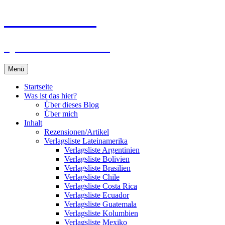
Zum
Du bist dran!
Inhalt
springen
Spiele aus aller Welt
Menü
Startseite
Was ist das hier?
Über dieses Blog
Über mich
Inhalt
Rezensionen/Artikel
Verlagsliste Lateinamerika
Verlagsliste Argentinien
Verlagsliste Bolivien
Verlagsliste Brasilien
Verlagsliste Chile
Verlagsliste Costa Rica
Verlagsliste Ecuador
Verlagsliste Guatemala
Verlagsliste Kolumbien
Verlagsliste Mexiko