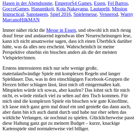
Hasen in der Abendsonne
,
EmperorS4 Games
,
Essen
,
Fel Barros
,
GoccoGames
,
Hanamikoji
,
Kota Nakayama
,
Lautapelit
,
Mission
Impractical
,
Sapotagem
,
Spiel 2016
,
Spielemesse
,
Vennerod
,
Warny
Marcano
HilkMAN
Immer näher rückt die
Messe in Essen
, und obwohl ich mich riesig
drauf freue und andauernd irgendwas über Neuerscheinungen lese,
kann ich nicht ansatzweise sagen, dass ich einen Überblick darüber
hätte, was da alles neu erscheint. Wahrscheinlich ist meine
Perspektive ohnehin ein bisschen anders als die der meisten
Vielspieler/innen.
Erstens interessieren mich nur sehr wenige große,
materialaufwändige Spiele mit komplexen Regeln und langer
Spieldauer. Das, was in den einschlägigen Facebook-Gruppen die
Herzen höher schlagen lässt, lässt mich oft einigermaßen kalt.
Mitspielen würde ich sowas, aber kaufen? Das lohnt sich für mich
nicht, es würde einfach viel zu selten auf den Tisch kommen. Für
mich sind die komplexen Spiele ein bisschen wie gute Kinofilme,
ich lasse mich ganz gern mal drauf ein und genieße das dann auch,
aber dann bin ich auch damit durch und habe nur eher selten das
wirkliche Verlangen, sie nochmal zu spielen. Glücklicherweise passt
diese Haltung ganz gut zu meinem Budget – kurze, knackige
Kartenspiele sind normalerweise viel billiger.