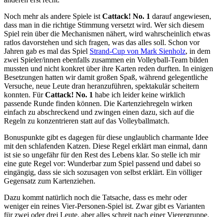
Noch mehr als andere Spiele ist
Cattack! No. 1
darauf angewiesen,
dass man in die richtige Stimmung versetzt wird. Wer sich diesem
Spiel rein über die Mechanismen nähert, wird wahrscheinlich etwas
ratlos davorstehen und sich fragen, was das alles soll. Schon vor
Jahren gab es mal das Spiel
Strand-Cup von Mark Sienholz
, in dem
zwei Spieler/innen ebenfalls zusammen ein Volleyball-Team bilden
mussten und nicht konkret über ihre Karten reden durften. In einigen
Besetzungen hatten wir damit großen Spaß, während gelegentliche
Versuche, neue Leute dran heranzuführen, spektakulär scheitern
konnten. Für
Cattack! No. 1
habe ich leider keine wirklich
passende Runde finden können. Die Kartenziehregeln wirken
einfach zu abschreckend und zwingen einen dazu, sich auf die
Regeln zu konzentrieren statt auf das Volleyballmatch.
Bonuspunkte gibt es dagegen für diese unglaublich charmante Idee
mit den schlafenden Katzen. Diese Regel erklärt man einmal, dann
ist sie so ungefähr für den Rest des Lebens klar. So stelle ich mir
eine gute Regel vor: Wunderbar zum Spiel passend und dabei so
eingängig, dass sie sich sozusagen von selbst erklärt. Ein völliger
Gegensatz zum Kartenziehen.
Dazu kommt natürlich noch die Tatsache, dass es mehr oder
weniger ein reines Vier-Personen-Spiel ist. Zwar gibt es Varianten
für zwei oder drei Leute, aber alles schreit nach einer Vierergruppe.