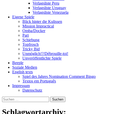
Verlagsliste Peru
Verlagsliste Uruguay
Verlagsliste Venezuela
Eigene Spiele
Blick hinter die Kulissen
Mission Impractical
Omba/Docker
Pari
Schiebung
Topfrosch
Tricky Bid
Unmöglich!?/Débrouille-toi!
Unveröffentlichte Spiele
Beeple
Soziale Medien
English texts
Spiel des Jahres Nomination Comment Bingo
Textos em Português
Impressum
Datenschutz
Suchen
nach:
Schlagwortarchiv: