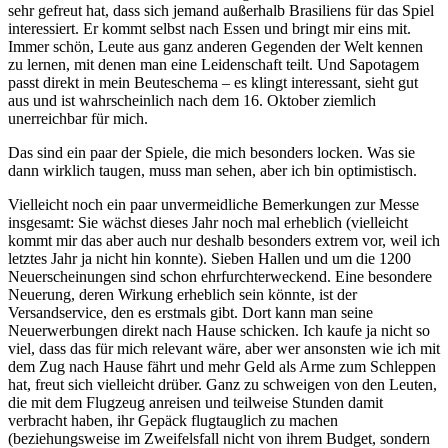
sehr gefreut hat, dass sich jemand außerhalb Brasiliens für das Spiel
interessiert. Er kommt selbst nach Essen und bringt mir eins mit.
Immer schön, Leute aus ganz anderen Gegenden der Welt kennen
zu lernen, mit denen man eine Leidenschaft teilt. Und Sapotagem
passt direkt in mein Beuteschema – es klingt interessant, sieht gut
aus und ist wahrscheinlich nach dem 16. Oktober ziemlich
unerreichbar für mich.
Das sind ein paar der Spiele, die mich besonders locken. Was sie
dann wirklich taugen, muss man sehen, aber ich bin optimistisch.
Vielleicht noch ein paar unvermeidliche Bemerkungen zur Messe
insgesamt: Sie wächst dieses Jahr noch mal erheblich (vielleicht
kommt mir das aber auch nur deshalb besonders extrem vor, weil ich
letztes Jahr ja nicht hin konnte). Sieben Hallen und
um die
1200
Neuerscheinungen
sind schon ehrfurchterweckend. Eine besondere
Neuerung, deren Wirkung erheblich sein könnte, ist der
Versandservice, den es erstmals gibt. Dort kann man seine
Neuerwerbungen direkt nach Hause schicken. Ich kaufe ja nicht so
viel, dass das für mich relevant wäre, aber wer ansonsten wie ich mit
dem Zug nach Hause fährt und mehr Geld als Arme zum Schleppen
hat, freut sich vielleicht drüber. Ganz zu schweigen von den Leuten,
die mit dem Flugzeug anreisen und teilweise Stunden damit
verbracht haben, ihr Gepäck flugtauglich zu machen
(beziehungsweise im Zweifelsfall nicht von ihrem Budget, sondern