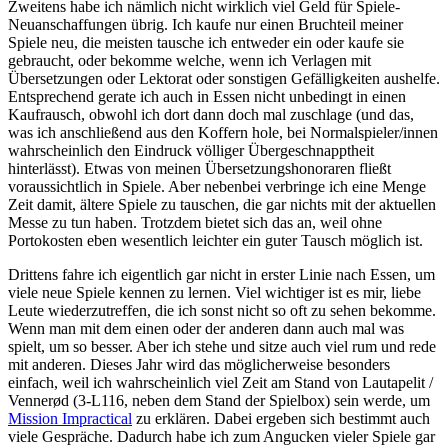
Zweitens habe ich nämlich nicht wirklich viel Geld für Spiele-
Neuanschaffungen übrig. Ich kaufe nur einen Bruchteil meiner
Spiele neu, die meisten tausche ich entweder ein oder kaufe sie
gebraucht, oder bekomme welche, wenn ich Verlagen mit
Übersetzungen oder Lektorat oder sonstigen Gefälligkeiten aushelfe.
Entsprechend gerate ich auch in Essen nicht unbedingt in einen
Kaufrausch, obwohl ich dort dann doch mal zuschlage (und das,
was ich anschließend aus den Koffern hole, bei Normalspieler/innen
wahrscheinlich den Eindruck völliger Übergeschnapptheit
hinterlässt). Etwas von meinen Übersetzungshonoraren fließt
voraussichtlich in Spiele. Aber nebenbei verbringe ich eine Menge
Zeit damit, ältere Spiele zu tauschen, die gar nichts mit der aktuellen
Messe zu tun haben. Trotzdem bietet sich das an, weil ohne
Portokosten eben wesentlich leichter ein guter Tausch möglich ist.
Drittens fahre ich eigentlich gar nicht in erster Linie nach Essen, um
viele neue Spiele kennen zu lernen. Viel wichtiger ist es mir, liebe
Leute wiederzutreffen, die ich sonst nicht so oft zu sehen bekomme.
Wenn man mit dem einen oder der anderen dann auch mal was
spielt, um so besser. Aber ich stehe und sitze auch viel rum und rede
mit anderen. Dieses Jahr wird das möglicherweise besonders
einfach, weil ich wahrscheinlich viel Zeit am Stand von Lautapelit /
Venner
ø
d
(3-L116, neben dem Stand der Spielbox)
sein werde, um
Mission Impractical
zu erklären. Dabei ergeben sich bestimmt auch
viele Gespräche.
Dadurch habe ich zum Angucken vieler Spiele gar