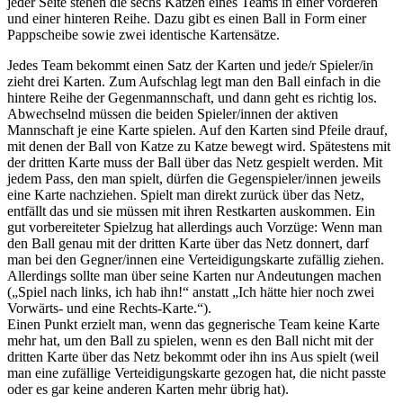
jeder Seite stehen die sechs Katzen eines Teams in einer vorderen
und einer hinteren Reihe. Dazu gibt es einen Ball in Form einer
Pappscheibe sowie zwei identische Kartensätze.
Jedes Team bekommt einen Satz der Karten und jede/r Spieler/in
zieht drei Karten. Zum Aufschlag legt man den Ball einfach in die
hintere Reihe der Gegenmannschaft, und dann geht es richtig los.
Abwechselnd müssen die beiden Spieler/innen der aktiven
Mannschaft je eine Karte spielen. Auf den Karten sind Pfeile drauf,
mit denen der Ball von Katze zu Katze bewegt wird. Spätestens mit
der dritten Karte muss der Ball über das Netz gespielt werden. Mit
jedem Pass, den man spielt, dürfen die Gegenspieler/innen jeweils
eine Karte nachziehen. Spielt man direkt zurück über das Netz,
entfällt das und sie müssen mit ihren Restkarten auskommen. Ein
gut vorbereiteter Spielzug hat allerdings auch Vorzüge: Wenn man
den Ball genau mit der dritten Karte über das Netz donnert, darf
man bei den Gegner/innen eine Verteidigungskarte zufällig ziehen.
Allerdings sollte man über seine Karten nur Andeutungen machen
(„Spiel nach links, ich hab ihn!“ anstatt „Ich hätte hier noch zwei
Vorwärts- und eine Rechts-Karte.“).
Einen Punkt erzielt man, wenn das gegnerische Team keine Karte
mehr hat, um den Ball zu spielen, wenn es den Ball nicht mit der
dritten Karte über das Netz bekommt oder ihn ins Aus spielt (weil
man eine zufällige Verteidigungskarte gezogen hat, die nicht passte
oder es gar keine anderen Karten mehr übrig hat).