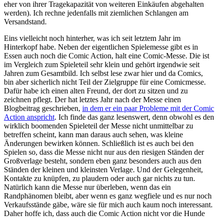
eher von ihrer Tragekapazität von weiteren Einkäufen abgehalten
werden
)
. Ich rechne jedenfalls mit ziemlichen Schlangen am
Versandstand.
Eins vielleicht noch hinterher, was ich seit letztem Jahr im
Hinterkopf habe. Neben der eigentlichen Spielemesse gibt es in
Essen auch noch die Comic Action, halt eine Comic-Messe. Die ist
im Vergleich zum Spieleteil sehr klein und gehört irgendwie seit
Jahren zum Gesamtbild. Ich selbst lese zwar hier und da Comics,
bin aber sicherlich nicht Teil der Zielgruppe für eine Comicmesse.
Dafür habe ich einen alten Freund, der dort zu sitzen und zu
zeichnen pflegt. Der hat letztes Jahr nach der Messe einen
Blogbeitrag geschrieben,
in dem er ein paar Probleme mit der Comic
Action anspricht
. Ich finde das ganz lesenswert, denn obwohl es den
wirklich boomenden Spieleteil der Messe nicht unmittelbar zu
betreffen scheint, kann man daraus auch sehen, was kleine
Änderungen bewirken können. Schließlich ist es auch bei den
Spielen so, dass die Messe nicht nur aus den riesigen Ständen der
Großverlage besteht, sondern eben ganz besonders auch aus den
Ständen der kleinen und kleinsten Verlage. Und der Gelegenheit,
Kontakte zu knüpfen, zu plaudern oder auch gar nichts zu tun.
Natürlich kann die Messe nur überleben, wenn das ein
Randphänomen bleibt, aber wenn es ganz wegfiele und es nur noch
Verkaufsstände gäbe, wäre sie für mich auch kaum noch interessant.
Daher hoffe ich, dass auch die Comic Action nicht vor die Hunde