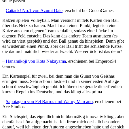
sollte passen.
–
Cattack! No.1 von Azumi Date
, erscheint bei GoccoGames
Katzen spielen Volleyball. Man versucht mittels Karten den Ball
über das Netz zu hauen. Macht man einen Punkt, legt sich eine
Katze aus dem eigenen Team schlafen, sodass eine Lücke im
eigenen Feld entsteht. Das kann das andere Team ausnutzen (es
wird zu viert gespielt) und den Ball genau da hinspielen. Dann gibt
es wiederum einen Punkt, aber der Ball trifft die schlafende Katze,
die dadurch natürlich wieder aufwacht. Wie verrückt ist das denn?
–
Hanamikoji von Kota Nakayama
, erschienen bei EmperorS4
Games
Ein Kartenspiel für zwei, bei dem man die Gunst von Geishas
erringen muss. Sehr schön illustriert und in seiner ersten Auflage
schon überschwänglich gelobt. Ich übersetze gerade die erfreulich
kurzen Regeln ins Deutsche, und das klingt alles prima.
–
Sapotagem von Fel Barros und Warny Marcano
, erschienen bei
Ace Studios
E
in Stichspiel, das eigentlich
nicht übermäßig
innovativ klingt, aber
ebenfalls schön aufgemacht ist. Ich freue mich deshalb
besonders
darauf, weil ich einen der Autoren angeschrieben hatte und der sich