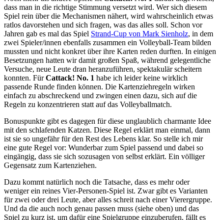
dass man in die richtige Stimmung versetzt wird. Wer sich diesem
Spiel rein über die Mechanismen nähert, wird wahrscheinlich etwas
ratlos davorstehen und sich fragen, was das alles soll. Schon vor
Jahren gab es mal das Spiel
Strand-Cup von Mark Sienholz
, in dem
zwei Spieler/innen ebenfalls zusammen ein Volleyball-Team bilden
mussten und nicht konkret über ihre Karten reden durften. In einigen
Besetzungen hatten wir damit großen Spaß, während gelegentliche
Versuche, neue Leute dran heranzuführen, spektakulär scheitern
konnten. Für
Cattack! No. 1
habe ich leider keine wirklich
passende Runde finden können. Die Kartenziehregeln wirken
einfach zu abschreckend und zwingen einen dazu, sich auf die
Regeln zu konzentrieren statt auf das Volleyballmatch.
Bonuspunkte gibt es dagegen für diese unglaublich charmante Idee
mit den schlafenden Katzen. Diese Regel erklärt man einmal, dann
ist sie so ungefähr für den Rest des Lebens klar. So stelle ich mir
eine gute Regel vor: Wunderbar zum Spiel passend und dabei so
eingängig, dass sie sich sozusagen von selbst erklärt. Ein völliger
Gegensatz zum Kartenziehen.
Dazu kommt natürlich noch die Tatsache, dass es mehr oder
weniger ein reines Vier-Personen-Spiel ist. Zwar gibt es Varianten
für zwei oder drei Leute, aber alles schreit nach einer Vierergruppe.
Und da die auch noch genau passen muss (siehe oben) und das
Spiel zu kurz ist, um dafür eine Spielgruppe einzuberufen, fällt es