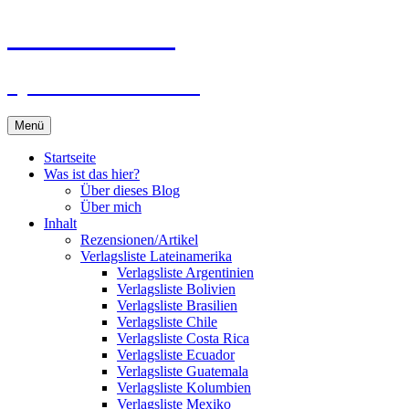
Zum
Du bist dran!
Inhalt
springen
Spiele aus aller Welt
Menü
Startseite
Was ist das hier?
Über dieses Blog
Über mich
Inhalt
Rezensionen/Artikel
Verlagsliste Lateinamerika
Verlagsliste Argentinien
Verlagsliste Bolivien
Verlagsliste Brasilien
Verlagsliste Chile
Verlagsliste Costa Rica
Verlagsliste Ecuador
Verlagsliste Guatemala
Verlagsliste Kolumbien
Verlagsliste Mexiko