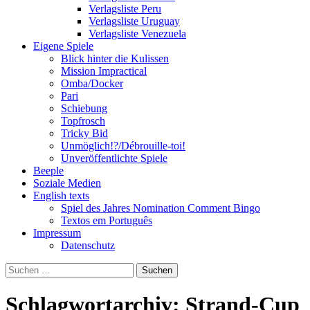
Verlagsliste Peru
Verlagsliste Uruguay
Verlagsliste Venezuela
Eigene Spiele
Blick hinter die Kulissen
Mission Impractical
Omba/Docker
Pari
Schiebung
Topfrosch
Tricky Bid
Unmöglich!?/Débrouille-toi!
Unveröffentlichte Spiele
Beeple
Soziale Medien
English texts
Spiel des Jahres Nomination Comment Bingo
Textos em Português
Impressum
Datenschutz
Suchen
nach:
Schlagwortarchiv: Strand-Cup