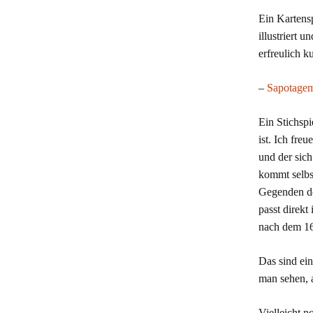
Ein Kartens
illustriert 
erfreulich k
–
Sapotagem
E
in Stichspi
ist. Ich fre
und der sich
kommt selbs
Gegenden de
passt direkt
nach dem 16
Das sind ein
man sehen, a
Vielleicht 