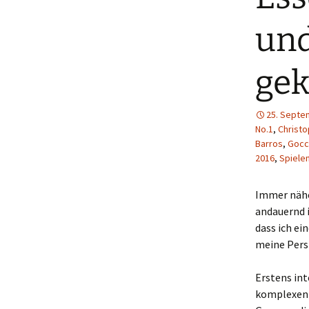
und
gek
25. Septe
No.1
,
Christo
Barros
,
Goc
2016
,
Spiel
Immer nähe
andauernd 
dass ich ei
meine Persp
Erstens int
komplexen R