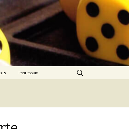
Suchen
exts
Impressum
nach:
 Jahres
Datenschutz
on Comment
m Português
rte