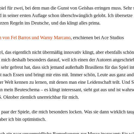
piel für zwei, bei dem man die Gunst von Geishas erringen muss. Sehr
und in seiner ersten Auflage schon überschwänglich gelobt. Ich übersetze
urzen Regeln ins Deutsche, und das klingt alles prima.
 von Fel Barros und Warny Marcano
, erschienen bei Ace Studios
el, das eigentlich
nicht übermäßig
innovativ klingt, aber ebenfalls schö
ue mich deshalb
besonders
darauf, weil ich einen der Autoren angeschrie
 sehr gefreut hat, dass sich jemand außerhalb Brasiliens für das Spiel int
t nach Essen und bringt mir eins mit.
Immer schön, Leute aus ganz and
r Welt kennen zu lernen, mit denen man eine Leidenschaft teilt. Und
 in mein Beuteschema – es klingt interessant, sieht gut aus und ist wahrs
. Oktober ziemlich unerreichbar für mich.
 paar der Spiele, die mich besonders locken. Was sie dann wirklich ta
ber ich bin optimistisch.
noch ein paar unvermeidliche Bemerkungen zur Messe insgesamt: Sie wä