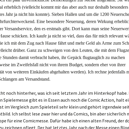
l erheblich (vielleicht kommt mir das aber auch nur deshalb besonders
ztes Jahr ja nicht hin konnte). Sieben Hallen und
um die
1200 Neuersch
ehrfurchterweckend. Eine besondere Neuerung, deren Wirkung erheblic
der Versandservice, den es erstmals gibt. Dort kann man seine Neuerw
Hause schicken. Ich kaufe ja nicht so viel, dass das für mich relevant w
ie ich mit dem Zug nach Hause fährt und mehr Geld als Arme zum Sch
ielleicht drüber. Ganz zu schweigen von den Leuten, die mit dem Flugz
se Stunden damit verbracht haben, ihr Gepäck flugtauglich zu machen
weise im Zweifelsfall nicht von ihrem Budget, sondern eher von ihrer
tät von weiteren Einkäufen abgehalten werden
)
. Ich rechne jedenfalls m
Schlangen am Versandstand.
icht noch hinterher, was ich seit letztem Jahr im Hinterkopf habe.
n Spielemesse gibt es in Essen auch noch die Comic Action, halt e
ist im Vergleich zum Spieleteil sehr klein und gehört irgendwie se
ild. Ich selbst lese zwar hier und da Comics, bin aber sicherlich n
ppe für eine Comicmesse. Dafür habe ich einen alten Freund, der d
zu zeichnen pflegt. Der hat letztes Jahr nach der Messe einen Blo