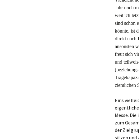
Jahr noch ma
weil ich let
sind schon 
könnte, ist 
direkt nach 
ansonsten w
freut sich v
und teilwei
(beziehungs
Tragekapazi
ziemlichen 
Eins vielle
eigentliche
Messe. Die 
zum Gesamtb
der Zielgru
sitzen und 