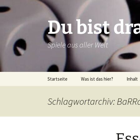
Zum
Inhalt
springen
Du bist dr
Spiele aus aller Welt
Startseite
Was ist das hier?
Inhalt
Über dieses Blog
Rezens
Schlagwortarchiv: BaR
Über mich
Verlags
Latein
Ess