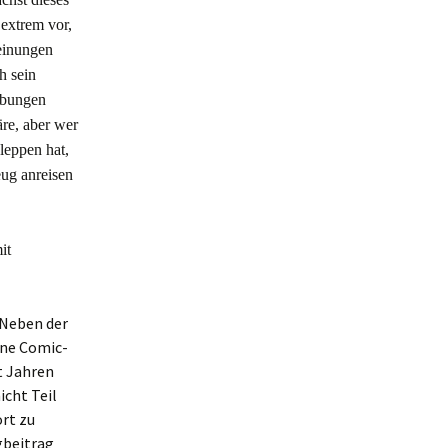
 extrem vor,
einungen
h sein
erbungen
äre, aber wer
leppen hat,
eug anreisen
it
 Neben der
ine Comic-
it Jahren
icht Teil
ort zu
gbeitrag