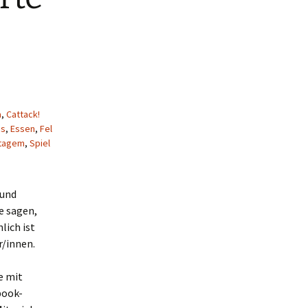
a
,
Cattack!
es
,
Essen
,
Fel
tagem
,
Spiel
 und
e sagen,
lich ist
r/innen.
e mit
book-