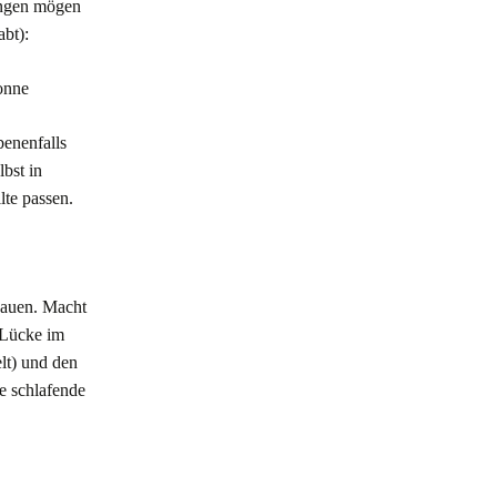
bungen mögen
abt):
onne
benenfalls
bst in
lte passen.
 hauen. Macht
 Lücke im
lt) und den
ie schlafende