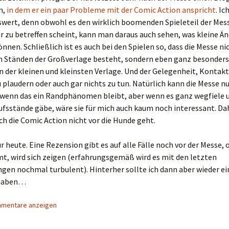
n,
in dem er ein paar Probleme mit der Comic Action anspricht
. Ic
swert, denn obwohl es den wirklich boomenden Spieleteil der Mes
r zu betreffen scheint, kann man daraus auch sehen, was kleine 
nnen. Schließlich ist es auch bei den Spielen so, dass die Messe ni
en Ständen der Großverlage besteht, sondern eben ganz besonders
 der kleinen und kleinsten Verlage. Und der Gelegenheit, Kontakt
 plaudern oder auch gar nichts zu tun. Natürlich kann die Messe n
 wenn das ein Randphänomen bleibt, aber wenn es ganz wegfiele u
fsstände gäbe, wäre sie für mich auch kaum noch interessant. Da
uch die Comic Action nicht vor die Hunde geht.
ür heute. Eine Rezension gibt es auf alle Fälle noch vor der Messe,
, wird sich zeigen (erfahrungsgemäß wird es mit den letzten
gen nochmal turbulent). Hinterher sollte ich dann aber wieder ei
 haben…
mmentare anzeigen