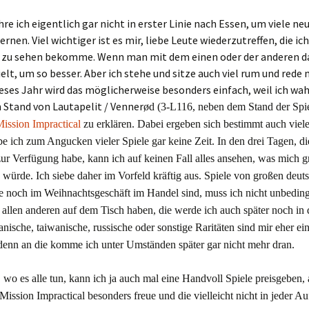
hre ich eigentlich gar nicht in erster Linie nach Essen, um viele ne
ernen. Viel wichtiger ist es mir, liebe Leute wiederzutreffen, die ic
ft zu sehen bekomme. Wenn man mit dem einen oder der anderen d
elt, um so besser. Aber ich stehe und sitze auch viel rum und rede 
eses Jahr wird das möglicherweise besonders einfach, weil ich wah
m Stand von Lautapelit / Venner
ø
d
(3-L116, neben dem Stand der Spi
ission Impractical
zu erklären. Dabei ergeben sich bestimmt auch viel
 ich zum Angucken vieler Spiele gar keine Zeit. In den drei Tagen, di
zur Verfügung habe, kann ich auf keinen Fall alles ansehen, was mich g
n würde. Ich siebe daher im Vorfeld kräftig aus.
Spiele von großen deut
ie noch im Weihnachtsgeschäft im Handel sind, muss ich nicht unbeding
allen anderen
auf dem Tisch
haben, die werde ich auch später noch in 
anische, taiwanische, russische oder sonstige Raritäten sind mir eher e
 denn an die komme ich unter Umständen später gar nicht mehr dran.
 wo es alle tun, kann ich ja auch mal
eine Handvoll Spiele
preisgeben,
Mission Impractical
besonders fr
eue und die vielleicht nicht in jeder A