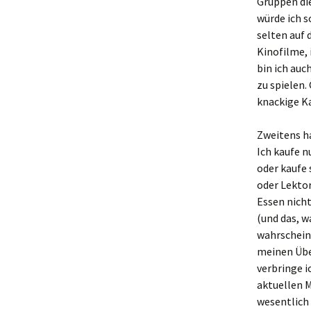
Gruppen die
würde ich s
selten auf 
Kinofilme, 
bin ich auc
zu spielen.
knackige Ka
Zweitens ha
Ich kaufe n
oder kaufe
oder Lektor
Essen nicht
(und das, w
wahrscheinl
meinen Übe
verbringe i
aktuellen M
wesentlich 