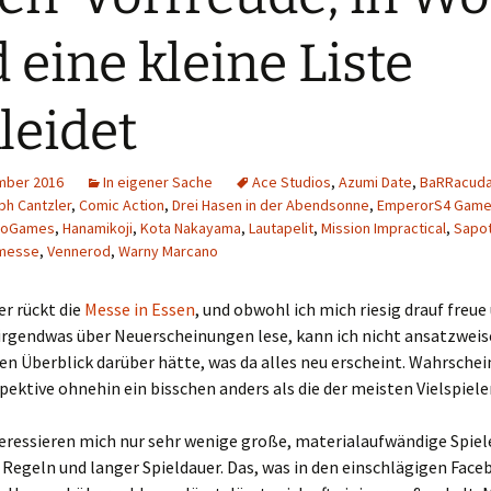
Schiebung
Verlagsliste Chile
 eine kleine Liste
Topfrosch
Verlagsliste Costa Rica
leidet
Tricky Bid
Verlagsliste Ecuador
Unmöglich!?/Débrouille-
Verlagsliste Guatemala
mber 2016
In eigener Sache
Ace Studios
,
Azumi Date
,
BaRRacud
toi!
ph Cantzler
,
Comic Action
,
Drei Hasen in der Abendsonne
,
EmperorS4 Gam
coGames
,
Hanamikoji
,
Kota Nakayama
,
Lautapelit
,
Mission Impractical
,
Sapo
Verlagsliste Kolumbien
Unveröffentlichte Spiele
emesse
,
Vennerod
,
Warny Marcano
Verlagsliste Mexiko
r rückt die
Messe in Essen
, und obwohl ich mich riesig drauf freue
Verlagsliste Peru
irgendwas über Neuerscheinungen lese, kann ich nicht ansatzweis
nen Überblick darüber hätte, was da alles neu erscheint. Wahrschein
Verlagsliste Uruguay
ektive ohnehin ein bisschen anders als die der meisten Vielspiele
Verlagsliste Venezuela
eressieren mich nur sehr wenige große, materialaufwändige Spiel
egeln und langer Spieldauer. Das, was in den einschlägigen Face