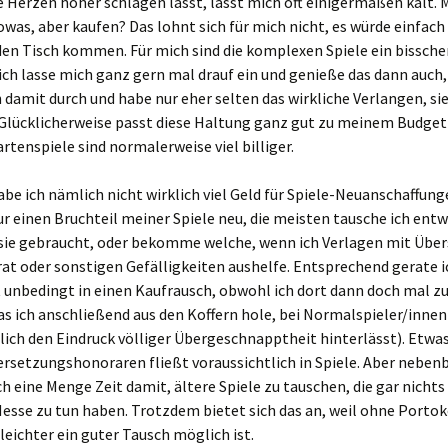
 Herzen höher schlagen lässt, lässt mich oft einigermaßen kalt. 
owas, aber kaufen? Das lohnt sich für mich nicht, es würde einfach 
den Tisch kommen. Für mich sind die komplexen Spiele ein bissche
ich lasse mich ganz gern mal drauf ein und genieße das dann auch
h damit durch und habe nur eher selten das wirkliche Verlangen, s
 Glücklicherweise passt diese Haltung ganz gut zu meinem Budget 
rtenspiele sind normalerweise viel billiger.
be ich nämlich nicht wirklich viel Geld für Spiele-Neuanschaffung
ur einen Bruchteil meiner Spiele neu, die meisten tausche ich entw
 sie gebraucht, oder bekomme welche, wenn ich Verlagen mit Übe
at oder sonstigen Gefälligkeiten aushelfe. Entsprechend gerate i
 unbedingt in einen Kaufrausch, obwohl ich dort dann doch mal z
as ich anschließend aus den Koffern hole, bei Normalspieler/innen
ich den Eindruck völliger Übergeschnapptheit hinterlässt). Etwa
rsetzungshonoraren fließt voraussichtlich in Spiele. Aber nebenb
ch eine Menge Zeit damit, ältere Spiele zu tauschen, die gar nichts
esse zu tun haben. Trotzdem bietet sich das an, weil ohne Porto
leichter ein guter Tausch möglich ist.