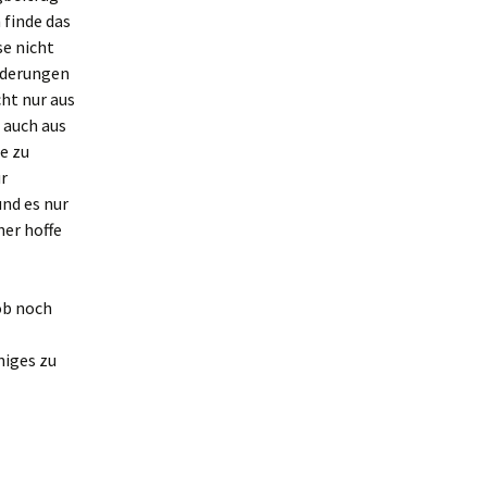
h finde das
se nicht
Änderungen
cht nur aus
 auch aus
e zu
ur
nd es nur
her hoffe
 ob noch
niges zu