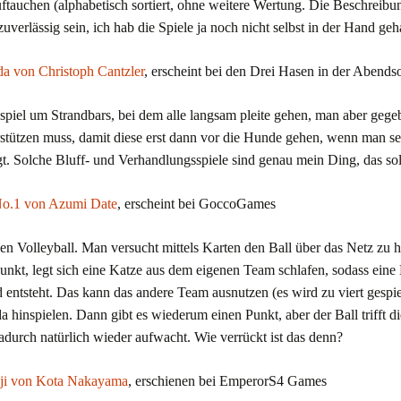
auftauchen (alphabetisch sortiert, ohne weitere Wertung. Die Beschrei
 zuverlässig sein, ich hab die Spiele ja noch nicht selbst in der Hand geh
 von Christoph Cantzler
, erscheint bei den Drei Hasen in der Abends
spiel um Strandbars, bei dem alle langsam pleite gehen, man aber gege
stützen muss, damit diese erst dann vor die Hunde gehen, wenn man sel
t. Solche Bluff- und Verhandlungsspiele sind genau mein Ding, das sol
No.1 von Azumi Date
, erscheint bei GoccoGames
en Volleyball. Man versucht mittels Karten den Ball über das Netz zu
unkt, legt sich eine Katze aus dem eigenen Team schlafen, sodass eine
 entsteht. Das kann das andere Team ausnutzen (es wird zu viert gespie
a hinspielen. Dann gibt es wiederum einen Punkt, aber der Ball trifft d
adurch natürlich wieder aufwacht. Wie verrückt ist das denn?
ji von Kota Nakayama
, erschienen bei EmperorS4 Games