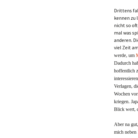
Drittens fa
kennen zu l
nicht so o
mal was spi
anderen. Di
viel Zeit a
werde, um
M
Dadurch habe
hoffentlich 
interessiere
Verlagen, d
Wochen vor 
kriegen. Jap
Blick wert,
Aber na gut,
mich neben 