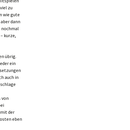
Mitspielen
viel zu
n wie gute
, aber dann
ie nochmal
– kurze,
en übrig.
eder ein
rsetzungen
ch auch in
uschlage
s von
ei
 mit der
kosten eben