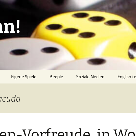
an!
Eigene Spiele
Beeple
Soziale Medien
English t
ionen/Artikel
Blick hinter die Kulissen
Spiel des
Nominati
Racuda
Bingo
liste
Mission Impractical
Verlagsliste Argentinien
amerika
Textos e
Omba/Docker
Verlagsliste Bolivien
en-Vorfreude, in Wo
Pari
Verlagsliste Brasilien