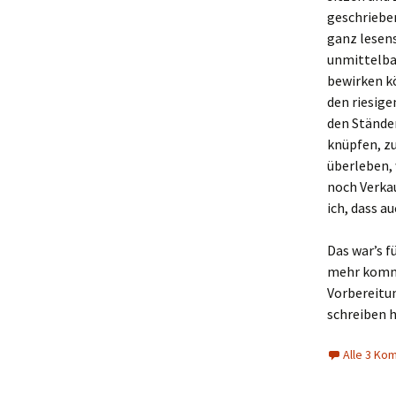
geschriebe
ganz lesen
unmittelba
bewirken kö
den riesig
den Ständen
knüpfen, zu
überleben,
noch Verkau
ich, dass a
Das war’s f
mehr kommt
Vorbereitun
schreiben
Alle 3 Ko