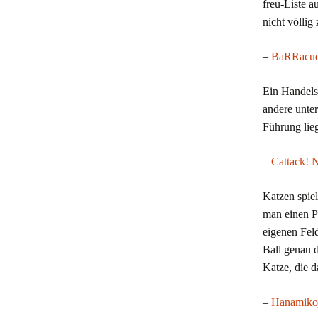
freu-Liste 
nicht völlig
–
BaRRacuda
Ein Handels
andere unter
Führung lieg
–
Cattack! 
Katzen spiel
man einen P
eigenen Feld
Ball genau d
Katze, die d
–
Hanamiko