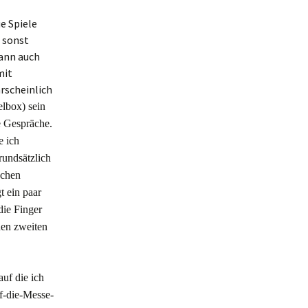
ue Spiele
h sonst
ann auch
mit
rscheinlich
elbox)
sein
e Gespräche.
e ich
rundsätzlich
schen
t ein paar
die Finger
inen zweiten
 auf
die ich
uf-die-Messe-