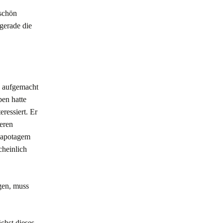
 schön
 gerade die
n aufgemacht
ben hatte
eressiert. Er
eren
 Sapotagem
cheinlich
ugen, muss
chst dieses