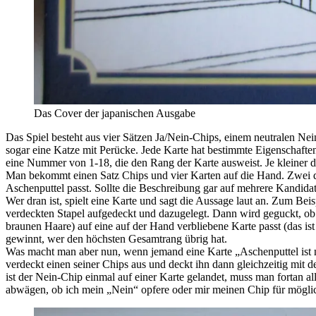
Das Cover der japanischen Ausgabe
Das Spiel besteht aus vier Sätzen Ja/Nein-Chips, einem neutralen N
sogar eine Katze mit Perücke. Jede Karte hat bestimmte Eigenschaften
eine Nummer von 1-18, die den Rang der Karte ausweist. Je kleiner di
Man bekommt einen Satz Chips und vier Karten auf die Hand. Zwei dav
Aschenputtel passt. Sollte die Beschreibung gar auf mehrere Kandidat
Wer dran ist, spielt eine Karte und sagt die Aussage laut an. Zum Beis
verdeckten Stapel aufgedeckt und dazugelegt. Dann wird geguckt, ob d
braunen Haare) auf eine auf der Hand verbliebene Karte passt (das i
gewinnt, wer den höchsten Gesamtrang übrig hat.
Was macht man aber nun, wenn jemand eine Karte „Aschenputtel ist ni
verdeckt einen seiner Chips aus und deckt ihn dann gleichzeitig mit de
ist der Nein-Chip einmal auf einer Karte gelandet, muss man fortan 
abwägen, ob ich mein „Nein“ opfere oder mir meinen Chip für mögl