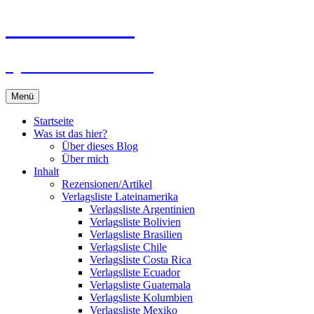
Zum
Du bist dran!
Inhalt
springen
Spiele aus aller Welt
Menü
Startseite
Was ist das hier?
Über dieses Blog
Über mich
Inhalt
Rezensionen/Artikel
Verlagsliste Lateinamerika
Verlagsliste Argentinien
Verlagsliste Bolivien
Verlagsliste Brasilien
Verlagsliste Chile
Verlagsliste Costa Rica
Verlagsliste Ecuador
Verlagsliste Guatemala
Verlagsliste Kolumbien
Verlagsliste Mexiko