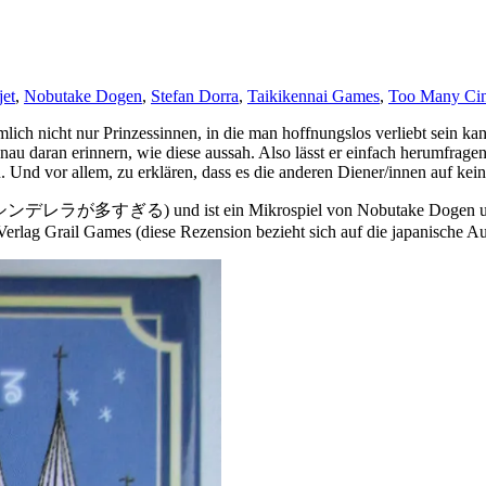
jet
,
Nobutake Dogen
,
Stefan Dorra
,
Taikikennai Games
,
Too Many Cin
lich nicht nur Prinzessinnen, in die man hoffnungslos verliebt sein ka
enau daran erinnern, wie diese aussah. Also lässt er einfach herumfrage
. Und vor allem, zu erklären, dass es die anderen Diener/innen auf kei
al: シンデレラが多すぎる) und ist ein Mikrospiel von Nobutake Dogen und 
Verlag Grail Games (diese Rezension bezieht sich auf die japanische Au