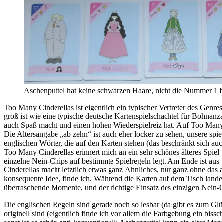
Aschenputtel hat keine schwarzen Haare, nicht die Nummer 1 bis
Too Many Cinderellas ist eigentlich ein typischer Vertreter des Genr
groß ist wie eine typische deutsche Kartenspielschachtel für Bohnanz
auch Spaß macht und einen hohen Wiederspielreiz hat. Auf Too Many Ci
Die Altersangabe „ab zehn“ ist auch eher locker zu sehen, unsere spi
englischen Wörter, die auf den Karten stehen (das beschränkt sich auc
Too Many Cinderellas erinnert mich an ein sehr schönes älteres Spiel
einzelne Nein-Chips auf bestimmte Spielregeln legt. Am Ende ist aus 
Cinderellas macht letztlich etwas ganz Ähnliches, nur ganz ohne das 
konsequente Idee, finde ich. Während die Karten auf dem Tisch landen,
überraschende Momente, und der richtige Einsatz des einzigen Nein-Ch
Die englischen Regeln sind gerade noch so lesbar (da gibt es zum Glü
originell sind (eigentlich finde ich vor allem die Farbgebung ein bis