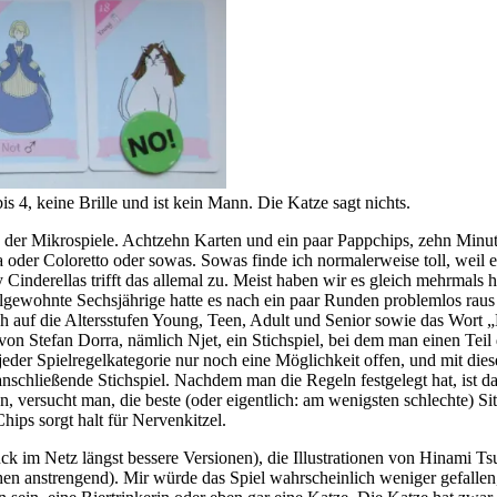
 4, keine Brille und ist kein Mann. Die Katze sagt nichts.
es der Mikrospiele. Achtzehn Karten und ein paar Pappchips, zehn Minu
a oder Coloretto oder sowas. Sowas finde ich normalerweise toll, weil
nderellas trifft das allemal zu. Meist haben wir es gleich mehrmals h
elgewohnte Sechsjährige hatte es nach ein paar Runden problemlos raus 
h auf die Altersstufen Young, Teen, Adult und Senior sowie das Wort „N
 von Stefan Dorra, nämlich Njet, ein Stichspiel, bei dem man einen Tei
jeder Spielregelkategorie nur noch eine Möglichkeit offen, und mit die
anschließende Stichspiel. Nachdem man die Regeln festgelegt hat, ist da
 versucht man, die beste (oder eigentlich: am wenigsten schlechte) Sit
ips sorgt halt für Nervenkitzel.
ck im Netz längst bessere Versionen), die Illustrationen von Hinami Ts
schen anstrengend). Mir würde das Spiel wahrscheinlich weniger gefallen