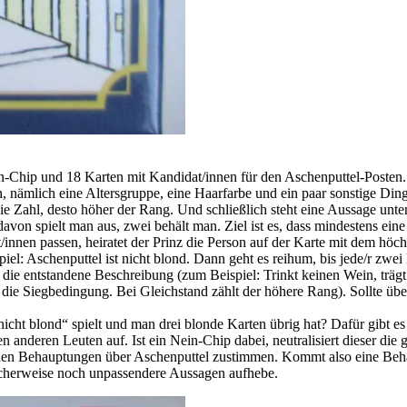
ein-Chip und 18 Karten mit Kandidat/innen für den Aschenputtel-Poste
, nämlich eine Altersgruppe, eine Haarfarbe und ein paar sonstige Ding
e Zahl, desto höher der Rang. Und schließlich steht eine Aussage unten
on spielt man aus, zwei behält man. Ziel ist es, dass mindestens ein
/innen passen, heiratet der Prinz die Person auf der Karte mit dem höc
piel: Aschenputtel ist nicht blond. Dann geht es reihum, bis jede/r zwe
ie entstandene Beschreibung (zum Beispiel: Trinkt keinen Wein, trägt 
st die Siegbedingung. Bei Gleichstand zählt der höhere Rang). Sollte 
cht blond“ spielt und man drei blonde Karten übrig hat? Dafür gibt es
n anderen Leuten auf. Ist ein Nein-Chip dabei, neutralisiert dieser die
allen Behauptungen über Aschenputtel zustimmen. Kommt also eine Beha
icherweise noch unpassendere Aussagen aufhebe.