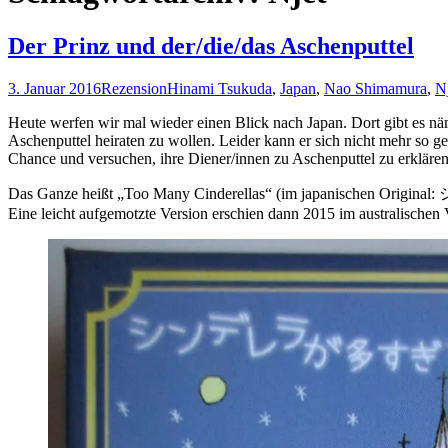
Der Prinz und der/die/das Aschenputtel
3. Januar 2016
Rezension
Hinami Tsukuda
,
Japan
,
Nao Shimamura
,
N
Heute werfen wir mal wieder einen Blick nach Japan. Dort gibt es näm
Aschenputtel heiraten zu wollen. Leider kann er sich nicht mehr so g
Chance und versuchen, ihre Diener/innen zu Aschenputtel zu erklären
Das Ganze heißt „Too Many Cinderellas“ (im japanischen Origin
Eine leicht aufgemotzte Version erschien dann 2015 im australischen 