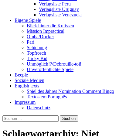
Verlagsliste Peru
Verlagsliste Uruguay
Verlagsliste Venezuela
Eigene Spiele
Blick hinter die Kulissen
Mission Impractical
Omba/Docker
Pari
Schiebung
Topfrosch
Tricky Bid
Unmöglich!?/Débrouille-toi!
Unveröffentlichte Spiele
Beeple
Soziale Medien
English texts
Spiel des Jahres Nomination Comment Bingo
Textos em Português
Impressum
Datenschutz
Suchen
nach:
Schlagwortarchiv: Njet