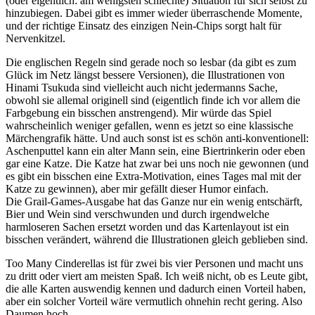
(oder eigentlich: am wenigsten schlechte) Situation für sich selbst zu
hinzubiegen. Dabei gibt es immer wieder überraschende Momente,
und der richtige Einsatz des einzigen Nein-Chips sorgt halt für
Nervenkitzel.
Die englischen Regeln sind gerade noch so lesbar (da gibt es zum
Glück im Netz längst bessere Versionen), die Illustrationen von
Hinami Tsukuda sind vielleicht auch nicht jedermanns Sache,
obwohl sie allemal originell sind (eigentlich finde ich vor allem die
Farbgebung ein bisschen anstrengend). Mir würde das Spiel
wahrscheinlich weniger gefallen, wenn es jetzt so eine klassische
Märchengrafik hätte. Und auch sonst ist es schön anti-konventionell:
Aschenputtel kann ein alter Mann sein, eine Biertrinkerin oder eben
gar eine Katze. Die Katze hat zwar bei uns noch nie gewonnen (und
es gibt ein bisschen eine Extra-Motivation, eines Tages mal mit der
Katze zu gewinnen), aber mir gefällt dieser Humor einfach.
Die Grail-Games-Ausgabe hat das Ganze nur ein wenig entschärft,
Bier und Wein sind verschwunden und durch irgendwelche
harmloseren Sachen ersetzt worden und das Kartenlayout ist ein
bisschen verändert, während die Illustrationen gleich geblieben sind.
Too Many Cinderellas ist für zwei bis vier Personen und macht uns
zu dritt oder viert am meisten Spaß. Ich weiß nicht, ob es Leute gibt,
die alle Karten auswendig kennen und dadurch einen Vorteil haben,
aber ein solcher Vorteil wäre vermutlich ohnehin recht gering. Also
Daumen hoch.