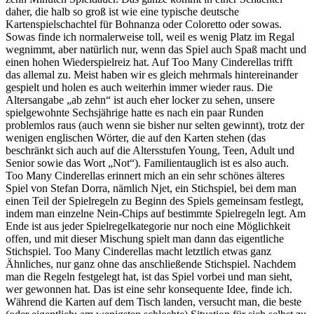
daher, die halb so groß ist wie eine typische deutsche
Kartenspielschachtel für Bohnanza oder Coloretto oder sowas.
Sowas finde ich normalerweise toll, weil es wenig Platz im Regal
wegnimmt, aber natürlich nur, wenn das Spiel auch Spaß macht und
einen hohen Wiederspielreiz hat. Auf Too Many Cinderellas trifft
das allemal zu. Meist haben wir es gleich mehrmals hintereinander
gespielt und holen es auch weiterhin immer wieder raus. Die
Altersangabe „ab zehn“ ist auch eher locker zu sehen, unsere
spielgewohnte Sechsjährige hatte es nach ein paar Runden
problemlos raus (auch wenn sie bisher nur selten gewinnt), trotz der
wenigen englischen Wörter, die auf den Karten stehen (das
beschränkt sich auch auf die Altersstufen Young, Teen, Adult und
Senior sowie das Wort „Not“). Familientauglich ist es also auch.
Too Many Cinderellas erinnert mich an ein sehr schönes älteres
Spiel von Stefan Dorra, nämlich Njet, ein Stichspiel, bei dem man
einen Teil der Spielregeln zu Beginn des Spiels gemeinsam festlegt,
indem man einzelne Nein-Chips auf bestimmte Spielregeln legt. Am
Ende ist aus jeder Spielregelkategorie nur noch eine Möglichkeit
offen, und mit dieser Mischung spielt man dann das eigentliche
Stichspiel. Too Many Cinderellas macht letztlich etwas ganz
Ähnliches, nur ganz ohne das anschließende Stichspiel. Nachdem
man die Regeln festgelegt hat, ist das Spiel vorbei und man sieht,
wer gewonnen hat. Das ist eine sehr konsequente Idee, finde ich.
Während die Karten auf dem Tisch landen, versucht man, die beste