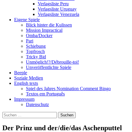
Verlagsliste Peru
Verlagsliste Uruguay
Verlagsliste Venezuela
Eigene Spiele
Blick hinter die Kulissen
Mission Impractical
Omba/Docker
Pari
Schiebung
Topfrosch
Tricky Bid
Unmöglich!?/Débrouille-toi!
Unveröffentlichte Spiele
Beeple
Soziale Medien
English texts
Spiel des Jahres Nomination Comment Bingo
Textos em Português
Impressum
Datenschutz
Suchen
nach:
Der Prinz und der/die/das Aschenputtel