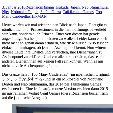
3. Januar 2016
Rezension
Hinami Tsukuda
,
Japan
,
Nao Shimamura
,
Njet
,
Nobutake Dogen
,
Stefan Dorra
,
Taikikennai Games
,
Too
Many Cinderellas
HilkMAN
Heute werfen wir mal wieder einen Blick nach Japan. Dort gibt es
nämlich nicht nur Prinzessinnen, in die man hoffnungslos verliebt
sein kann, sondern auch Prinzen. Einer von diesen hat gerade
angekündigt, Aschenputtel heiraten zu wollen. Leider kann er sich
nicht mehr so genau daran erinnern, wie diese aussah. Also lässt er
einfach herumfragen, ob jemand Aschenputtel kennt. Nun wittern
diverse Leute ihre Chance und versuchen, ihre Diener/innen zu
Aschenputtel zu erklären. Und vor allem, zu erklären, dass es die
anderen Diener/innen auf keinen Fall sein können. Wenn es nur
nicht so viele Aschenputtel gäbe…
Das Ganze heißt „Too Many Cinderellas“ (im japanischen Original:
シンデレラが多すぎる) und ist ein Mikrospiel von Nobutake
Dogen und Nao Shimamura, das 2014 bei Taikikennai Games
erschienen ist. Eine leicht aufgemotzte Version erschien dann 2015
im australischen Verlag Grail Games (diese Rezension bezieht sich
auf die japanische Ausgabe) .