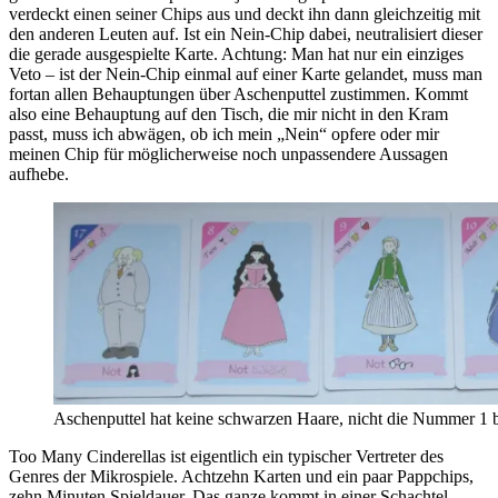
verdeckt einen seiner Chips aus und deckt ihn dann gleichzeitig mit
den anderen Leuten auf. Ist ein Nein-Chip dabei, neutralisiert dieser
die gerade ausgespielte Karte. Achtung: Man hat nur ein einziges
Veto – ist der Nein-Chip einmal auf einer Karte gelandet, muss man
fortan allen Behauptungen über Aschenputtel zustimmen. Kommt
also eine Behauptung auf den Tisch, die mir nicht in den Kram
passt, muss ich abwägen, ob ich mein „Nein“ opfere oder mir
meinen Chip für möglicherweise noch unpassendere Aussagen
aufhebe.
Aschenputtel hat keine schwarzen Haare, nicht die Nummer 1 bis
Too Many Cinderellas ist eigentlich ein typischer Vertreter des
Genres der Mikrospiele. Achtzehn Karten und ein paar Pappchips,
zehn Minuten Spieldauer. Das ganze kommt in einer Schachtel