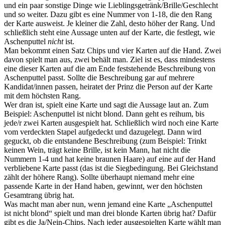
und ein paar sonstige Dinge wie Lieblingsgetränk/Brille/Geschlecht
und so weiter. Dazu gibt es eine Nummer von 1-18, die den Rang
der Karte ausweist. Je kleiner die Zahl, desto höher der Rang. Und
schließlich steht eine Aussage unten auf der Karte, die festlegt, wie
Aschenputtel
nicht
ist.
Man bekommt einen Satz Chips und vier Karten auf die Hand. Zwei
davon spielt man aus, zwei behält man. Ziel ist es, dass mindestens
eine dieser Karten auf die am Ende feststehende Beschreibung von
Aschenputtel passt. Sollte die Beschreibung gar auf mehrere
Kandidat/innen passen, heiratet der Prinz die Person auf der Karte
mit dem höchsten Rang.
Wer dran ist, spielt eine Karte und sagt die Aussage laut an. Zum
Beispiel: Aschenputtel ist nicht blond. Dann geht es reihum, bis
jede/r zwei Karten ausgespielt hat. Schließlich wird noch eine Karte
vom verdeckten Stapel aufgedeckt und dazugelegt. Dann wird
geguckt, ob die entstandene Beschreibung (zum Beispiel: Trinkt
keinen Wein, trägt keine Brille, ist kein Mann, hat nicht die
Nummern 1-4 und hat keine braunen Haare) auf eine auf der Hand
verbliebene Karte passt (das ist die Siegbedingung. Bei Gleichstand
zählt der höhere Rang). Sollte überhaupt niemand mehr eine
passende Karte in der Hand haben, gewinnt, wer den höchsten
Gesamtrang übrig hat.
Was macht man aber nun, wenn jemand eine Karte „Aschenputtel
ist nicht blond“ spielt und man drei blonde Karten übrig hat? Dafür
gibt es die Ja/Nein-Chips. Nach jeder ausgespielten Karte wählt man