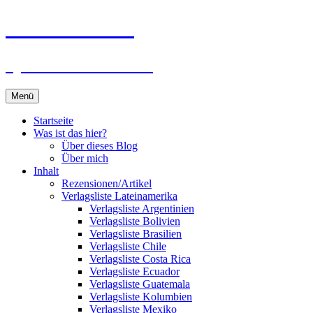
Zum
Du bist dran!
Inhalt
springen
Spiele aus aller Welt
Menü
Startseite
Was ist das hier?
Über dieses Blog
Über mich
Inhalt
Rezensionen/Artikel
Verlagsliste Lateinamerika
Verlagsliste Argentinien
Verlagsliste Bolivien
Verlagsliste Brasilien
Verlagsliste Chile
Verlagsliste Costa Rica
Verlagsliste Ecuador
Verlagsliste Guatemala
Verlagsliste Kolumbien
Verlagsliste Mexiko