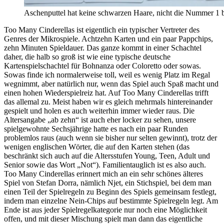
Aschenputtel hat keine schwarzen Haare, nicht die Nummer 1 bis
Too Many Cinderellas ist eigentlich ein typischer Vertreter des
Genres der Mikrospiele. Achtzehn Karten und ein paar Pappchips,
zehn Minuten Spieldauer. Das ganze kommt in einer Schachtel
daher, die halb so groß ist wie eine typische deutsche
Kartenspielschachtel für Bohnanza oder Coloretto oder sowas.
Sowas finde ich normalerweise toll, weil es wenig Platz im Regal
wegnimmt, aber natürlich nur, wenn das Spiel auch Spaß macht und
einen hohen Wiederspielreiz hat. Auf Too Many Cinderellas trifft
das allemal zu. Meist haben wir es gleich mehrmals hintereinander
gespielt und holen es auch weiterhin immer wieder raus. Die
Altersangabe „ab zehn“ ist auch eher locker zu sehen, unsere
spielgewohnte Sechsjährige hatte es nach ein paar Runden
problemlos raus (auch wenn sie bisher nur selten gewinnt), trotz der
wenigen englischen Wörter, die auf den Karten stehen (das
beschränkt sich auch auf die Altersstufen Young, Teen, Adult und
Senior sowie das Wort „Not“). Familientauglich ist es also auch.
Too Many Cinderellas erinnert mich an ein sehr schönes älteres
Spiel von Stefan Dorra, nämlich Njet, ein Stichspiel, bei dem man
einen Teil der Spielregeln zu Beginn des Spiels gemeinsam festlegt,
indem man einzelne Nein-Chips auf bestimmte Spielregeln legt. Am
Ende ist aus jeder Spielregelkategorie nur noch eine Möglichkeit
offen, und mit dieser Mischung spielt man dann das eigentliche