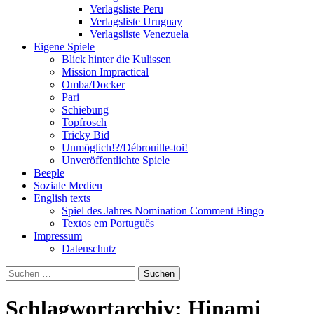
Verlagsliste Peru
Verlagsliste Uruguay
Verlagsliste Venezuela
Eigene Spiele
Blick hinter die Kulissen
Mission Impractical
Omba/Docker
Pari
Schiebung
Topfrosch
Tricky Bid
Unmöglich!?/Débrouille-toi!
Unveröffentlichte Spiele
Beeple
Soziale Medien
English texts
Spiel des Jahres Nomination Comment Bingo
Textos em Português
Impressum
Datenschutz
Suchen
nach:
Schlagwortarchiv: Hinami