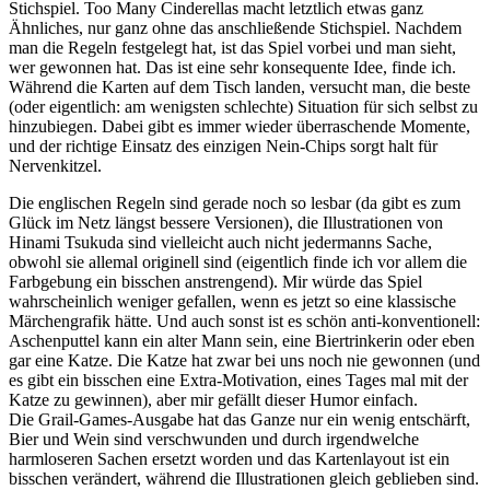
Stichspiel. Too Many Cinderellas macht letztlich etwas ganz
Ähnliches, nur ganz ohne das anschließende Stichspiel. Nachdem
man die Regeln festgelegt hat, ist das Spiel vorbei und man sieht,
wer gewonnen hat. Das ist eine sehr konsequente Idee, finde ich.
Während die Karten auf dem Tisch landen, versucht man, die beste
(oder eigentlich: am wenigsten schlechte) Situation für sich selbst zu
hinzubiegen. Dabei gibt es immer wieder überraschende Momente,
und der richtige Einsatz des einzigen Nein-Chips sorgt halt für
Nervenkitzel.
Die englischen Regeln sind gerade noch so lesbar (da gibt es zum
Glück im Netz längst bessere Versionen), die Illustrationen von
Hinami Tsukuda sind vielleicht auch nicht jedermanns Sache,
obwohl sie allemal originell sind (eigentlich finde ich vor allem die
Farbgebung ein bisschen anstrengend). Mir würde das Spiel
wahrscheinlich weniger gefallen, wenn es jetzt so eine klassische
Märchengrafik hätte. Und auch sonst ist es schön anti-konventionell:
Aschenputtel kann ein alter Mann sein, eine Biertrinkerin oder eben
gar eine Katze. Die Katze hat zwar bei uns noch nie gewonnen (und
es gibt ein bisschen eine Extra-Motivation, eines Tages mal mit der
Katze zu gewinnen), aber mir gefällt dieser Humor einfach.
Die Grail-Games-Ausgabe hat das Ganze nur ein wenig entschärft,
Bier und Wein sind verschwunden und durch irgendwelche
harmloseren Sachen ersetzt worden und das Kartenlayout ist ein
bisschen verändert, während die Illustrationen gleich geblieben sind.