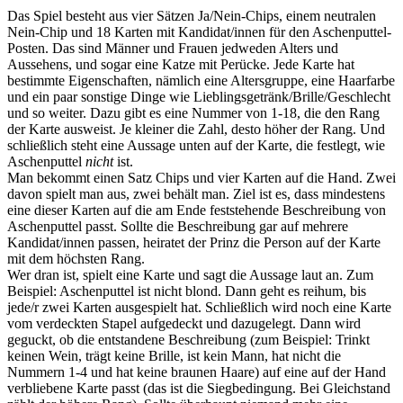
Das Spiel besteht aus vier Sätzen Ja/Nein-Chips, einem neutralen
Nein-Chip und 18 Karten mit Kandidat/innen für den Aschenputtel-
Posten. Das sind Männer und Frauen jedweden Alters und
Aussehens, und sogar eine Katze mit Perücke. Jede Karte hat
bestimmte Eigenschaften, nämlich eine Altersgruppe, eine Haarfarbe
und ein paar sonstige Dinge wie Lieblingsgetränk/Brille/Geschlecht
und so weiter. Dazu gibt es eine Nummer von 1-18, die den Rang
der Karte ausweist. Je kleiner die Zahl, desto höher der Rang. Und
schließlich steht eine Aussage unten auf der Karte, die festlegt, wie
Aschenputtel
nicht
ist.
Man bekommt einen Satz Chips und vier Karten auf die Hand. Zwei
davon spielt man aus, zwei behält man. Ziel ist es, dass mindestens
eine dieser Karten auf die am Ende feststehende Beschreibung von
Aschenputtel passt. Sollte die Beschreibung gar auf mehrere
Kandidat/innen passen, heiratet der Prinz die Person auf der Karte
mit dem höchsten Rang.
Wer dran ist, spielt eine Karte und sagt die Aussage laut an. Zum
Beispiel: Aschenputtel ist nicht blond. Dann geht es reihum, bis
jede/r zwei Karten ausgespielt hat. Schließlich wird noch eine Karte
vom verdeckten Stapel aufgedeckt und dazugelegt. Dann wird
geguckt, ob die entstandene Beschreibung (zum Beispiel: Trinkt
keinen Wein, trägt keine Brille, ist kein Mann, hat nicht die
Nummern 1-4 und hat keine braunen Haare) auf eine auf der Hand
verbliebene Karte passt (das ist die Siegbedingung. Bei Gleichstand