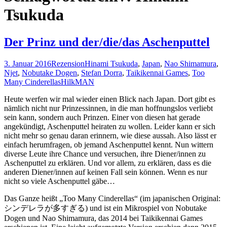
Tsukuda
Der Prinz und der/die/das Aschenputtel
3. Januar 2016
Rezension
Hinami Tsukuda
,
Japan
,
Nao Shimamura
,
Njet
,
Nobutake Dogen
,
Stefan Dorra
,
Taikikennai Games
,
Too
Many Cinderellas
HilkMAN
Heute werfen wir mal wieder einen Blick nach Japan. Dort gibt es
nämlich nicht nur Prinzessinnen, in die man hoffnungslos verliebt
sein kann, sondern auch Prinzen. Einer von diesen hat gerade
angekündigt, Aschenputtel heiraten zu wollen. Leider kann er sich
nicht mehr so genau daran erinnern, wie diese aussah. Also lässt er
einfach herumfragen, ob jemand Aschenputtel kennt. Nun wittern
diverse Leute ihre Chance und versuchen, ihre Diener/innen zu
Aschenputtel zu erklären. Und vor allem, zu erklären, dass es die
anderen Diener/innen auf keinen Fall sein können. Wenn es nur
nicht so viele Aschenputtel gäbe…
Das Ganze heißt „Too Many Cinderellas“ (im japanischen Original:
シンデレラが多すぎる) und ist ein Mikrospiel von Nobutake
Dogen und Nao Shimamura, das 2014 bei Taikikennai Games