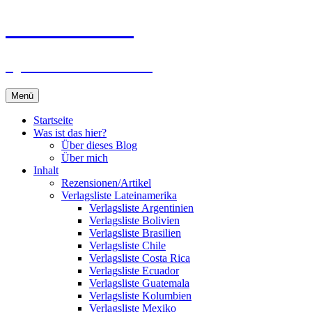
Zum
Du bist dran!
Inhalt
springen
Spiele aus aller Welt
Menü
Startseite
Was ist das hier?
Über dieses Blog
Über mich
Inhalt
Rezensionen/Artikel
Verlagsliste Lateinamerika
Verlagsliste Argentinien
Verlagsliste Bolivien
Verlagsliste Brasilien
Verlagsliste Chile
Verlagsliste Costa Rica
Verlagsliste Ecuador
Verlagsliste Guatemala
Verlagsliste Kolumbien
Verlagsliste Mexiko