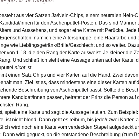
der japanischen Ausgabe
besteht aus vier Sätzen Ja/Nein-Chips, einem neutralen Nein-C
 Kandidat/innen für den Aschenputtel-Posten. Das sind Männer
lters und Aussehens, und sogar eine Katze mit Perücke. Jede 
Eigenschaften, nämlich eine Altersgruppe, eine Haarfarbe und 
inge wie Lieblingsgetränk/Brille/Geschlecht und so weiter. Dazu
r von 1-18, die den Rang der Karte ausweist. Je kleiner die Za
ang. Und schließlich steht eine Aussage unten auf der Karte, di
nputtel
nicht
ist.
t einen Satz Chips und vier Karten auf die Hand. Zwei davon 
ehält man. Ziel ist es, dass mindestens eine dieser Karten auf 
tehende Beschreibung von Aschenputtel passt. Sollte die Besc
hrere Kandidat/innen passen, heiratet der Prinz die Person auf 
öchsten Rang.
t, spielt eine Karte und sagt die Aussage laut an. Zum Beispiel:
l ist nicht blond. Dann geht es reihum, bis jede/r zwei Karten 
eßlich wird noch eine Karte vom verdeckten Stapel aufgedeckt u
. Dann wird geguckt, ob die entstandene Beschreibung (zum Be