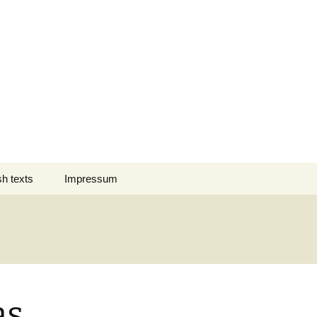
Suchen
sh texts
Impressum
nach:
 des Jahres
Datenschutz
nation Comment
s em Português
as