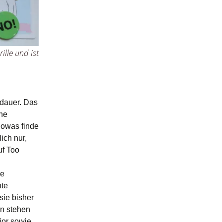
ille und ist
ldauer. Das
che
Sowas finde
ich nur,
uf Too
ie
nte
sie bisher
en stehen
ior sowie