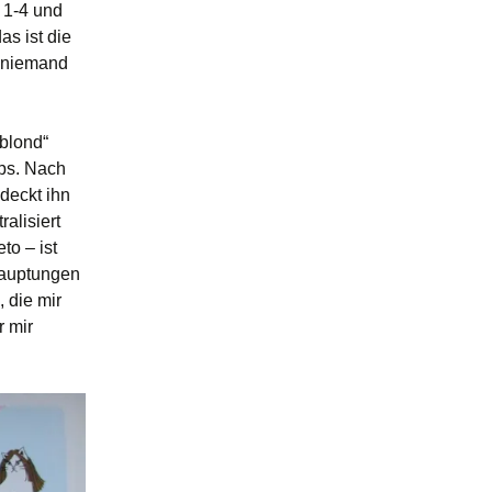
n 1-4 und
as ist die
t niemand
blond“
ips. Nach
deckt ihn
alisiert
to – ist
hauptungen
 die mir
r mir