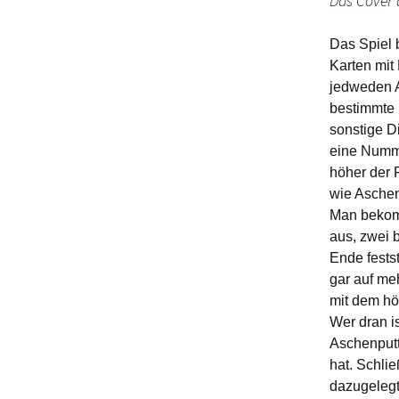
Das Cover 
Das Spiel 
Karten mit
jedweden A
bestimmte 
sonstige D
eine Numme
höher der R
wie Asche
Man bekomm
aus, zwei b
Ende fests
gar auf me
mit dem h
Wer dran is
Aschenputte
hat. Schli
dazugelegt