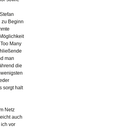
 Stefan
n zu Beginn
immte
Möglichkeit
. Too Many
chließende
und man
ährend die
m wenigsten
ieder
 sorgt halt
im Netz
leicht auch
 ich vor