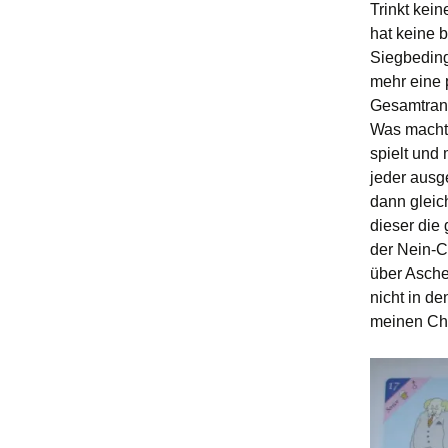
Trinkt kein
hat keine 
Siegbeding
mehr eine 
Gesamtrang
Was macht 
spielt und
jeder ausg
dann gleich
dieser die 
der Nein-C
über Asche
nicht in d
meinen Ch