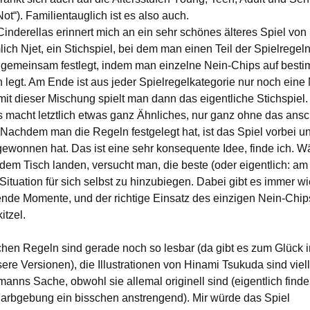
ot“). Familientauglich ist es also auch.
inderellas erinnert mich an ein sehr schönes älteres Spiel von
lich Njet, ein Stichspiel, bei dem man einen Teil der Spielregel
 gemeinsam festlegt, indem man einzelne Nein-Chips auf best
n legt. Am Ende ist aus jeder Spielregelkategorie nur noch eine 
 mit dieser Mischung spielt man dann das eigentliche Stichspiel
s macht letztlich etwas ganz Ähnliches, nur ganz ohne das ans
. Nachdem man die Regeln festgelegt hat, ist das Spiel vorbei 
 gewonnen hat. Das ist eine sehr konsequente Idee, finde ich. W
 dem Tisch landen, versucht man, die beste (oder eigentlich: a
Situation für sich selbst zu hinzubiegen. Dabei gibt es immer w
nde Momente, und der richtige Einsatz des einzigen Nein-Chips
itzel.
chen Regeln sind gerade noch so lesbar (da gibt es zum Glück 
ere Versionen), die Illustrationen von Hinami Tsukuda sind viel
manns Sache, obwohl sie allemal originell sind (eigentlich finde
Farbgebung ein bisschen anstrengend). Mir würde das Spiel