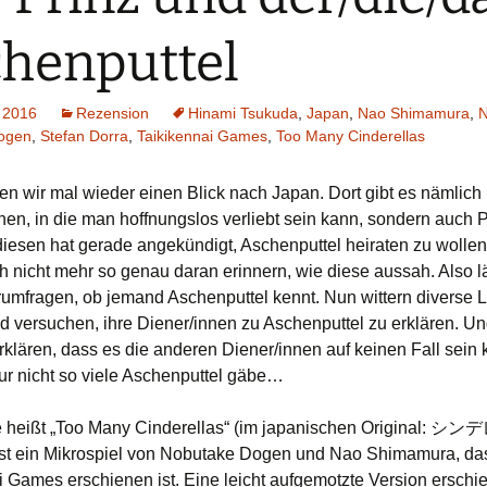
Schiebung
Verlagsliste Chile
henputtel
Topfrosch
Verlagsliste Costa Rica
 2016
Rezension
Hinami Tsukuda
,
Japan
,
Nao Shimamura
,
N
Tricky Bid
Verlagsliste Ecuador
ogen
,
Stefan Dorra
,
Taikikennai Games
,
Too Many Cinderellas
Unmöglich!?/Débrouille-
Verlagsliste Guatemala
en wir mal wieder einen Blick nach Japan. Dort gibt es nämlich 
toi!
nen, in die man hoffnungslos verliebt sein kann, sondern auch P
Verlagsliste Kolumbien
Unveröffentlichte Spiele
diesen hat gerade angekündigt, Aschenputtel heiraten zu wollen
ch nicht mehr so genau daran erinnern, wie diese aussah. Also lä
Verlagsliste Mexiko
rumfragen, ob jemand Aschenputtel kennt. Nun wittern diverse L
 versuchen, ihre Diener/innen zu Aschenputtel zu erklären. Un
Verlagsliste Peru
erklären, dass es die anderen Diener/innen auf keinen Fall sein
Verlagsliste Uruguay
r nicht so viele Aschenputtel gäbe…
Verlagsliste Venezuela
 heißt „Too Many Cinderellas“ (im japanischen Original
t ein Mikrospiel von Nobutake Dogen und Nao Shimamura, da
i Games erschienen ist. Eine leicht aufgemotzte Version erschi