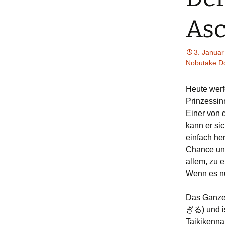
Asc
3. Januar
Nobutake D
Heute werf
Prinzessin
Einer von 
kann er si
einfach he
Chance und
allem, zu 
Wenn es nu
Das Ganze
ぎる) und is
Taikikenna