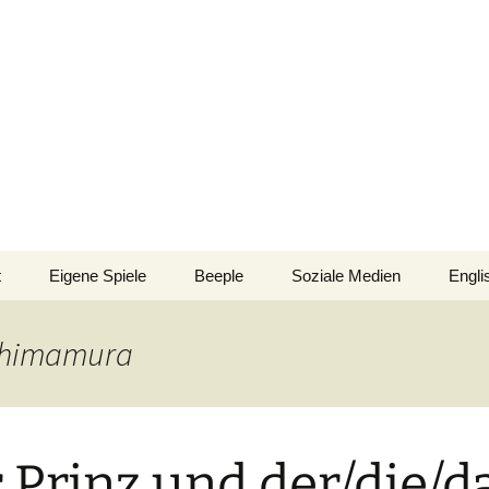
an!
t
Eigene Spiele
Beeple
Soziale Medien
Engli
nsionen/Artikel
Blick hinter die Kulissen
Spiel
Nomi
 Shimamura
Bingo
gsliste
Mission Impractical
Verlagsliste Argentinien
inamerika
Texto
Omba/Docker
Verlagsliste Bolivien
 Prinz und der/die/d
Pari
Verlagsliste Brasilien