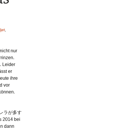
jet
,
nicht nur
rinzen.
. Leider
sst er
eute ihre
d vor
 können.
: シンデレラが多す
s 2014 bei
en dann