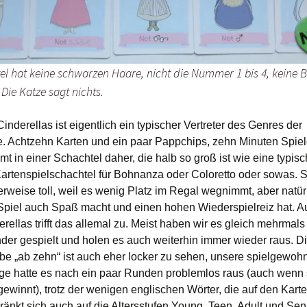
l hat keine schwarzen Haare, nicht die Nummer 1 bis 4, keine Br
Die Katze sagt nichts.
nderellas ist eigentlich ein typischer Vertreter des Genres der
e. Achtzehn Karten und ein paar Pappchips, zehn Minuten Spie
t in einer Schachtel daher, die halb so groß ist wie eine typis
artenspielschachtel für Bohnanza oder Coloretto oder sowas. 
rweise toll, weil es wenig Platz im Regal wegnimmt, aber natürl
piel auch Spaß macht und einen hohen Wiederspielreiz hat. A
ellas trifft das allemal zu. Meist haben wir es gleich mehrmals
nder gespielt und holen es auch weiterhin immer wieder raus. D
be „ab zehn“ ist auch eher locker zu sehen, unsere spielgewoh
ge hatte es nach ein paar Runden problemlos raus (auch wenn 
gewinnt), trotz der wenigen englischen Wörter, die auf den Kart
ränkt sich auch auf die Altersstufen Young, Teen, Adult und Sen