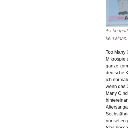
Aschenputte
kein Mann. 
Too Many Ci
Mikrospiel
ganze komm
deutsche K
ich normale
wenn das S
Many Cinder
hintereina
Altersanga
Sechsjähri
nur selten 
(das besch