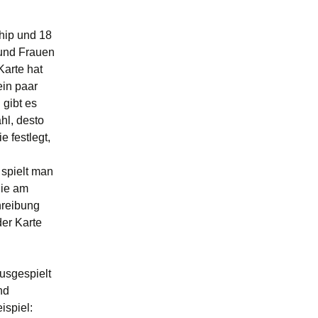
hip und 18
 und Frauen
Karte hat
ein paar
 gibt es
hl, desto
e festlegt,
spielt man
die am
hreibung
der Karte
ausgespielt
nd
ispiel: