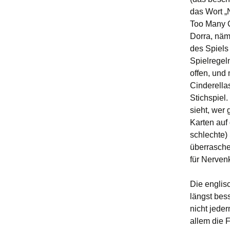
das Wort „N
Too Many C
Dorra, näm
des Spiels
Spielregel
offen, und
Cinderella
Stichspiel
sieht, wer
Karten auf
schlechte) 
überrasche
für Nervenk
Die englis
längst bess
nicht jeder
allem die 