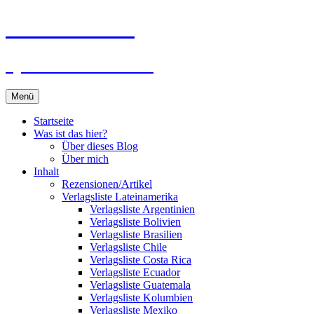
Zum
Du bist dran!
Inhalt
springen
Spiele aus aller Welt
Menü
Startseite
Was ist das hier?
Über dieses Blog
Über mich
Inhalt
Rezensionen/Artikel
Verlagsliste Lateinamerika
Verlagsliste Argentinien
Verlagsliste Bolivien
Verlagsliste Brasilien
Verlagsliste Chile
Verlagsliste Costa Rica
Verlagsliste Ecuador
Verlagsliste Guatemala
Verlagsliste Kolumbien
Verlagsliste Mexiko