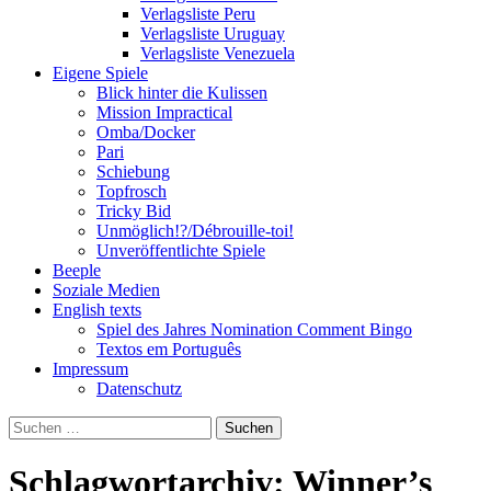
Verlagsliste Peru
Verlagsliste Uruguay
Verlagsliste Venezuela
Eigene Spiele
Blick hinter die Kulissen
Mission Impractical
Omba/Docker
Pari
Schiebung
Topfrosch
Tricky Bid
Unmöglich!?/Débrouille-toi!
Unveröffentlichte Spiele
Beeple
Soziale Medien
English texts
Spiel des Jahres Nomination Comment Bingo
Textos em Português
Impressum
Datenschutz
Suchen
nach:
Schlagwortarchiv: Winner’s