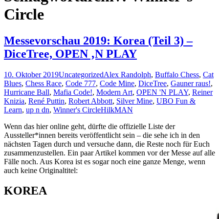
Circle
Messevorschau 2019: Korea (Teil 3) –
DiceTree, OPEN ‚N PLAY
10. Oktober 2019
Uncategorized
Alex Randolph
,
Buffalo Chess
,
Cat
Blues
,
Chess Race
,
Code 777
,
Code Mine
,
DiceTree
,
Gauner raus!
,
Hurricane Ball
,
Mafia Code!
,
Modern Art
,
OPEN 'N PLAY
,
Reiner
Knizia
,
René Puttin
,
Robert Abbott
,
Silver Mine
,
UBO Fun &
Learn
,
up n dn
,
Winner's Circle
HilkMAN
Wenn das hier online geht, dürfte die offizielle Liste der
Aussteller*innen bereits veröffentlicht sein – die sehe ich in den
nächsten Tagen durch und versuche dann, die Reste noch für Euch
zusammenzustellen. Ein paar Artikel kommen vor der Messe auf alle
Fälle noch. Aus Korea ist es sogar noch eine ganze Menge, wenn
auch keine Originaltitel:
KOREA