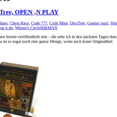
ceTree, OPEN ‚N PLAY
Blues
,
Chess Race
,
Code 777
,
Code Mine
,
DiceTree
,
Gauner raus!
,
Hur
,
up n dn
,
Winner's Circle
HilkMAN
*innen bereits veröffentlicht sein – die sehe ich in den nächsten Tagen 
 ist es sogar noch eine ganze Menge, wenn auch keine Originaltitel: