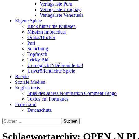
Verlagsliste Peru
Verlagsliste Uruguay
Verlagsliste Venezuela
Eigene Spiele
Blick hinter die Kulissen
Mission Impractical
Omba/Docker
Pari
Schiebung
Topfrosch
Tricky Bid
Unmöglich!?/Débrouille-toi!
Unveröffentlichte Spiele
Beeple
Soziale Medien
English texts
Spiel des Jahres Nomination Comment Bingo
Textos em Português
Impressum
Datenschutz
Suchen
nach:
Schlagwortarchiv: OPEN ‚N P