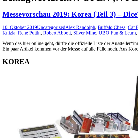
Messevorschau 2019: Korea (Teil 3) – Di
10. Oktober 2019
Uncategorized
Alex Randolph
,
Buffalo Chess
,
Cat 
Knizia
,
René Puttin
,
Robert Abbott
,
Silver Mine
,
UBO Fun & Learn
Wenn das hier online geht, dürfte die offizielle Liste der Aussteller
Ein paar Artikel kommen vor der Messe auf alle Fälle noch. Aus Korea
KOREA