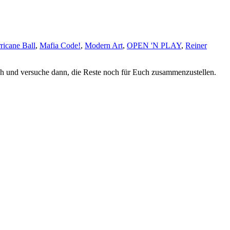
ricane Ball
,
Mafia Code!
,
Modern Art
,
OPEN 'N PLAY
,
Reiner
durch und versuche dann, die Reste noch für Euch zusammenzustellen.