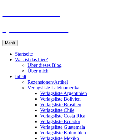
Zum
Du bist dran!
Inhalt
springen
Spiele aus aller Welt
Menü
Startseite
Was ist das hier?
Über dieses Blog
Über mich
Inhalt
Rezensionen/Artikel
Verlagsliste Lateinamerika
Verlagsliste Argentinien
Verlagsliste Bolivien
Verlagsliste Brasilien
Verlagsliste Chile
Verlagsliste Costa Rica
Verlagsliste Ecuador
Verlagsliste Guatemala
Verlagsliste Kolumbien
Verlagsliste Mexiko