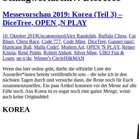
Messevorschau 2019: Korea (Teil 3) –
DiceTree, OPEN ‚N PLAY
10. Oktober 2019
Uncategorized
Alex Randolph
,
Buffalo Chess
,
Cat
Blues
,
Chess Race
,
Code 777
,
Code Mine
,
DiceTree
,
Gauner raus!
,
Hurricane Ball
,
Mafia Code!
,
Modern Art
,
OPEN 'N PLAY
,
Reiner
Knizia
,
René Puttin
,
Robert Abbott
,
Silver Mine
,
UBO Fun &
Learn
,
up n dn
,
Winner's Circle
HilkMAN
Wenn das hier online geht, dürfte die offizielle Liste der
Aussteller*innen bereits veröffentlicht sein – die sehe ich in den
nächsten Tagen durch und versuche dann, die Reste noch für Euch
zusammenzustellen. Ein paar Artikel kommen vor der Messe auf alle
Fälle noch. Aus Korea ist es sogar noch eine ganze Menge, wenn
auch keine Originaltitel:
KOREA