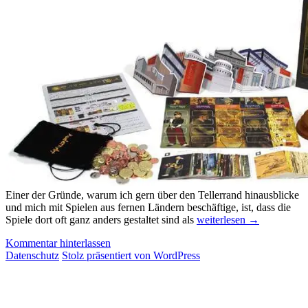
Einer der Gründe, warum ich gern über den Tellerrand hinausblicke
und mich mit Spielen aus fernen Ländern beschäftige, ist, dass die
Messevorschau
Spiele dort oft ganz anders gestaltet sind als
weiterlesen
→
2019:
Kommentar hinterlassen
Korea
Datenschutz
Stolz präsentiert von WordPress
(Teil
3)
–
DiceTree,
OPEN