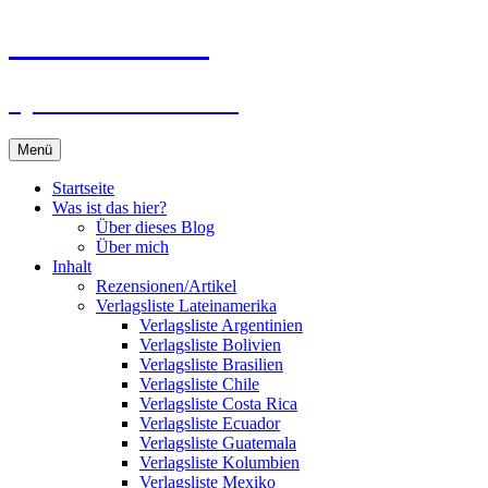
Zum
Du bist dran!
Inhalt
springen
Spiele aus aller Welt
Menü
Startseite
Was ist das hier?
Über dieses Blog
Über mich
Inhalt
Rezensionen/Artikel
Verlagsliste Lateinamerika
Verlagsliste Argentinien
Verlagsliste Bolivien
Verlagsliste Brasilien
Verlagsliste Chile
Verlagsliste Costa Rica
Verlagsliste Ecuador
Verlagsliste Guatemala
Verlagsliste Kolumbien
Verlagsliste Mexiko