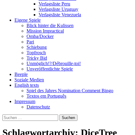
Verlagsliste Peru
Verlagsliste Uruguay
Verlagsliste Venezuela
Eigene Spiele
Blick hinter die Kulissen
Mission Impractical
Omba/Docker
Pari
Schiebung
Topfrosch
Tricky Bid
Unmöglich!?/Débrouille-toi!
Unveröffentlichte Spiele
Beeple
Soziale Medien
English texts
Spiel des Jahres Nomination Comment Bingo
Textos em Português
Impressum
Datenschutz
Suchen
nach:
Schlagwortarchiv: DiceTree