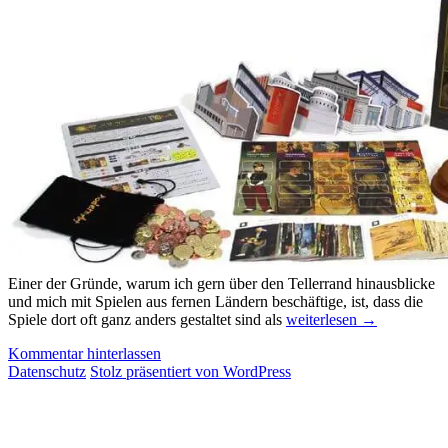
Einer der Gründe, warum ich gern über den Tellerrand hinausblicke
und mich mit Spielen aus fernen Ländern beschäftige, ist, dass die
Messevorschau
Spiele dort oft ganz anders gestaltet sind als
weiterlesen
→
2019:
Kommentar hinterlassen
Korea
Datenschutz
Stolz präsentiert von WordPress
(Teil
3)
–
DiceTree,
OPEN