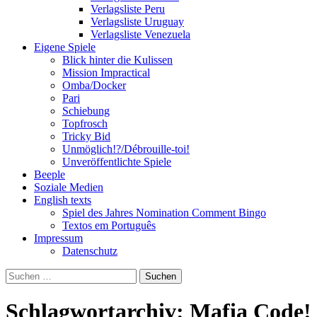
Verlagsliste Peru
Verlagsliste Uruguay
Verlagsliste Venezuela
Eigene Spiele
Blick hinter die Kulissen
Mission Impractical
Omba/Docker
Pari
Schiebung
Topfrosch
Tricky Bid
Unmöglich!?/Débrouille-toi!
Unveröffentlichte Spiele
Beeple
Soziale Medien
English texts
Spiel des Jahres Nomination Comment Bingo
Textos em Português
Impressum
Datenschutz
Suchen
nach:
Schlagwortarchiv: Mafia Code!