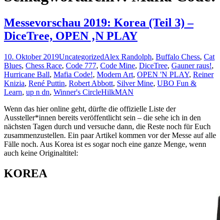
Messevorschau 2019: Korea (Teil 3) –
DiceTree, OPEN ‚N PLAY
10. Oktober 2019
Uncategorized
Alex Randolph
,
Buffalo Chess
,
Cat
Blues
,
Chess Race
,
Code 777
,
Code Mine
,
DiceTree
,
Gauner raus!
,
Hurricane Ball
,
Mafia Code!
,
Modern Art
,
OPEN 'N PLAY
,
Reiner
Knizia
,
René Puttin
,
Robert Abbott
,
Silver Mine
,
UBO Fun &
Learn
,
up n dn
,
Winner's Circle
HilkMAN
Wenn das hier online geht, dürfte die offizielle Liste der
Aussteller*innen bereits veröffentlicht sein – die sehe ich in den
nächsten Tagen durch und versuche dann, die Reste noch für Euch
zusammenzustellen. Ein paar Artikel kommen vor der Messe auf alle
Fälle noch. Aus Korea ist es sogar noch eine ganze Menge, wenn
auch keine Originaltitel:
KOREA