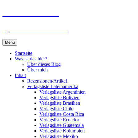
Zum
Du bist dran!
Inhalt
springen
Spiele aus aller Welt
Menü
Startseite
Was ist das hier?
Über dieses Blog
Über mich
Inhalt
Rezensionen/Artikel
Verlagsliste Lateinamerika
Verlagsliste Argentinien
Verlagsliste Bolivien
Verlagsliste Brasilien
Verlagsliste Chile
Verlagsliste Costa Rica
Verlagsliste Ecuador
Verlagsliste Guatemala
Verlagsliste Kolumbien
Verlagsliste Mexiko